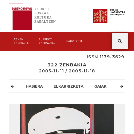
25 URTE
EUSKO
IKASKUNTZA
EUSKAL
Asmoz ta jakitez
KULTURA
ZABALTZEN
AZKEN
AURREKO
HARPIDETU
ZENBAKIA
ZENBAKIAK
ISSN 1139-3629
322 ZENBAKIA
2005-11-11 / 2005-11-18
HASIERA
ELKARRIZKETA
GAIAK
ATZOKO