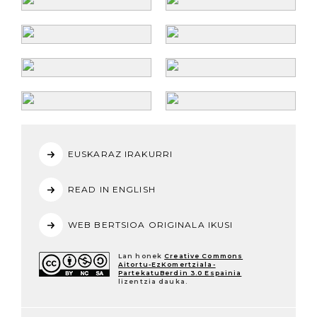
EUSKARAZ IRAKURRI
READ IN ENGLISH
WEB BERTSIOA ORIGINALA IKUSI
Lan honek
Creative Commons
Aitortu-EzKomertziala-
PartekatuBerdin 3.0 Espainia
lizentzia dauka.