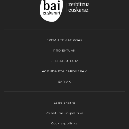
EREMU TEMATIKOAK
PROIEKTUAK
EI LIBURUTEGIA
AGENDA ETA JARDUERAK
SARIAK
Webgune honek cookieak erabiltzen ditu,
Lege oharra
propioak zein hirugarrenenak. Hautatu
Pribatutasun-politika
nabigatzeko nahiago duzun cookie aukera.
Guztiz desaktibatzea ere hauta dezakezu.
Cookie-politika