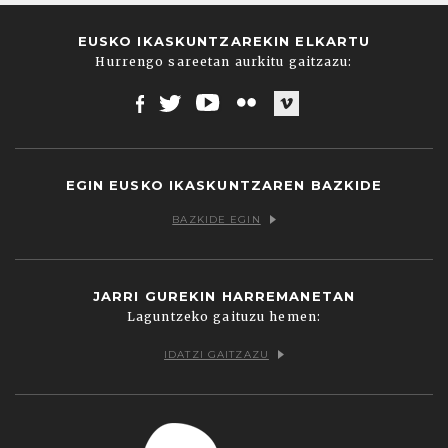
EUSKO IKASKUNTZAREKIN ELKARTU
Hurrengo sareetan aurkitu gaitzazu:
Facebook
Twitter
Youtube
Flickr
Vimeo
EGIN EUSKO IKASKUNTZAREN BAZKIDE
BAZKIDE EGIN
JARRI GUREKIN HARREMANETAN
Laguntzeko gaituzu hemen:
IDATZI GAITZAZU