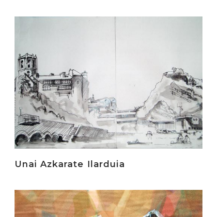
Irakurri
Unai Azkarate Ilarduia
Irakurri