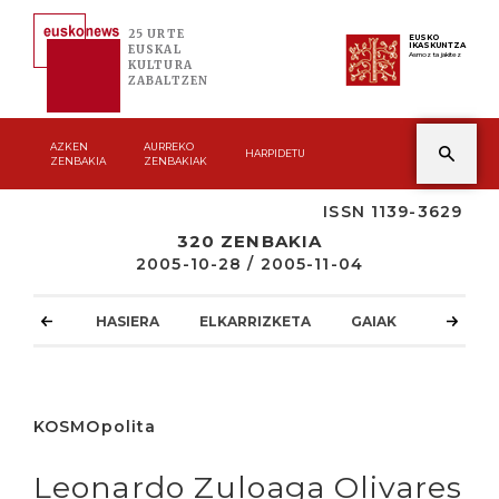
25 URTE
EUSKO
IKASKUNTZA
EUSKAL
Asmoz ta jakitez
KULTURA
ZABALTZEN
AZKEN
AURREKO
HARPIDETU
ZENBAKIA
ZENBAKIAK
ISSN 1139-3629
320 ZENBAKIA
2005-10-28 / 2005-11-04
HASIERA
ELKARRIZKETA
GAIAK
ATZOKO
KOSMOpolita
Leonardo Zuloaga Olivares