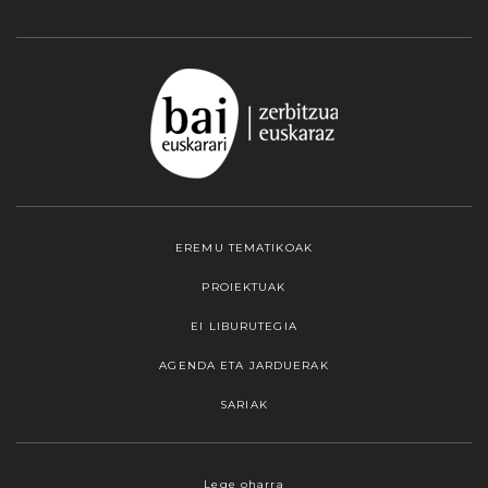
EREMU TEMATIKOAK
PROIEKTUAK
EI LIBURUTEGIA
AGENDA ETA JARDUERAK
SARIAK
Webgune honek cookieak erabiltzen ditu,
Lege oharra