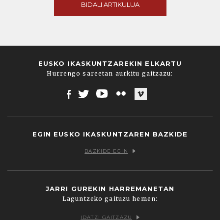
BIDALI ARTIKULUA
EUSKO IKASKUNTZAREKIN ELKARTU
Hurrengo sareetan aurkitu gaitzazu:
Facebook
Twitter
Youtube
Flickr
Vimeo
EGIN EUSKO IKASKUNTZAREN BAZKIDE
BAZKIDE EGIN
JARRI GUREKIN HARREMANETAN
Laguntzeko gaituzu hemen:
IDATZI GAITZAZU