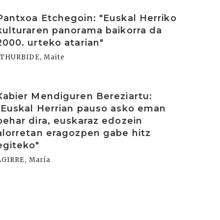
rakurri
Pantxoa Etchegoin: "Euskal Herriko
kulturaren panorama baikorra da
2000. urteko atarian"
ITHURBIDE, Maite
rakurri
Xabier Mendiguren Bereziartu:
"Euskal Herrian pauso asko eman
behar dira, euskaraz edozein
alorretan eragozpen gabe hitz
egiteko"
AGIRRE, María