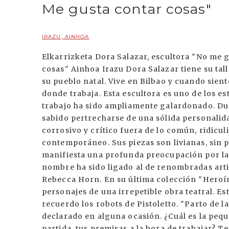
Me gusta contar cosas"
IRAZU, AINHOA
Elkarrizketa Dora Salazar, escultora "No me gusta la idea del arte por el arte. Me gusta contar cosas" Ainhoa Irazu Dora Salazar tiene su taller en un antiguo caserío en el corazón de Alsasua, su pueblo natal. Vive en Bilbao y cuando siente necesidad de crear se retira a Alsasua. Es allí donde trabaja. Esta escultora es uno de los estandartes más singulares del arte en el Estado. Su trabajo ha sido ampliamente galardonado. Dueña de una gran capacidad creadora, Dora ha sabido pertrecharse de una sólida personalidad. Mediante un sentido irónico y un énfasis corrosivo y crítico fuera de lo común, ridiculiza costumbres y valores del modelo de vida contemporáneo. Sus piezas son livianas, sin peso, pero con gran impacto visual. En su obra manifiesta una profunda preocupación por la mujer y la femineidad. Es por ello por lo que su nombre ha sido ligado al de renombradas artistas como Katharina Fritsch, Hannah Collins o Rebecca Horn. En su última colección "Heroínas ficticias", Dora crea un escenario donde viven personajes de una irrepetible obra teatral. Estos personajes tienen vida autónoma y nos traen al recuerdo los robots de Pistoletto. "Parto de la pequeña historia, de mí y de lo que me rodea" has declarado en alguna ocasión. ¿Cuál es la pequeña historia de Dora? ¿Cuáles son tus puntos de partida, tus premisas a la hora de trabajar? Tengo 36 años y llevo trabajando en esto más de doce años. Las premisas se han ido acumulando durante estos años. Desde mis inicios mantengo unos parámetros pero a través del tiempo han ido surgiendo otros nuevos. A nivel plástico o puramente representativo hay unas constantes. Lo precario me interesa, lo precario pero con fuerza, es decir, la dualidad entre la fuerza y la inestabilidad; la tensión y la armonía entre las cosas. Sobre el acabado no puedo decir lo mismo, ya que al principio era más osada y zarrapastrosa. Ahora con el tiempo me estoy volviendo más esteta. Luego el espacio lo voy alternando. A veces es como algo que los objetosno necesitan y otras veces es algo muy importante. En cuanto a la temática, he de decir que con mi trabajo me gusta contar cosas. No me gusta la idea del arte por el arte. No me interesa sólo el punto estético. En éste sentido también hay elementos que se repiten. Por ejemplo, ahora me veo trabajando con el cuerpo y la figura pero mis primeras piezas también eran figuras. Entonces eran más teatrales, más esperpénticas, una especie de marionetas. De cualquier manera lo humano estaba ahí. Luego, suelo intentar jugar con lo privado y lo público. A veces hablo de mí y proyecto hacia fuera. Otras, sin embargo, cojo cosas de fuera e intento interiorizarlas. Por otra parte, en lo que se refiere a mi pequeña historia, puedo decir que el mundo del trabajo, es decir, los ratos que estás en el estudio, maquinando, creando, esos momentos son para mí tan intensos o más intensos que la vida misma. Supongo que si sigo trabajando también es por eso, porque la vida que tengo ahí dentro es comparable a la que puedo encontrar fuera. De todas formas, soy consciente de que la vida supera a la ficción en la que trabajamos, pero hay momentos en los que sientes que en tu trabajo hay algo más. En tus comienzos como escultora trabajabas con materiales de desecho, una propuesta iniciada en los años 80 por Tony Cragg y Bill Woodrow. ¿Por qué razón te decantaste por los materiales de desecho? ¿Qué te aportan estos materiales que los materiales habituales no te den? Siempre me han fascinado las basuras. Yo voy a Bilbao y en la ciudad hay un encuentro con las basuras. Antes paseaba por el monte y veía las hojas. Ahora paseo por la ciudad sobre todo a la noche, pues soy muy nocturna, y me encuentro con objetos que han pertenecido a otras personas. En esos objetos hay muchos datos. Eso es lo que me interesa. Por otro lado, existe una razón económica, en mis inicios no tenía dinero para materiales, por ello reciclaba. De cualquier manera, creo que es más una seducción. Ideológicamente además, tieneunas connotaciones. Todo ello carga de significado la obra. En ciertas ocasiones, sin embargo, la carga demasiado. Es por ello, por lo que últimamente prescindo de los materiales de desecho e intento canalizar el discurso por otros lados. Tienes una concepción del arte muy personal, en este sentido apuestas por una estética calificada por ti misma como "hiriente". Por otro lado, tus esculturas revelan un sentido de la fugacidad , en contra de lo que establecen los cánones clásicos. ¿Cómo resumirías tu visión del arte? Creo que soy muy clásica. A pesar de todo, sí que hay en mi obra ingredientes que contradicen la visión clásica de la escultura, por ejemplo el que la pieza tenga perforaciones, que sea un traje y no un cuerpo entero...De todas formas, creo que mi obra es clásica, tal vez sea debido a que he estudiado la historia del arte desde el pasado. Es como si mezclaran la