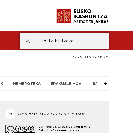
EUSKO
IKASKUNTZA
Asmoz ta jakitez
ISSN 1139-3629
AK
HEMEROTEKA
ERAKUSLEIHOA
IRAKURLEAREN TXO
WEB BERTSIOA ORIGINALA IKUSI
Lan honek
Creative Commons
Aitortu-EzKomertziala-