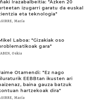
Iñaki Irazabalbeitia: "Azken 20
urteetan izugarri garatu da euskal
zientzia eta teknologia"
AGIRRE, María
rakurri
Mikel Laboa: "Gizakiak oso
problematikoak gara"
YABEN, Oskia
rakurri
Jaime Otamendi: "Ez nago
liluraturik EEBBtan ikusten ari
naizenaz, baina gauza batzuk
kontuan hartzekoak dira"
AGIRRE, María