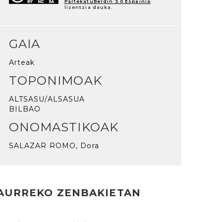
PartekatuBerdin 3.0 Espainia
lizentzia dauka.
GAIA
Arteak
TOPONIMOAK
ALTSASU/ALSASUA
BILBAO
ONOMASTIKOAK
SALAZAR ROMO, Dora
AURREKO ZENBAKIETAN
rakurri