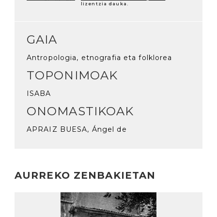
lizentzia dauka.
GAIA
Antropologia, etnografia eta folklorea
TOPONIMOAK
ISABA
ONOMASTIKOAK
APRAIZ BUESA, Ángel de
AURREKO ZENBAKIETAN
Irakurri