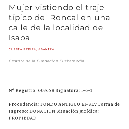
Mujer vistiendo el traje
típico del Roncal en una
calle de la localidad de
Isaba
CUESTA EZEIZA, ARANTZA
Gestora de la Fundación Euskomedia
Nº Registro: 003658 Signatura: I-6-1
Procedencia: FONDO ANTIGUO EI-SEV Forma de
Ingreso: DONACIÓN Situación Jurídica:
PROPIEDAD