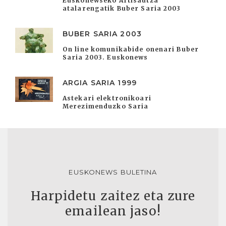
Euskonewseko Artisautza
atalarengatik Buber Saria 2003
BUBER SARIA 2003
On line komunikabide onenari Buber
Saria 2003. Euskonews
ARGIA SARIA 1999
Astekari elektronikoari
Merezimenduzko Saria
EUSKONEWS BULETINA
Harpidetu zaitez eta zure
emailean jaso!