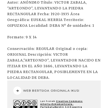
Autor: ANÓNIMO Título: VICTOR ZABALA,
"ARTEONDO", LEVANTANDO LA PIEDRA
RECTANGULAR Fecha: 1920-1935 Área
Geográfica: EUSKAL HERRIA Territorio:
GIPUZKOA Localidad: DEBA Nº de unidades: 1
Formato: 9 X 14
Conservación: REGULAR Original o copia:
ORIGINAL Descripción: VICTOR
ZABALA,"ARTEONDO", LEVANTADOR NACIDO EN
ITZIAR EN EL AÑO 1886, LEVANTANDO LA
PIEDRA RECTANGULAR, POSIBLEMENTE EN LA
LOCALIDAD DE DEBA.
WEB BERTSIOA ORIGINALA IKUSI
Lan honek
Creative Commons
Aitortu-EzKomertziala-
PartekatuBerdin 3.0 Espainia