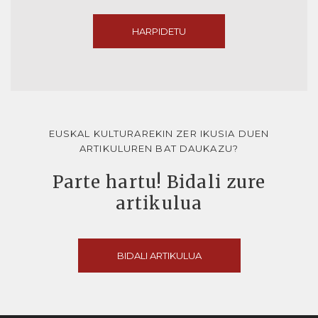
HARPIDETU
EUSKAL KULTURAREKIN ZER IKUSIA DUEN
ARTIKULUREN BAT DAUKAZU?
Parte hartu! Bidali zure
artikulua
BIDALI ARTIKULUA