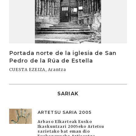
Portada norte de la iglesia de San
Pedro de la Rúa de Estella
CUESTA EZEIZA, Arantza
SARIAK
ARTETSU SARIA 2005
Arbaso Elkarteak Eusko
Ikaskuntzari 2005eko Artetsu
sarietako bat eman dio