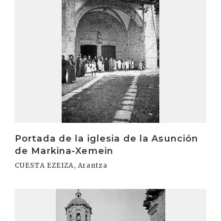
Portada de la iglesia de la Asunción
de Markina-Xemein
CUESTA EZEIZA, Arantza
Irakurri