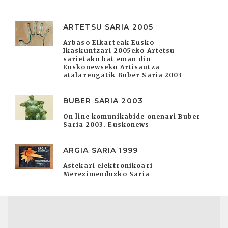
ARTETSU SARIA 2005
Arbaso Elkarteak Eusko
Ikaskuntzari 2005eko Artetsu
sarietako bat eman dio
Euskonewseko Artisautza
atalarengatik Buber Saria 2003
BUBER SARIA 2003
On line komunikabide onenari Buber
Saria 2003. Euskonews
ARGIA SARIA 1999
Astekari elektronikoari
Merezimenduzko Saria