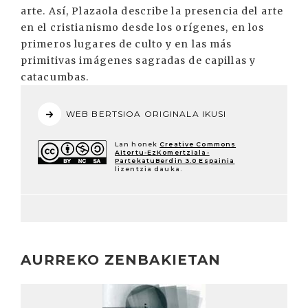
arte. Así, Plazaola describe la presencia del arte
en el cristianismo desde los orígenes, en los
primeros lugares de culto y en las más
primitivas imágenes sagradas de capillas y
catacumbas.
WEB BERTSIOA ORIGINALA IKUSI
Lan honek
Creative Commons
Aitortu-EzKomertziala-
PartekatuBerdin 3.0 Espainia
lizentzia dauka.
AURREKO ZENBAKIETAN
Irakurri