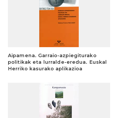
Aipamena. Garraio-azpiegiturako
politikak eta lurralde-eredua. Euskal
Herriko kasurako aplikazioa
Irakurri