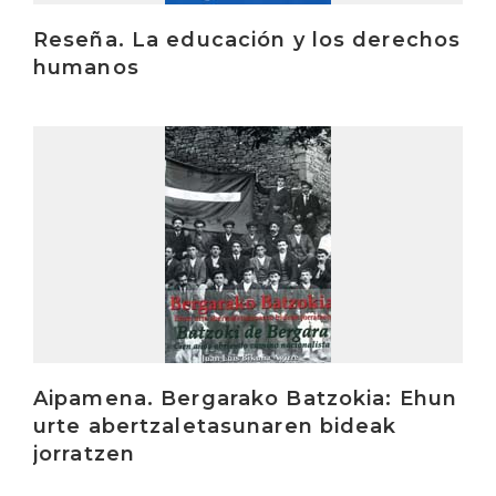
Reseña. La educación y los derechos
humanos
Irakurri
Aipamena. Bergarako Batzokia: Ehun
urte abertzaletasunaren bideak
jorratzen