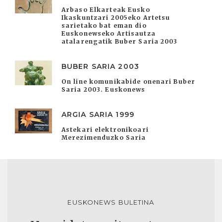
Arbaso Elkarteak Eusko
Ikaskuntzari 2005eko Artetsu
sarietako bat eman dio
Euskonewseko Artisautza
atalarengatik Buber Saria 2003
BUBER SARIA 2003
On line komunikabide onenari Buber
Saria 2003. Euskonews
ARGIA SARIA 1999
Astekari elektronikoari
Merezimenduzko Saria
EUSKONEWS BULETINA