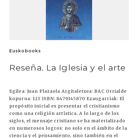
Euskobooks
Reseña. La Iglesia y el arte
Egilea: Juan Plazaola Argitaletxea: BAC Orrialde
kopurua: 121 ISBN: 8479145870 Ezaugarriak: El
propósito inicial es presentar el cristianismo
como una religión artística. A lo largo de los
siglos, el mensaje cristiano se ha materializado
en numerosos logros: no solo en el ámbito de la
ciencia y el pensamiento, sino también en el