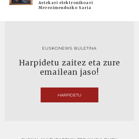
Astekari elektronikoari
Merezimenduzko Saria
EUSKONEWS BULETINA
Harpidetu zaitez eta zure
emailean jaso!
HARPIDETU