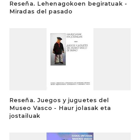
Reseña. Lehenagokoen begiratuak -
Miradas del pasado
Irakurri
Reseña. Juegos y juguetes del
Museo Vasco - Haur jolasak eta
jostailuak
Irakurri