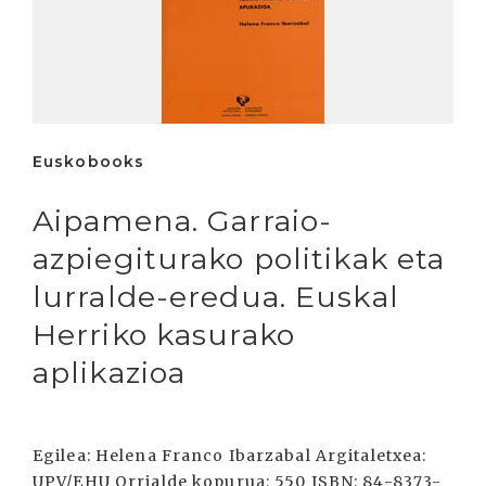
Euskobooks
Aipamena. Garraio-
azpiegiturako politikak eta
lurralde-eredua. Euskal
Herriko kasurako
aplikazioa
Egilea: Helena Franco Ibarzabal Argitaletxea:
UPV/EHU Orrialde kopurua: 550 ISBN: 84-8373-