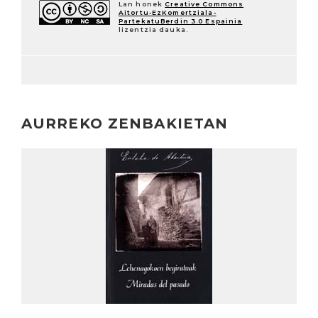
Lan honek
Creative Commons
Aitortu-EzKomertziala-
PartekatuBerdin 3.0 Espainia
lizentzia dauka.
AURREKO ZENBAKIETAN
Irakurri