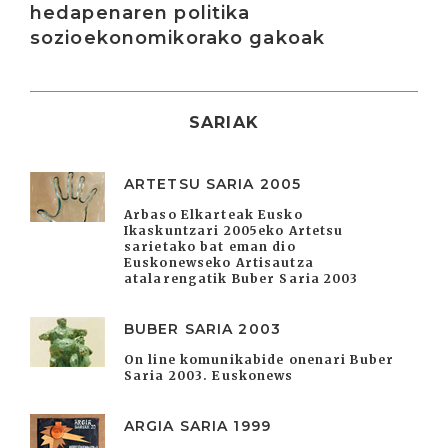
hedapenaren politika
sozioekonomikorako gakoak
SARIAK
ARTETSU SARIA 2005
Arbaso Elkarteak Eusko
Ikaskuntzari 2005eko Artetsu
sarietako bat eman dio
Euskonewseko Artisautza
atalarengatik Buber Saria 2003
BUBER SARIA 2003
On line komunikabide onenari Buber
Saria 2003. Euskonews
ARGIA SARIA 1999