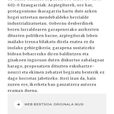
602-0 Ezaugarriak: Azpiegiturek, oro har,
protagonismo ikaragarria hartu dute azken
hogei urteetan mendebaldeko herrialde
industrializatuetan. Gobernu desberdinek
beren lurraldearen garapenerako aurkezten
dituzten politiken barne, azpiegiturak lehen
mailako tresna bilakatu direla esatea ez da
inolako gehiegikeria; garapena sustatzeko
bidean beharrezko diren baldintzen eta
gisakoen inguruan duten diskurtso zabalagoaz
harago, proposatzen dituzten eskuhartze-
neurri eta ekimen zehatzei begiratu besterik ez
dago horretaz jabetzeko. Hori izan da, hain
zuzen ere, ikerketa hau gauzatzera autorea
eraman duena.
WEB BERTSIOA ORIGINALA IKUSI