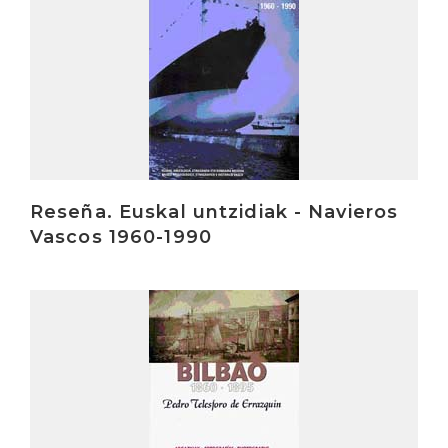
Reseña. Euskal untzidiak - Navieros
Vascos 1960-1990
Irakurri