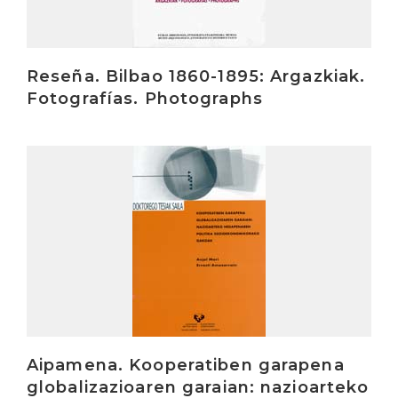
Reseña. Bilbao 1860-1895: Argazkiak.
Fotografías. Photographs
Irakurri
Aipamena. Kooperatiben garapena
globalizazioaren garaian: nazioarteko