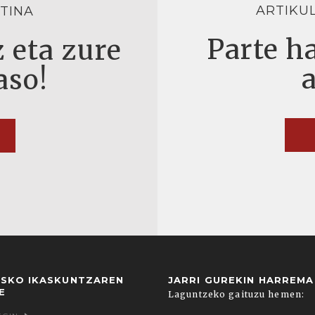
ARTIKU
TINA
Parte ha
 eta zure
aso!
USKO IKASKUNTZAREN
JARRI GUREKIN HARREM
E
Laguntzeko gaituzu hemen: