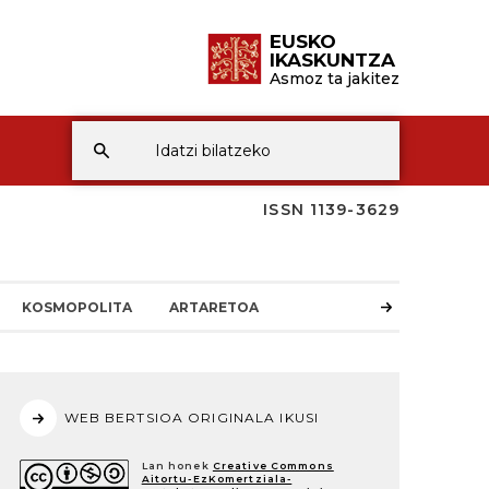
EUSKO
IKASKUNTZA
Asmoz ta jakitez
ISSN 1139-3629
KOSMOPOLITA
ARTARETOA
WEB BERTSIOA ORIGINALA IKUSI
Lan honek
Creative Commons
Aitortu-EzKomertziala-