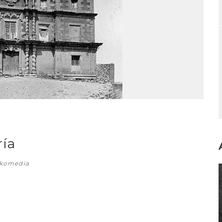
ría
skomedia
I