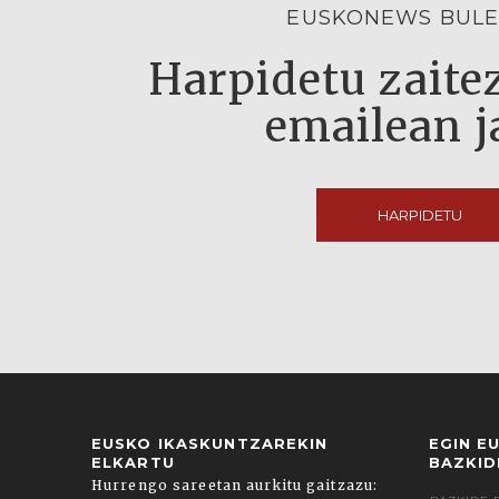
EUSKONEWS BULE
Harpidetu zaitez
emailean j
HARPIDETU
EUSKO IKASKUNTZAREKIN
EGIN E
ELKARTU
BAZKID
Hurrengo sareetan aurkitu gaitzazu: