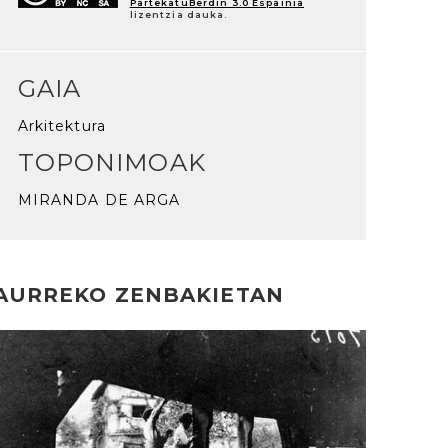
PartekatuBerdin 3.0 Espainia
lizentzia dauka.
GAIA
Arkitektura
TOPONIMOAK
MIRANDA DE ARGA
AURREKO ZENBAKIETAN
rakurri