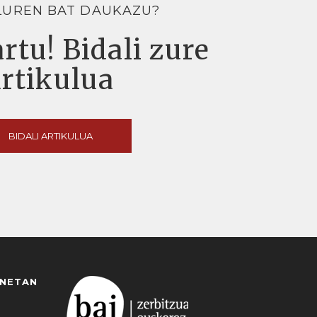
LUREN BAT DAUKAZU?
rtu! Bidali zure
artikulua
BIDALI ARTIKULUA
ANETAN