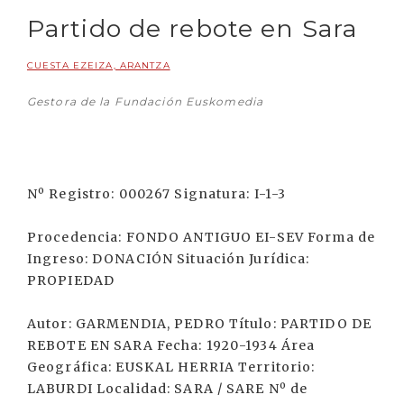
Partido de rebote en Sara
CUESTA EZEIZA, ARANTZA
Gestora de la Fundación Euskomedia
Nº Registro: 000267 Signatura: I-1-3
Procedencia: FONDO ANTIGUO EI-SEV Forma de
Ingreso: DONACIÓN Situación Jurídica:
PROPIEDAD
Autor: GARMENDIA, PEDRO Título: PARTIDO DE
REBOTE EN SARA Fecha: 1920-1934 Área
Geográfica: EUSKAL HERRIA Territorio:
LABURDI Localidad: SARA / SARE Nº de