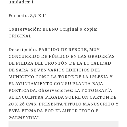
unidades: 1
Formato: 8,5 X 11
Conservación: BUENO Original o copia:
ORIGINAL
Descripción: PARTIDO DE REBOTE, MUY
CONCURRIDO DE PÚBLICO EN LAS GRADERÍAS
DE PIEDRA DEL FRONTÓN DE LA LOCALIDAD
DE SARA. SE VEN VARIOS EDIFICIOS DEL
MUNICIPIO COMO LA TORRE DE LA IGLESIA Y
EL AYUNTAMIENTO CON SU PLANTA BAJA
PORTICADA. Observaciones: LA FOTOGRAFÍA
SE ENCUENTRA PEGADA SOBRE UN CARTÓN DE
20 X 26 CMS. PRESENTA TÍTULO MANUSCRITO Y
ESTÁ FIRMADA POR EL AUTOR "FOTO P.
GARMENDIA".