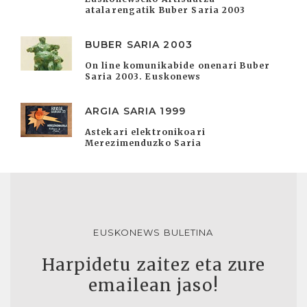
atalarengatik Buber Saria 2003
BUBER SARIA 2003
On line komunikabide onenari Buber
Saria 2003. Euskonews
ARGIA SARIA 1999
Astekari elektronikoari
Merezimenduzko Saria
EUSKONEWS BULETINA
Harpidetu zaitez eta zure
emailean jaso!