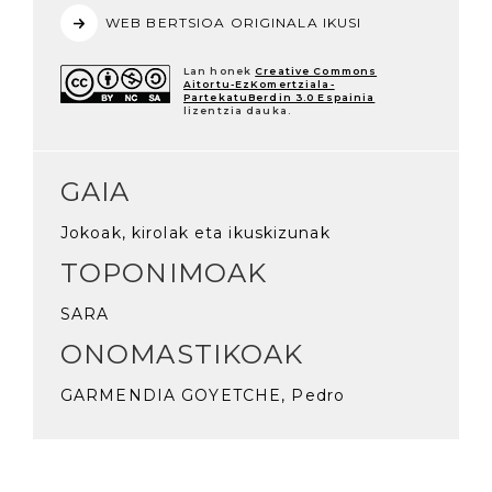
WEB BERTSIOA ORIGINALA IKUSI
Lan honek
Creative Commons
Aitortu-EzKomertziala-
PartekatuBerdin 3.0 Espainia
lizentzia dauka.
GAIA
Jokoak, kirolak eta ikuskizunak
TOPONIMOAK
SARA
ONOMASTIKOAK
GARMENDIA GOYETCHE, Pedro