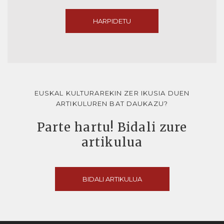
HARPIDETU
EUSKAL KULTURAREKIN ZER IKUSIA DUEN
ARTIKULUREN BAT DAUKAZU?
Parte hartu! Bidali zure
artikulua
BIDALI ARTIKULUA