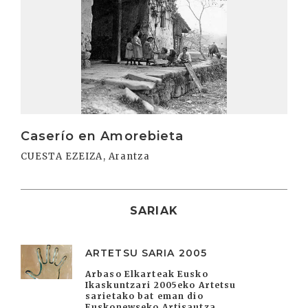
Caserío en Amorebieta
CUESTA EZEIZA, Arantza
SARIAK
ARTETSU SARIA 2005
Arbaso Elkarteak Eusko
Ikaskuntzari 2005eko Artetsu
sarietako bat eman dio
Euskonewseko Artisautza