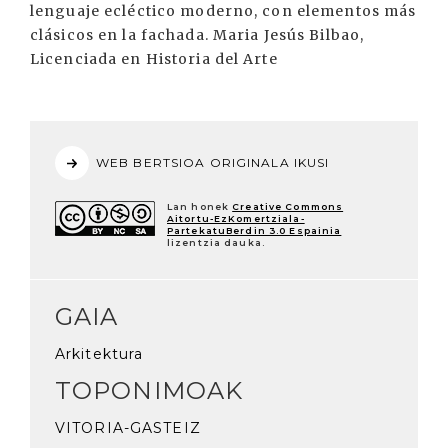
lenguaje ecléctico moderno, con elementos más
clásicos en la fachada. Maria Jesús Bilbao,
Licenciada en Historia del Arte
WEB BERTSIOA ORIGINALA IKUSI
Lan honek
Creative Commons
Aitortu-EzKomertziala-
PartekatuBerdin 3.0 Espainia
lizentzia dauka.
GAIA
Arkitektura
TOPONIMOAK
VITORIA-GASTEIZ