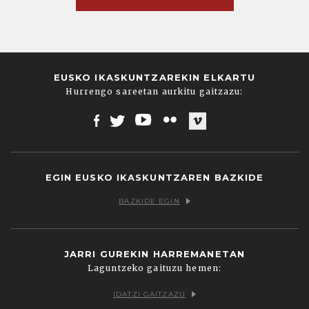
EUSKO IKASKUNTZAREKIN ELKARTU
Hurrengo sareetan aurkitu gaitzazu:
Facebook
Twitter
Youtube
Flickr
Vimeo
EGIN EUSKO IKASKUNTZAREN BAZKIDE
BAZKIDE EGIN
JARRI GUREKIN HARREMANETAN
Laguntzeko gaituzu hemen:
IDATZI GAITZAZU