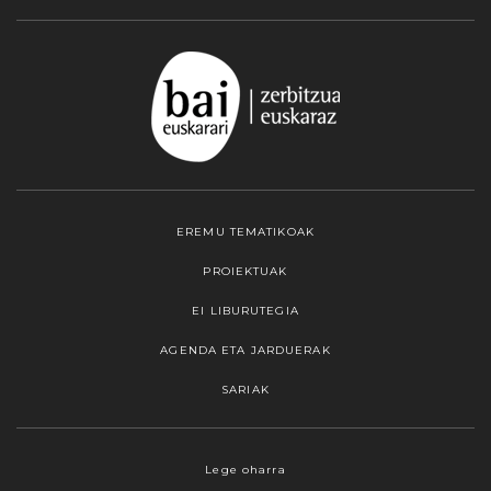
EREMU TEMATIKOAK
PROIEKTUAK
EI LIBURUTEGIA
AGENDA ETA JARDUERAK
SARIAK
Webgune honek cookieak erabiltzen ditu,
Lege oharra