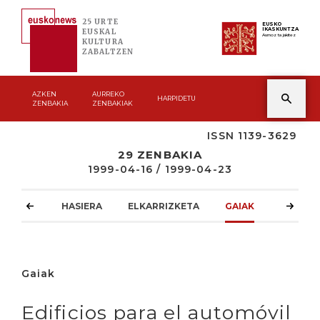
25 URTE
EUSKO
IKASKUNTZA
EUSKAL
Asmoz ta jakitez
KULTURA
ZABALTZEN
AZKEN
AURREKO
HARPIDETU
ZENBAKIA
ZENBAKIAK
ISSN 1139-3629
29 ZENBAKIA
1999-04-16 / 1999-04-23
HASIERA
ELKARRIZKETA
GAIAK
ATZOKO
Gaiak
Edificios para el automóvil