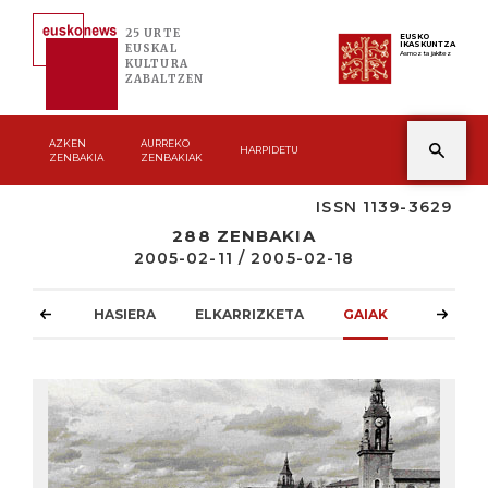
25 URTE
EUSKO
IKASKUNTZA
EUSKAL
Asmoz ta jakitez
KULTURA
ZABALTZEN
AZKEN
AURREKO
HARPIDETU
ZENBAKIA
ZENBAKIAK
ISSN 1139-3629
288 ZENBAKIA
2005-02-11 / 2005-02-18
HASIERA
ELKARRIZKETA
GAIAK
ATZOKO