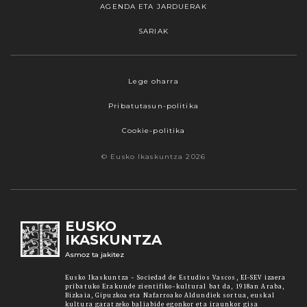
AGENDA ETA JARDUERAK
SARIAK
Webgune honek cookieak erabiltzen ditu,
Lege oharra
propioak zein hirugarrenenak. Hautatu
Pribatutasun-politika
nabigatzeko nahiago duzun cookie aukera.
Guztiz desaktibatzea ere hauta dezakezu.
Cookie-politika
Cookie batzuk blokeatu nahi badituzu, egin klik
© Eusko Ikaskuntza 2026
"konfigurazioa" aukeran. "Onartzen dut" botoia
sakatuz gero, aipatutako cookieak eta gure
cookie politika onartzen duzula adierazten ari
zara. Sakatu
Irakurri gehiago
lotura informazio
EUSKO
gehiago lortzeko.
IKASKUNTZA
Asmoz ta jakitez
Onartu
Eusko Ikaskuntza - Sociedad de Estudios Vascos, EI-SEV izaera
pribatuko Erakunde zientifiko-kultural bat da, 1918an Araba,
Bizkaia, Gipuzkoa eta Nafarroako Aldundiek sortua, euskal
kultura garatzeko baliabide egonkor eta iraunkor gisa