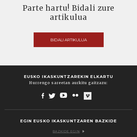
Parte hartu! Bidali zure
artikulua
BIDALI ARTIKULUA
EUSKO IKASKUNTZAREKIN ELKARTU
Hurrengo sareetan aurkitu gaitzazu:
Facebook
Twitter
Youtube
Flickr
Vimeo
EGIN EUSKO IKASKUNTZAREN BAZKIDE
BAZKIDE EGIN