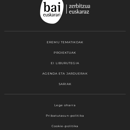
EREMU TEMATIKOAK
PROIEKTUAK
EI LIBURUTEGIA
AGENDA ETA JARDUERAK
SARIAK
Webgune honek cookieak erabiltzen ditu,
Lege oharra
propioak zein hirugarrenenak. Hautatu
Pribatutasun-politika
nabigatzeko nahiago duzun cookie aukera.
Guztiz desaktibatzea ere hauta dezakezu.
Cookie-politika