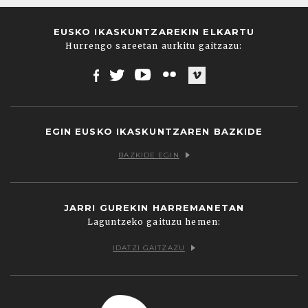
EUSKO IKASKUNTZAREKIN ELKARTU
Hurrengo sareetan aurkitu gaitzazu:
Facebook
Twitter
Youtube
Flickr
Vimeo
EGIN EUSKO IKASKUNTZAREN BAZKIDE
BAZKIDE EGIN
JARRI GUREKIN HARREMANETAN
Laguntzeko gaituzu hemen:
IDATZI GAITZAZU