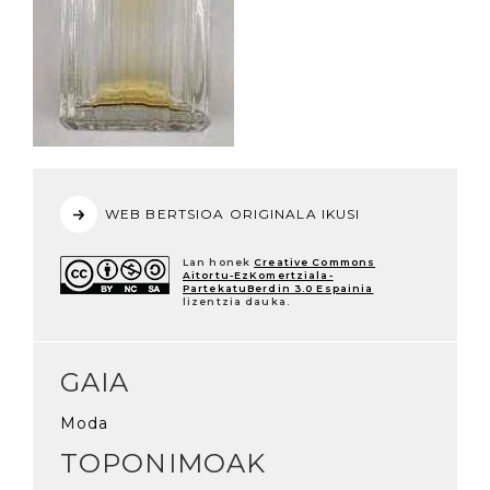
WEB BERTSIOA ORIGINALA IKUSI
Lan honek
Creative Commons
Aitortu-EzKomertziala-
PartekatuBerdin 3.0 Espainia
lizentzia dauka.
GAIA
Moda
TOPONIMOAK