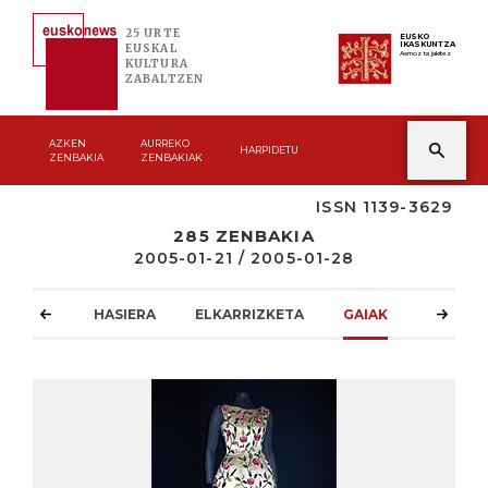
25 URTE
EUSKO
IKASKUNTZA
EUSKAL
Asmoz ta jakitez
KULTURA
ZABALTZEN
AZKEN
AURREKO
HARPIDETU
ZENBAKIA
ZENBAKIAK
ISSN 1139-3629
285 ZENBAKIA
2005-01-21 / 2005-01-28
HASIERA
ELKARRIZKETA
GAIAK
ATZOKO