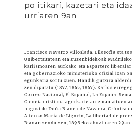
politikari, kazetari eta id
urriaren 9an
Francisco Navarro Villoslada. Filosofia eta t
Unibertsitatean eta zuzenbidekoak Madrilek
karlismoaren aurkako eta Espartero liberala
eta gobernazioko ministerioko ofizial izan o
egunkaria sortu zuen. Handik gutxira alderdi 
zen diputatu (1857, 1865, 1867). Karlos errege
Correo Nacional, El Español, La España, Sema
Ciencia cristiana agerkarietan eman zituen ar
nagusiak: Doña Blanca de Navarra, Crónica del 
Alfonso María de Ligorio, La libertad de prens
Bianan zendu zen, 1895eko abuztuaren 29an.