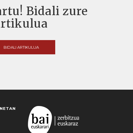
rtu! Bidali zure
artikulua
BIDALI ARTIKULUA
ANETAN