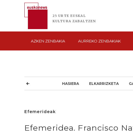
25 URTE
EUSKAL
KULTURA
ZABALTZEN
AZKEN
ZENBAKIA
AURREKO
ZENBAKIAK
HASIERA
ELKARRIZKETA
G
Efemerideak
Efemeridea. Francisco Nav