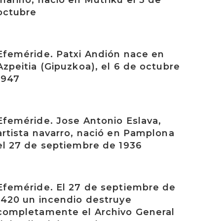
marino, nació en Mutriku el 3 de
octubre
rakurri
Efeméride. Patxi Andión nace en
Azpeitia (Gipuzkoa), el 6 de octubre
1947
rakurri
Efeméride. Jose Antonio Eslava,
artista navarro, nació en Pamplona
el 27 de septiembre de 1936
rakurri
Efeméride. El 27 de septiembre de
1420 un incendio destruye
completamente el Archivo General