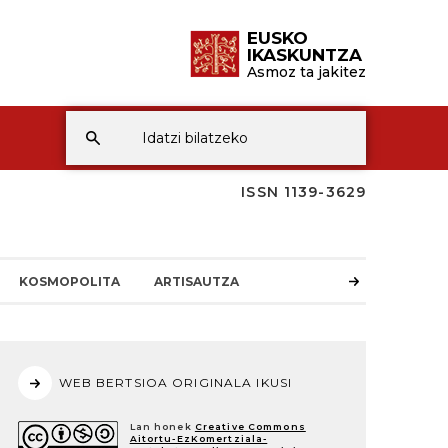
EUSKO
IKASKUNTZA
Asmoz ta jakitez
ISSN 1139-3629
KOSMOPOLITA
ARTISAUTZA
WEB BERTSIOA ORIGINALA IKUSI
Lan honek
Creative Commons
Aitortu-EzKomertziala-