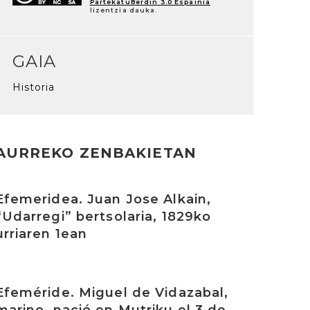
PartekatuBerdin 3.0 Espainia
lizentzia dauka.
GAIA
Historia
AURREKO ZENBAKIETAN
rakurri
Efemeridea. Juan Jose Alkain,
“Udarregi” bertsolaria, 1829ko
urriaren 1ean
rakurri
Efeméride. Miguel de Vidazabal,