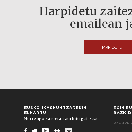
Harpidetu zaitez
emailean j
HARPIDETU
EUSKO IKASKUNTZAREKIN
EGIN E
ELKARTU
BAZKID
Hurrengo sareetan aurkitu gaitzazu:
BAZKIDE 