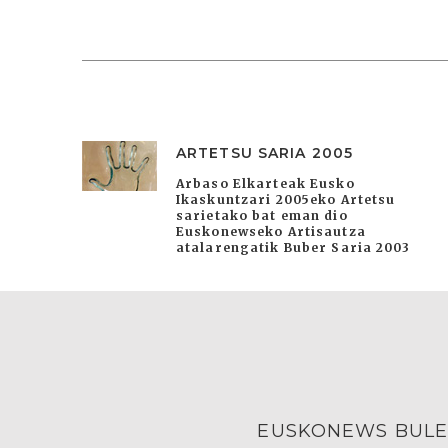
ARTETSU SARIA 2005
Arbaso Elkarteak Eusko
Ikaskuntzari 2005eko Artetsu
sarietako bat eman dio
Euskonewseko Artisautza
atalarengatik Buber Saria 2003
EUSKONEWS BULE