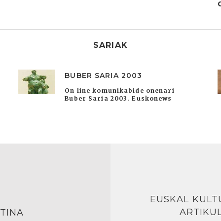
SARIAK
BUBER SARIA 2003
On line komunikabide onenari
Buber Saria 2003. Euskonews
EUSKAL KULT
ARTIKU
TINA