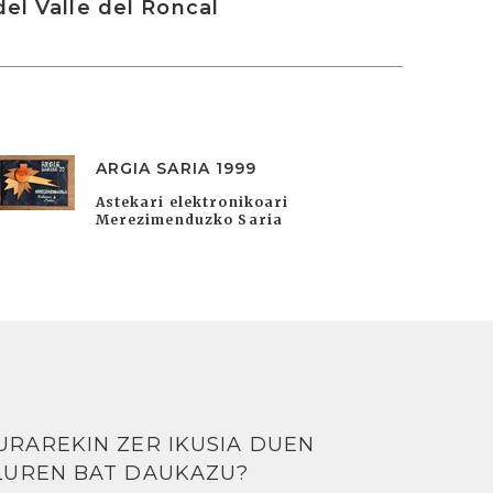
del Valle del Roncal
ARGIA SARIA 1999
Astekari elektronikoari
Merezimenduzko Saria
URAREKIN ZER IKUSIA DUEN
LUREN BAT DAUKAZU?