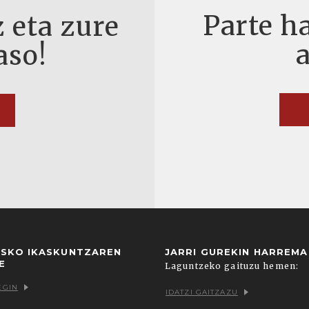
Parte ha
 eta zure
aso!
USKO IKASKUNTZAREN
JARRI GUREKIN HARREM
E
Laguntzeko gaituzu hemen:
EGIN
IDATZI GAITZAZU