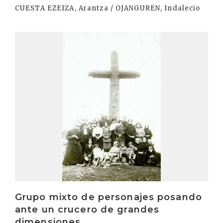
CUESTA EZEIZA, Arantza / OJANGUREN, Indalecio
Irakurri
Grupo mixto de personajes posando
ante un crucero de grandes
dimensiones