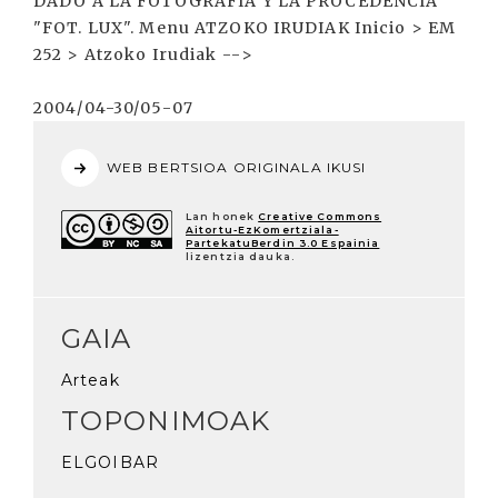
DADO A LA FOTOGRAFÍA Y LA PROCEDENCIA
"FOT. LUX". Menu ATZOKO IRUDIAK Inicio > EM
252 > Atzoko Irudiak -->
2004/04-30/05-07
WEB BERTSIOA ORIGINALA IKUSI
Lan honek
Creative Commons
Aitortu-EzKomertziala-
PartekatuBerdin 3.0 Espainia
lizentzia dauka.
GAIA
Arteak
TOPONIMOAK
ELGOIBAR