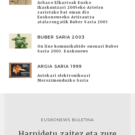
Arbaso Elkarteak Eusko
Ikaskuntzari 2005eko Artetsu
sarietako bat eman dio
Euskonewseko Artisautza
atalarengatik Buber Saria 2003
BUBER SARIA 2003
On line komunikabide onenari Buber
Saria 2003. Euskonews
ARGIA SARIA 1999
Astekari elektronikoari
Merezimenduzko Saria
EUSKONEWS BULETINA
Harpidetu zaitez eta zure