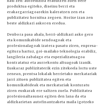
hasi zen: autoedizioa erabiltzen zuen bere
produktua egiteko, diseinu berri eta
erakargarriagoarekin kaleratzen zen eta
publizitatez hornitua zegoen. Horixe izan zen
beste aldizkari askoren eredua.
Denbora pasa ahala, herri-aldizkari asko gero
eta komunikabide sendoagoak eta
profesionalagoak izatera pasatu ziren, enpresa-
egitura hartuz, goi-mailako teknologia erabiliz,
langileria zabalago eta espezializatuagoa
kontratatuz eta aurrekontu altuagoak izanik.
Euskaraz publizitaterik ezin zitekeela lortu uste
zenean, prentsa lokalak herrietako merkatariak
jarri zituen publizitatea egiten eta
komunikabideak eta merkatariak konturatu
ziren euskarak ere saltzen zuela. Publizitatea
profesionaltasunez egiten den lana da eta
aldizkarietan autofinantzaketa maila igotzeko