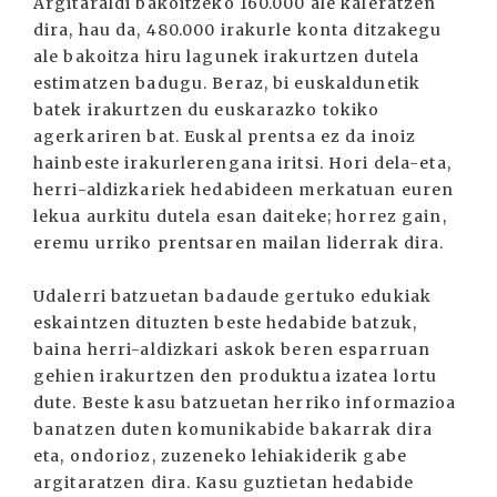
Argitaraldi bakoitzeko 160.000 ale kaleratzen
dira, hau da, 480.000 irakurle konta ditzakegu
ale bakoitza hiru lagunek irakurtzen dutela
estimatzen badugu. Beraz, bi euskaldunetik
batek irakurtzen du euskarazko tokiko
agerkariren bat. Euskal prentsa ez da inoiz
hainbeste irakurlerengana iritsi. Hori dela-eta,
herri-aldizkariek hedabideen merkatuan euren
lekua aurkitu dutela esan daiteke; horrez gain,
eremu urriko prentsaren mailan liderrak dira.
Udalerri batzuetan badaude gertuko edukiak
eskaintzen dituzten beste hedabide batzuk,
baina herri-aldizkari askok beren esparruan
gehien irakurtzen den produktua izatea lortu
dute. Beste kasu batzuetan herriko informazioa
banatzen duten komunikabide bakarrak dira
eta, ondorioz, zuzeneko lehiakiderik gabe
argitaratzen dira. Kasu guztietan hedabide