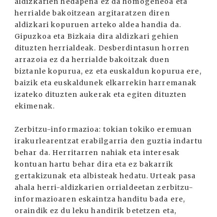
aldizkarien hedapena ez da homogeneoa eta
herrialde bakoitzean argitaratzen diren
aldizkari kopuruen arteko aldea handia da.
Gipuzkoa eta Bizkaia dira aldizkari gehien
dituzten herrialdeak. Desberdintasun horren
arrazoia ez da herrialde bakoitzak duen
biztanle kopurua, ez eta euskaldun kopurua ere,
baizik eta euskaldunek elkarrekin harremanak
izateko dituzten aukerak eta egiten dituzten
ekimenak.
Zerbitzu-informazioa: tokian tokiko eremuan
irakurlearentzat erabilgarria den guztia indartu
behar da. Herritarren nahiak eta interesak
kontuan hartu behar dira eta ez bakarrik
gertakizunak eta albisteak hedatu. Urteak pasa
ahala herri-aldizkarien orrialdeetan zerbitzu-
informazioaren eskaintza handitu bada ere,
oraindik ez du leku handirik betetzen eta,