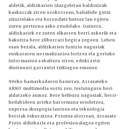
aldetik, aldizkarien idazgeletan baldintzak
kaskarrak ziren orokorrean, baliabide gutxi
zituztelako eta borondate hutsez lan egiten
zuten pertsona asko zeudelako. Gainera,
aldizkariek ez zuten elkarren berri askorik eta
bakoitza bere zilborrari begira zegoen. Lehen
esan bezala, aldizkarien funtzio nagusiak
euskararen normalizazioa lortzea eta gertuko
informazioa zabaltzea ziren, eduki zein
diseinuari garrantzi txikiagoa emanez.
90eko hamarkadaren hasieran, Arrasateko
ARKO multimedia sortu zen, testuinguru hori
aldatzeko asmoz. Bere helburu nagusiak, herri-
hedabideen arteko harremana sendotzea,
enpresa-ikuspegia lantzea eta teknologia
berriak eskuratzea. Prentsa alorrean, Arrasate
Press aldizkaria era profesionalagoa egiten