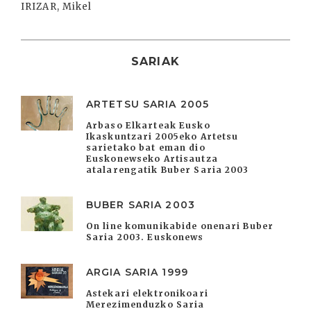
IRIZAR, Mikel
SARIAK
ARTETSU SARIA 2005
Arbaso Elkarteak Eusko
Ikaskuntzari 2005eko Artetsu
sarietako bat eman dio
Euskonewseko Artisautza
atalarengatik Buber Saria 2003
BUBER SARIA 2003
On line komunikabide onenari Buber
Saria 2003. Euskonews
ARGIA SARIA 1999
Astekari elektronikoari
Merezimenduzko Saria