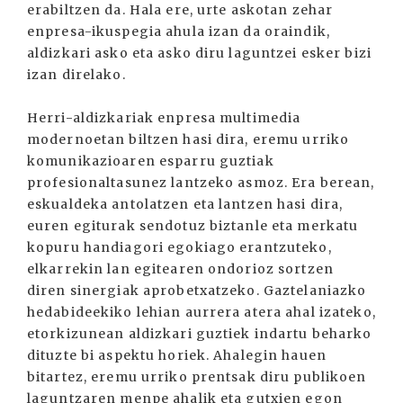
erabiltzen da. Hala ere, urte askotan zehar
enpresa-ikuspegia ahula izan da oraindik,
aldizkari asko eta asko diru laguntzei esker bizi
izan direlako.
Herri-aldizkariak enpresa multimedia
modernoetan biltzen hasi dira, eremu urriko
komunikazioaren esparru guztiak
profesionaltasunez lantzeko asmoz. Era berean,
eskualdeka antolatzen eta lantzen hasi dira,
euren egiturak sendotuz biztanle eta merkatu
kopuru handiagori egokiago erantzuteko,
elkarrekin lan egitearen ondorioz sortzen
diren sinergiak aprobetxatzeko. Gaztelaniazko
hedabideekiko lehian aurrera atera ahal izateko,
etorkizunean aldizkari guztiek indartu beharko
dituzte bi aspektu horiek. Ahalegin hauen
bitartez, eremu urriko prentsak diru publikoen
laguntzaren menpe ahalik eta gutxien egon