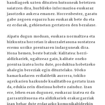
handiagoek uzten dituzten hutsuneak betetzen
saiatzen dira, hurbileko informazioa euskaraz
jasotzeko aukera emanez. Horrenbestez, garatu
gabe zegoen esparru hau euskarak bete du eta
ez erdarak, gehienetan gertatzen den bezalaxe.
Aipatu dugun moduan, euskara normaltzea eta
hizkuntza horretan irakurzaletasuna sustatzea
eremu urriko prentsaren indarguneak dira.
Hona hemen, beste batzuk: Kalitatea: herri-
aldizkariek, ugaltzeaz gain, kalitate oneko
prentsa izatea lortu dute, produktua hobetzeko
ahalegin bereziak egin dituztelako. 90eko
hamarkadaren erdialdetik aurrera, tokiko
agerkarien hazkunde kualitatiboa gertatu izan
da, edukia zein diseinua hobeto zainduz. Izan
ere, lehen esan dugunez, euskaraz izatea ez da
garrantzitsuena eta aldizkariek erakargarriak
izan behar dute erdarazko komunikabideekin