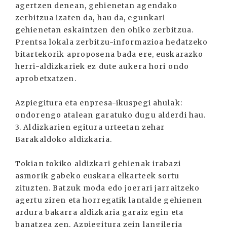
agertzen denean, gehienetan agendako
zerbitzua izaten da, hau da, egunkari
gehienetan eskaintzen den ohiko zerbitzua.
Prentsa lokala zerbitzu-informazioa hedatzeko
bitartekorik aproposena bada ere, euskarazko
herri-aldizkariek ez dute aukera hori ondo
aprobetxatzen.
Azpiegitura eta enpresa-ikuspegi ahulak:
ondorengo atalean garatuko dugu alderdi hau.
3. Aldizkarien egitura urteetan zehar
Barakaldoko aldizkaria.
Tokian tokiko aldizkari gehienak irabazi
asmorik gabeko euskara elkarteek sortu
zituzten. Batzuk moda edo joerari jarraitzeko
agertu ziren eta horregatik lantalde gehienen
ardura bakarra aldizkaria garaiz egin eta
banatzea zen. Azpiegitura zein langileria