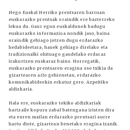
Hego Euskal Herriko prentsaren barruan
euskarazko prentsak oraindik ere bazterreko
lekua du. Gaur egun euskaldunok badugu
euskarazko informazioa nondik jaso, baina
oraindik gehiago jotzen dugu erdarazko
hedabideetara, hauek gehiago direlako eta
tradizionalki ohituago gaudelako erdaraz
irakurtzen euskaraz baino. Horregatik,
euskarazko prentsaren eragina oso txikia da
gizartearen arlo gehienetan, erdarazko
komunikabideekin erkatuz gero. Azpeitiko
aldizkaria.
Hala ere, euskarazko tokiko aldizkariak
hartzaile kopuru zabal batengana iristen dira
eta euren mailan erdarazko prentsari aurre
hartu diote, gizartean benetako eragina izanik.