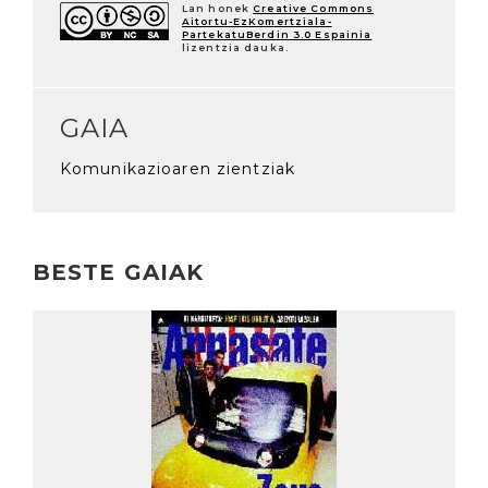
Lan honek
Creative Commons
Aitortu-EzKomertziala-
PartekatuBerdin 3.0 Espainia
lizentzia dauka.
GAIA
Komunikazioaren zientziak
BESTE GAIAK
Irakurri