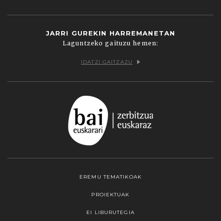
JARRI GUREKIN HARREMANETAN
Laguntzeko gaituzu hemen:
IDATZI GAITZAZU
EREMU TEMATIKOAK
PROIEKTUAK
EI LIBURUTEGIA