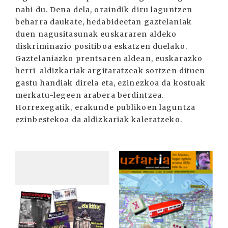
nahi du. Dena dela, oraindik diru laguntzen
beharra daukate, hedabideetan gaztelaniak
duen nagusitasunak euskararen aldeko
diskriminazio positiboa eskatzen duelako.
Gaztelaniazko prentsaren aldean, euskarazko
herri-aldizkariak argitaratzeak sortzen dituen
gastu handiak direla eta, ezinezkoa da kostuak
merkatu-legeen arabera berdintzea.
Horrexegatik, erakunde publikoen laguntza
ezinbestekoa da aldizkariak kaleratzeko.