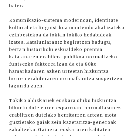
batera.
Komunikazio-sistema modernoan, identitate
kultural eta linguistikoa mantendu ahal izateko
ezinbestekoa da tokian tokiko hedabideak
izatea. Kataluniarantz begiratzen badugu,
bertan historikoki eskualdeko prentsa
katalanaren erabilera publikoa normaltzeko
funtsezko faktorea izan da eta 80ko
hamarkadaren azken urteetan hizkuntza
horren erabileraren normalkuntza suspertzen
lagundu zuen.
Tokiko aldizkariek euskara ohiko hizkuntza
bihurtu dute euren esparruan, normaltasunez
erabiltzen dutelako herritarren artean mota
guztietako gaiak zein kazetaritza-generoak
zabaltzeko. Gainera, euskararen kalitatea