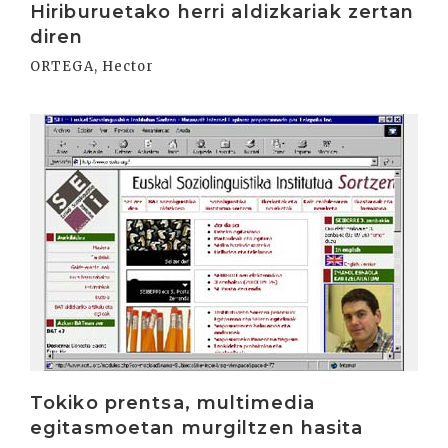
Hiriburuetako herri aldizkariak zertan
diren
ORTEGA, Hector
Irakurri
Tokiko prentsa, multimedia
egitasmoetan murgiltzen hasita