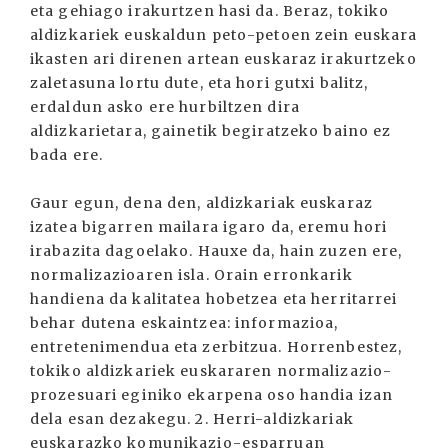
eta gehiago irakurtzen hasi da. Beraz, tokiko
aldizkariek euskaldun peto-petoen zein euskara
ikasten ari direnen artean euskaraz irakurtzeko
zaletasuna lortu dute, eta hori gutxi balitz,
erdaldun asko ere hurbiltzen dira
aldizkarietara, gainetik begiratzeko baino ez
bada ere.
Gaur egun, dena den, aldizkariak euskaraz
izatea bigarren mailara igaro da, eremu hori
irabazita dagoelako. Hauxe da, hain zuzen ere,
normalizazioaren isla. Orain erronkarik
handiena da kalitatea hobetzea eta herritarrei
behar dutena eskaintzea: informazioa,
entretenimendua eta zerbitzua. Horrenbestez,
tokiko aldizkariek euskararen normalizazio-
prozesuari eginiko ekarpena oso handia izan
dela esan dezakegu. 2. Herri-aldizkariak
euskarazko komunikazio-esparruan