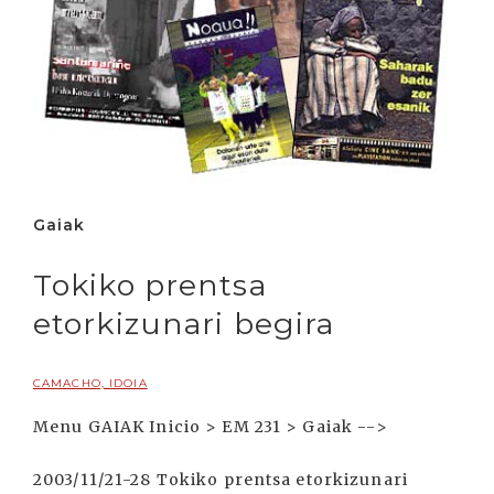
Gaiak
Tokiko prentsa
etorkizunari begira
CAMACHO, IDOIA
Menu GAIAK Inicio > EM 231 > Gaiak -->
2003/11/21-28 Tokiko prentsa etorkizunari