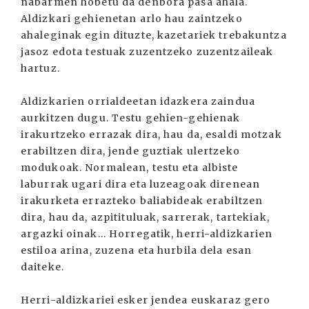
nabarmen hobetu da denbora pasa ahala.
Aldizkari gehienetan arlo hau zaintzeko
ahaleginak egin dituzte, kazetariek trebakuntza
jasoz edota testuak zuzentzeko zuzentzaileak
hartuz.
Aldizkarien orrialdeetan idazkera zaindua
aurkitzen dugu. Testu gehien-gehienak
irakurtzeko errazak dira, hau da, esaldi motzak
erabiltzen dira, jende guztiak ulertzeko
modukoak. Normalean, testu eta albiste
laburrak ugari dira eta luzeagoak direnean
irakurketa errazteko baliabideak erabiltzen
dira, hau da, azpitituluak, sarrerak, tartekiak,
argazki oinak... Horregatik, herri-aldizkarien
estiloa arina, zuzena eta hurbila dela esan
daiteke.
Herri-aldizkariei esker jendea euskaraz gero