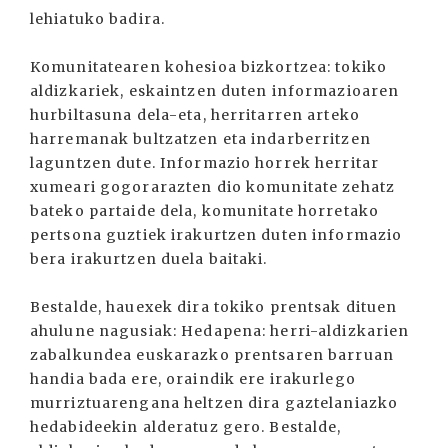
lehiatuko badira.
Komunitatearen kohesioa bizkortzea: tokiko
aldizkariek, eskaintzen duten informazioaren
hurbiltasuna dela-eta, herritarren arteko
harremanak bultzatzen eta indarberritzen
laguntzen dute. Informazio horrek herritar
xumeari gogorarazten dio komunitate zehatz
bateko partaide dela, komunitate horretako
pertsona guztiek irakurtzen duten informazio
bera irakurtzen duela baitaki.
Bestalde, hauexek dira tokiko prentsak dituen
ahulune nagusiak: Hedapena: herri-aldizkarien
zabalkundea euskarazko prentsaren barruan
handia bada ere, oraindik ere irakurlego
murriztuarengana heltzen dira gaztelaniazko
hedabideekin alderatuz gero. Bestalde,