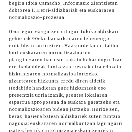
begira Idoia Camacho, Informazio Zientzietan
doktorea 1. Herri-aldizkariak eta euskararen
normalizazio-prozesua
Gaur egun ezagutzen ditugun tokiko aldizkari
gehienak 90eko hamarkadaren lehenengo
erdialdean sortu ziren. Hazkunde kuantitatibo
hori euskararen normalizazioaren
plangintzaren barnean kokatu behar dugu. Izan
ere, hedabideak funtsezko tresnak dira edozein
hizkuntzaren normalizazioa lortzeko,
gizartearen hizkuntz eredu diren aldetik.
Hedabide handietan gure hizkuntzak oso
presentzia urria izanik, prentsa lokalaren
esparrua aproposena da euskara garatzeko eta
normalizazioaren bidean jartzeko. Horixe zen,
beraz, hasiera batean aldizkariek zuten funtzio
nagusia: euskararen normalkuntzan lagungarri
izatea, herriko informazioa eskaintzearekin