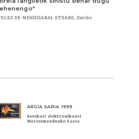
direla langileok sinistu behar dugu
lehenengo"
VELEZ DE MENDIZABAL ETXABE, Zuriñe
ARGIA SARIA 1999
Astekari elektronikoari
Merezimenduzko Saria