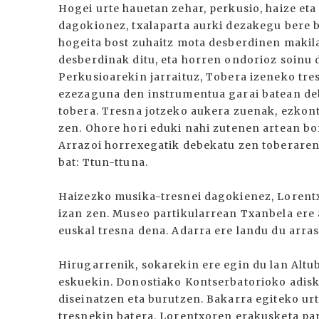
Hogei urte hauetan zehar, perkusio, haize eta
dagokionez, txalaparta aurki dezakegu bere b
hogeita bost zuhaitz mota desberdinen makila
desberdinak ditu, eta horren ondorioz soinu 
Perkusioarekin jarraituz, Tobera izeneko tre
ezezaguna den instrumentua garai batean deb
tobera. Tresna jotzeko aukera zuenak, ezkon
zen. Ohore hori eduki nahi zutenen artean bor
Arrazoi horrexegatik debekatu zen toberaren
bat: Ttun-ttuna.
Haizezko musika-tresnei dagokienez, Lorent
izan zen. Museo partikularrean Txanbela ere 
euskal tresna dena. Adarra ere landu du arras
Hirugarrenik, sokarekin ere egin du lan Altu
eskuekin. Donostiako Kontserbatorioko adis
diseinatzen eta burutzen. Bakarra egiteko ur
tresnekin batera, Lorentxoren erakusketa par