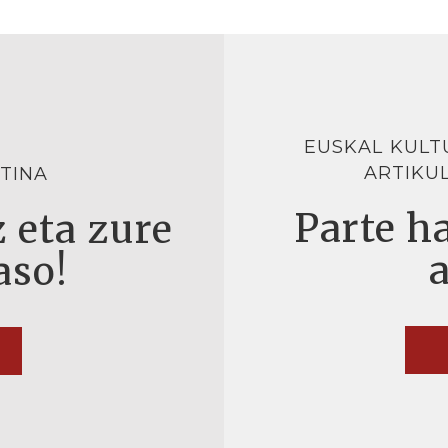
EUSKAL KULT
ARTIKU
TINA
Parte ha
 eta zure
aso!