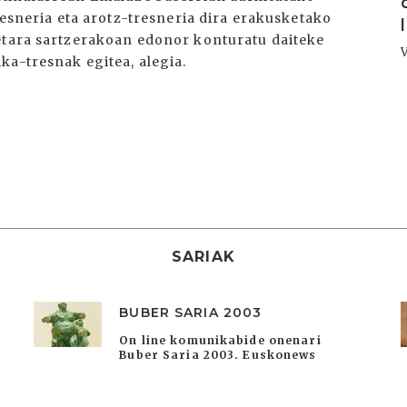
resneria eta arotz-tresneria dira erakusketako
etara sartzerakoan edonor konturatu daiteke
ka-tresnak egitea, alegia.
SARIAK
BUBER SARIA 2003
On line komunikabide onenari
Buber Saria 2003. Euskonews