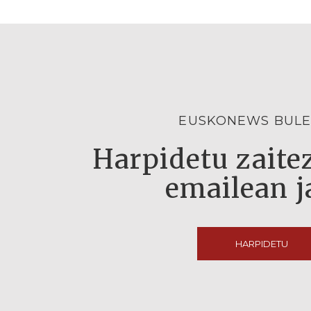
EUSKONEWS BULE
Harpidetu zaitez
emailean j
HARPIDETU