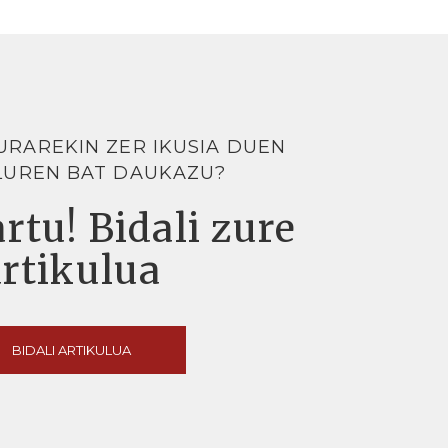
URAREKIN ZER IKUSIA DUEN
LUREN BAT DAUKAZU?
rtu! Bidali zure
artikulua
BIDALI ARTIKULUA