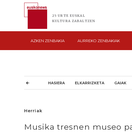
25 URTE
EUSKAL
KULTURA
ZABALTZEN
AZKEN
ZENBAKIA
AURREKO
ZENBAKIAK
HASIERA
ELKARRIZKETA
GAIAK
Herriak
Musika tresnen museo pa