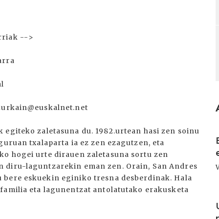
rriak -->
arra
al
 zurkain@euskalnet.net
I
 egiteko zaletasuna du. 1982.urtean hasi zen soinu
guruan txalaparta ia ez zen ezagutzen, eta
ko hogei urte dirauen zaletasuna sortu zen
n diru-laguntzarekin eman zen. Orain, San Andres
 bere eskuekin eginiko tresna desberdinak. Hala
familia eta lagunentzat antolatutako erakusketa
I