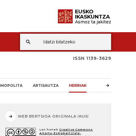
EUSKO
IKASKUNTZA
Asmoz ta jakitez
ISSN 1139-3629
SMOPOLITA
ARTISAUTZA
HERRIAK
WEB BERTSIOA ORIGINALA IKUSI
Lan honek
Creative Commons
Aitortu-EzKomertziala-