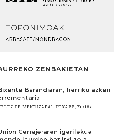
PartekatuBerdin 3.0 Espainia
lizentzia dauka.
TOPONIMOAK
ARRASATE/MONDRAGON
AURREKO ZENBAKIETAN
rakurri
Bixente Barandiaran, herriko azken
errementaria
VELEZ DE MENDIZABAL ETXABE, Zuriñe
rakurri
Union Cerrajeraren igerilekua
mende laurden bat itxi zela