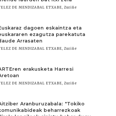
VELEZ DE MENDIZABAL ETXABE, Zuriñe
rakurri
Euskaraz dagoen eskaintza eta
euskararen ezagutza parekatuta
daude Arrasaten
VELEZ DE MENDIZABAL ETXABE, Zuriñe
rakurri
ARTEren erakusketa Harresi
Aretoan
VELEZ DE MENDIZABAL ETXABE, Zuriñe
rakurri
Aitziber Aranburuzabala: "Tokiko
komunikabideak beharrezkoak