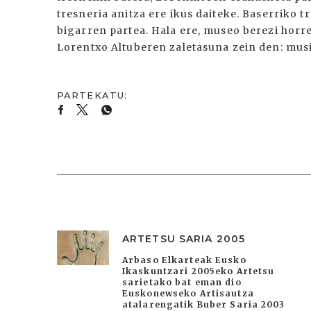
tresneria anitza ere ikus daiteke. Baserriko t
bigarren partea. Hala ere, museo berezi horr
Lorentxo Altuberen zaletasuna zein den: musi
ARTETSU SARIA 2005
Arbaso Elkarteak Eusko
Ikaskuntzari 2005eko Artetsu
sarietako bat eman dio
Euskonewseko Artisautza
atalarengatik Buber Saria 2003