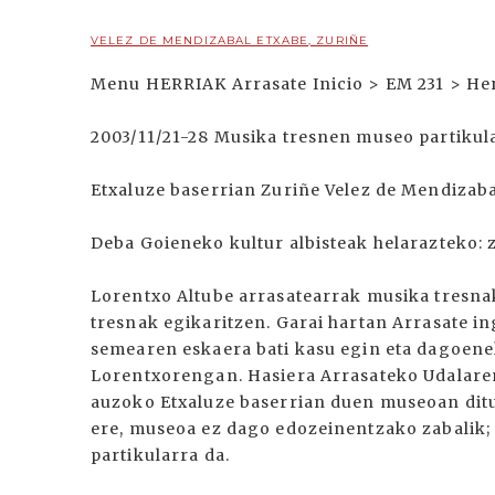
VELEZ DE MENDIZABAL ETXABE, ZURIÑE
Menu HERRIAK Arrasate Inicio > EM 231 > He
2003/11/21-28 Musika tresnen museo partikul
Etxaluze baserrian Zuriñe Velez de Mendizab
Deba Goieneko kultur albisteak helarazteko:
Lorentxo Altube arrasatearrak musika tresnak
tresnak egikaritzen. Garai hartan Arrasate in
semearen eskaera bati kasu egin eta dagoene
Lorentxorengan. Hasiera Arrasateko Udalare
auzoko Etxaluze baserrian duen museoan ditu
ere, museoa ez dago edozeinentzako zabalik; 
partikularra da.