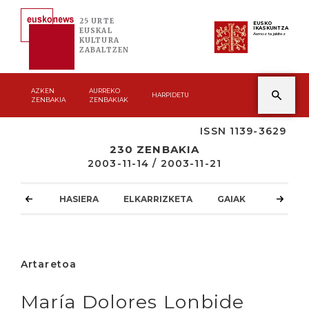
25 URTE
EUSKO
IKASKUNTZA
EUSKAL
Asmoz ta jakitez
KULTURA
ZABALTZEN
AZKEN
AURREKO
HARPIDETU
ZENBAKIA
ZENBAKIAK
ISSN 1139-3629
230 ZENBAKIA
2003-11-14 / 2003-11-21
HASIERA
ELKARRIZKETA
GAIAK
ATZOKO
Artaretoa
María Dolores Lonbide