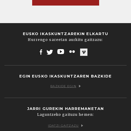
EUSKO IKASKUNTZAREKIN ELKARTU
Hurrengo sareetan aurkitu gaitzazu:
Facebook
Twitter
Youtube
Flickr
Vimeo
EGIN EUSKO IKASKUNTZAREN BAZKIDE
BAZKIDE EGIN
JARRI GUREKIN HARREMANETAN
Laguntzeko gaituzu hemen:
IDATZI GAITZAZU