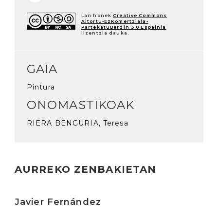
Lan honek
Creative Commons
Aitortu-EzKomertziala-
PartekatuBerdin 3.0 Espainia
lizentzia dauka.
GAIA
Pintura
ONOMASTIKOAK
RIERA BENGURIA, Teresa
AURREKO ZENBAKIETAN
Irakurri
Javier Fernández