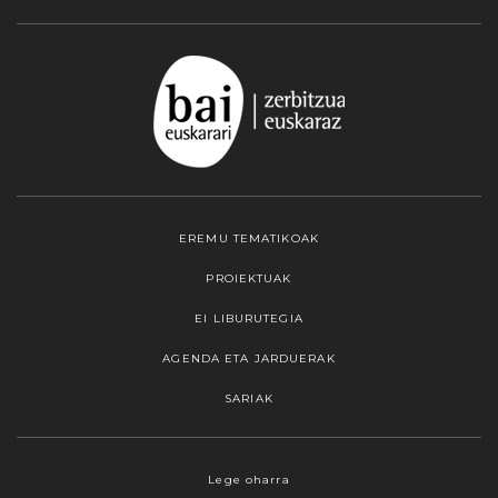
EREMU TEMATIKOAK
PROIEKTUAK
EI LIBURUTEGIA
AGENDA ETA JARDUERAK
SARIAK
Webgune honek cookieak erabiltzen ditu,
Lege oharra