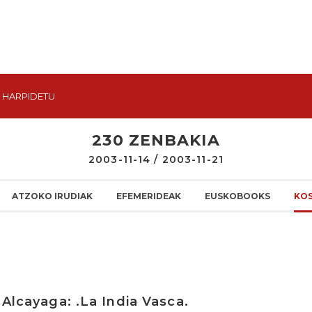
HARPIDETU
230 ZENBAKIA
2003-11-14 / 2003-11-21
ATZOKO IRUDIAK
EFEMERIDEAK
EUSKOBOOKS
KO
 Alcayaga: .La India Vasca.