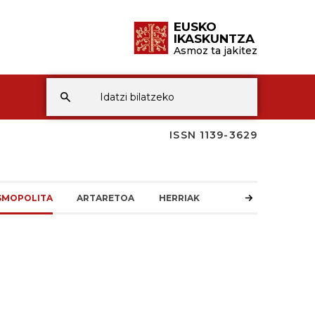
EUSKO
IKASKUNTZA
Asmoz ta jakitez
ISSN 1139-3629
SMOPOLITA
ARTARETOA
HERRIAK