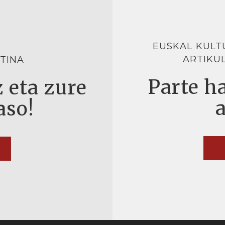
EUSKAL KULT
ARTIKU
TINA
Parte ha
 eta zure
aso!