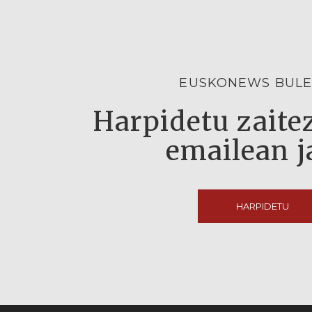
EUSKONEWS BULE
Harpidetu zaitez
emailean j
HARPIDETU