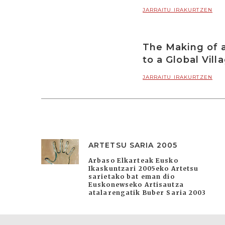
JARRAITU IRAKURTZEN
The Making of 
to a Global Vill
JARRAITU IRAKURTZEN
ARTETSU SARIA 2005
Arbaso Elkarteak Eusko
Ikaskuntzari 2005eko Artetsu
sarietako bat eman dio
Euskonewseko Artisautza
atalarengatik Buber Saria 2003