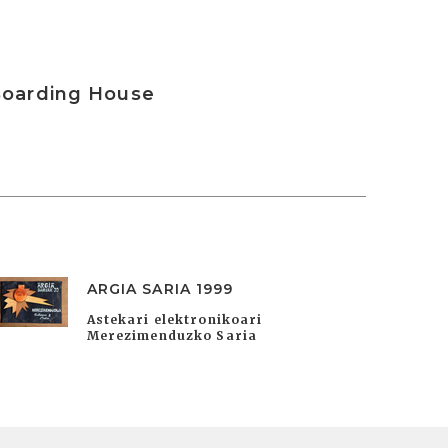
Boarding House
ARGIA SARIA 1999
Astekari elektronikoari
Merezimenduzko Saria