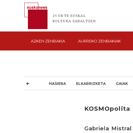
25 URTE
EUSKAL
KULTURA
ZABALTZEN
AZKEN
ZENBAKIA
AURREKO
ZENBAKIAK
HASIERA
ELKARRIZKETA
GAIAK
KOSMOpolita
Gabriela Mistral