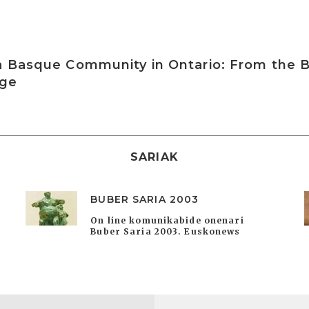
a Basque Community in Ontario: From the 
age
SARIAK
BUBER SARIA 2003
On line komunikabide onenari
Buber Saria 2003. Euskonews