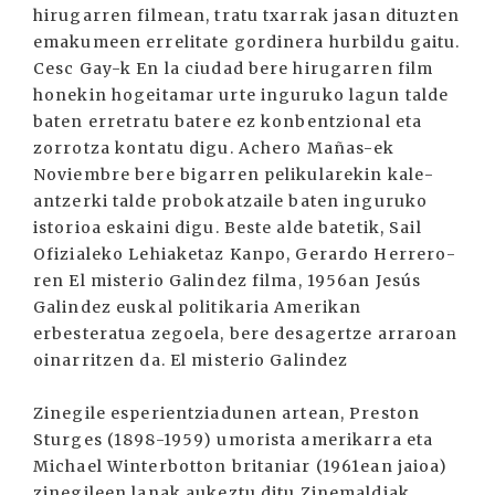
hirugarren filmean, tratu txarrak jasan dituzten
emakumeen errelitate gordinera hurbildu gaitu.
Cesc Gay-k En la ciudad bere hirugarren film
honekin hogeitamar urte inguruko lagun talde
baten erretratu batere ez konbentzional eta
zorrotza kontatu digu. Achero Mañas-ek
Noviembre bere bigarren pelikularekin kale-
antzerki talde probokatzaile baten inguruko
istorioa eskaini digu. Beste alde batetik, Sail
Ofizialeko Lehiaketaz Kanpo, Gerardo Herrero-
ren El misterio Galindez filma, 1956an Jesús
Galindez euskal politikaria Amerikan
erbesteratua zegoela, bere desagertze arraroan
oinarritzen da. El misterio Galindez
Zinegile esperientziadunen artean, Preston
Sturges (1898-1959) umorista amerikarra eta
Michael Winterbotton britaniar (1961ean jaioa)
zinegileen lanak aukeztu ditu Zinemaldiak.