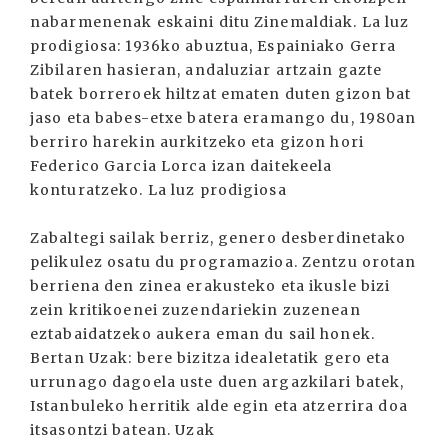
nabarmenenak eskaini ditu Zinemaldiak. La luz
prodigiosa: 1936ko abuztua, Espainiako Gerra
Zibilaren hasieran, andaluziar artzain gazte
batek borreroek hiltzat ematen duten gizon bat
jaso eta babes-etxe batera eramango du, 1980an
berriro harekin aurkitzeko eta gizon hori
Federico Garcia Lorca izan daitekeela
konturatzeko. La luz prodigiosa
Zabaltegi sailak berriz, genero desberdinetako
pelikulez osatu du programazioa. Zentzu orotan
berriena den zinea erakusteko eta ikusle bizi
zein kritikoenei zuzendariekin zuzenean
eztabaidatzeko aukera eman du sail honek.
Bertan Uzak: bere bizitza idealetatik gero eta
urrunago dagoela uste duen argazkilari batek,
Istanbuleko herritik alde egin eta atzerrira doa
itsasontzi batean. Uzak