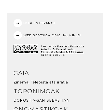
LEER EN ESPAÑOL
WEB BERTSIOA ORIGINALA IKUSI
Lan honek
Creative Commons
Aitortu-EzKomertziala-
PartekatuBerdin 3.0 Espainia
lizentzia dauka.
GAIA
Zinema, Telebista eta irratia
TOPONIMOAK
DONOSTIA-SAN SEBASTIAN
ONOMASTIKOAK