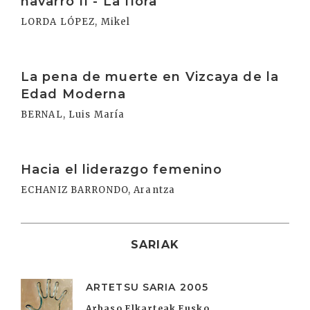
navarro II - La flora
LORDA LÓPEZ, Mikel
Irakurri
La pena de muerte en Vizcaya de la
Edad Moderna
BERNAL, Luis María
Irakurri
Hacia el liderazgo femenino
ECHANIZ BARRONDO, Arantza
SARIAK
ARTETSU SARIA 2005
Arbaso Elkarteak Eusko