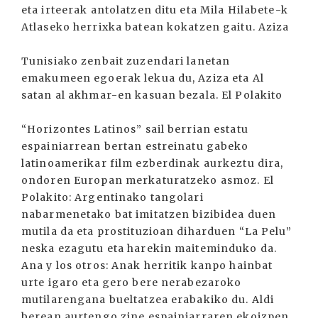
eta irteerak antolatzen ditu eta Mila Hilabete-k
Atlaseko herrixka batean kokatzen gaitu. Aziza
Tunisiako zenbait zuzendari lanetan
emakumeen egoerak lekua du, Aziza eta Al
satan al akhmar-en kasuan bezala. El Polakito
“Horizontes Latinos” sail berrian estatu
espainiarrean bertan estreinatu gabeko
latinoamerikar film ezberdinak aurkeztu dira,
ondoren Europan merkaturatzeko asmoz. El
Polakito: Argentinako tangolari
nabarmenetako bat imitatzen bizibidea duen
mutila da eta prostituzioan diharduen “La Pelu”
neska ezagutu eta harekin maiteminduko da.
Ana y los otros: Anak herritik kanpo hainbat
urte igaro eta gero bere nerabezaroko
mutilarengana bueltatzea erabakiko du. Aldi
berean aurtengo zine espainiarraren ekoizpen