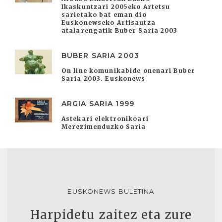
Ikaskuntzari 2005eko Artetsu
sarietako bat eman dio
Euskonewseko Artisautza
atalarengatik Buber Saria 2003
BUBER SARIA 2003
On line komunikabide onenari Buber
Saria 2003. Euskonews
ARGIA SARIA 1999
Astekari elektronikoari
Merezimenduzko Saria
EUSKONEWS BULETINA
Harpidetu zaitez eta zure