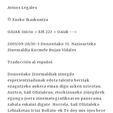
Avisos Legales
© Eusko Ikaskuntza
GAIAK Inicio > EM 223 > Gaiak -->
2003/09-26/10-3 Donostiako 51. Nazioarteko
Zinemaldia Karmele Bujan Vidales
Traducción al español
Donostiako Zinemaldiak zinegile
esperientziadunak edota talentu berriak
ezagutzeko aukera eman digu azken urteotan.
Aurten, Sail Ofizialean, etorkizuneko zinegileek
egungo joera zinematografikoaren panorama
zabala eskaini digute. Horrela, Sail Ofizialeko
Lehiaketan Iciar Bollain-ek Te doy mis ojos bere