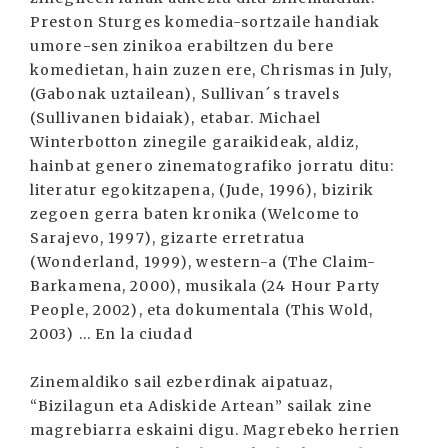
Preston Sturges komedia-sortzaile handiak
umore-sen zinikoa erabiltzen du bere
komedietan, hain zuzen ere, Chrismas in July,
(Gabonak uztailean), Sullivan´s travels
(Sullivanen bidaiak), etabar. Michael
Winterbotton zinegile garaikideak, aldiz,
hainbat genero zinematografiko jorratu ditu:
literatur egokitzapena, (Jude, 1996), bizirik
zegoen gerra baten kronika (Welcome to
Sarajevo, 1997), gizarte erretratua
(Wonderland, 1999), western-a (The Claim-
Barkamena, 2000), musikala (24 Hour Party
People, 2002), eta dokumentala (This Wold,
2003) ... En la ciudad
Zinemaldiko sail ezberdinak aipatuaz,
“Bizilagun eta Adiskide Artean” sailak zine
magrebiarra eskaini digu. Magrebeko herrien