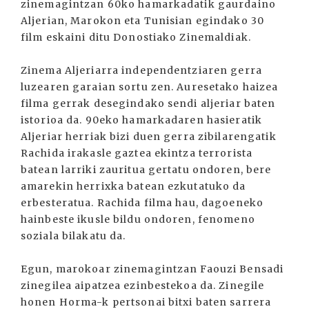
zinemagintzan 60ko hamarkadatik gaurdaino
Aljerian, Marokon eta Tunisian egindako 30
film eskaini ditu Donostiako Zinemaldiak.
Zinema Aljeriarra independentziaren gerra
luzearen garaian sortu zen. Auresetako haizea
filma gerrak desegindako sendi aljeriar baten
istorioa da. 90eko hamarkadaren hasieratik
Aljeriar herriak bizi duen gerra zibilarengatik
Rachida irakasle gaztea ekintza terrorista
batean larriki zauritua gertatu ondoren, bere
amarekin herrixka batean ezkutatuko da
erbesteratua. Rachida filma hau, dagoeneko
hainbeste ikusle bildu ondoren, fenomeno
soziala bilakatu da.
Egun, marokoar zinemagintzan Faouzi Bensadi
zinegilea aipatzea ezinbestekoa da. Zinegile
honen Horma-k pertsonai bitxi baten sarrera