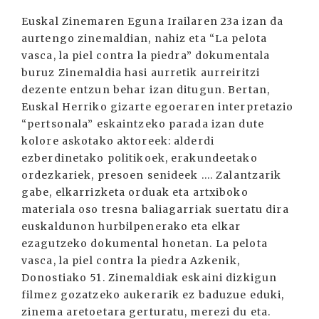
Euskal Zinemaren Eguna Irailaren 23a izan da
aurtengo zinemaldian, nahiz eta “La pelota
vasca, la piel contra la piedra” dokumentala
buruz Zinemaldia hasi aurretik aurreiritzi
dezente entzun behar izan ditugun. Bertan,
Euskal Herriko gizarte egoeraren interpretazio
“pertsonala” eskaintzeko parada izan dute
kolore askotako aktoreek: alderdi
ezberdinetako politikoek, erakundeetako
ordezkariek, presoen senideek .... Zalantzarik
gabe, elkarrizketa orduak eta artxiboko
materiala oso tresna baliagarriak suertatu dira
euskaldunon hurbilpenerako eta elkar
ezagutzeko dokumental honetan. La pelota
vasca, la piel contra la piedra Azkenik,
Donostiako 51. Zinemaldiak eskaini dizkigun
filmez gozatzeko aukerarik ez baduzue eduki,
zinema aretoetara gerturatu, merezi du eta.