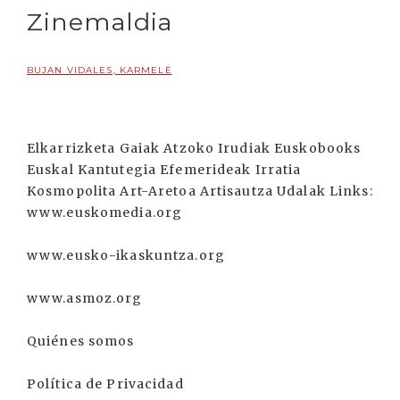
Zinemaldia
BUJAN VIDALES, KARMELE
Elkarrizketa Gaiak Atzoko Irudiak Euskobooks
Euskal Kantutegia Efemerideak Irratia
Kosmopolita Art-Aretoa Artisautza Udalak Links:
www.euskomedia.org
www.eusko-ikaskuntza.org
www.asmoz.org
Quiénes somos
Política de Privacidad