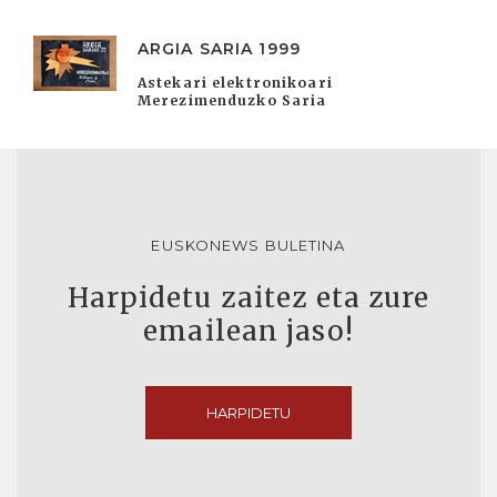
ARGIA SARIA 1999
Astekari elektronikoari
Merezimenduzko Saria
EUSKONEWS BULETINA
Harpidetu zaitez eta zure
emailean jaso!
HARPIDETU