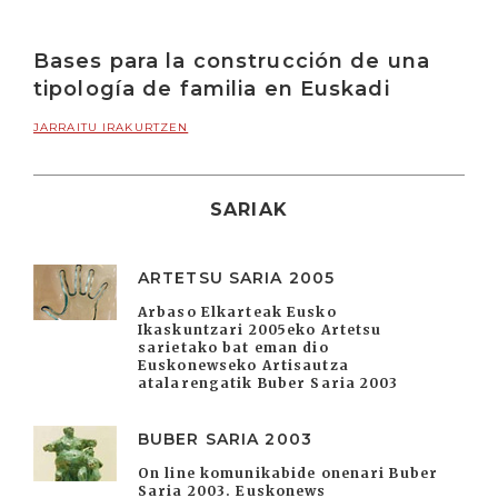
Bases para la construcción de una
tipología de familia en Euskadi
JARRAITU IRAKURTZEN
SARIAK
ARTETSU SARIA 2005
Arbaso Elkarteak Eusko
Ikaskuntzari 2005eko Artetsu
sarietako bat eman dio
Euskonewseko Artisautza
atalarengatik Buber Saria 2003
BUBER SARIA 2003
On line komunikabide onenari Buber
Saria 2003. Euskonews