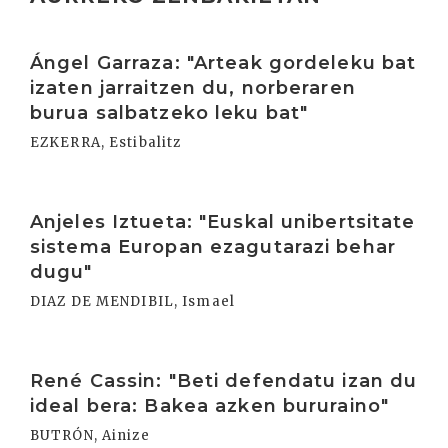
Irakurri
Ángel Garraza: "Arteak gordeleku bat
izaten jarraitzen du, norberaren
burua salbatzeko leku bat"
EZKERRA, Estibalitz
Irakurri
Anjeles Iztueta: "Euskal unibertsitate
sistema Europan ezagutarazi behar
dugu"
DIAZ DE MENDIBIL, Ismael
Irakurri
René Cassin: "Beti defendatu izan du
ideal bera: Bakea azken bururaino"
BUTRÓN, Ainize