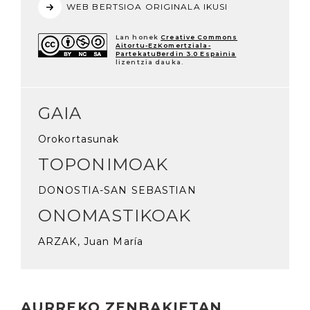
WEB BERTSIOA ORIGINALA IKUSI
Lan honek
Creative Commons
Aitortu-EzKomertziala-
PartekatuBerdin 3.0 Espainia
lizentzia dauka.
GAIA
Orokortasunak
TOPONIMOAK
DONOSTIA-SAN SEBASTIAN
ONOMASTIKOAK
ARZAK, Juan María
AURREKO ZENBAKIETAN