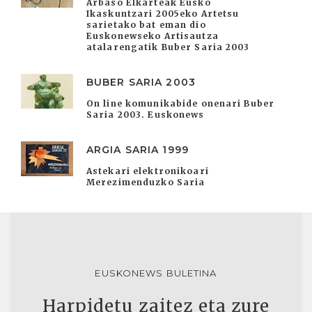
Arbaso Elkarteak Eusko
Ikaskuntzari 2005eko Artetsu
sarietako bat eman dio
Euskonewseko Artisautza
atalarengatik Buber Saria 2003
BUBER SARIA 2003
On line komunikabide onenari Buber
Saria 2003. Euskonews
ARGIA SARIA 1999
Astekari elektronikoari
Merezimenduzko Saria
EUSKONEWS BULETINA
Harpidetu zaitez eta zure