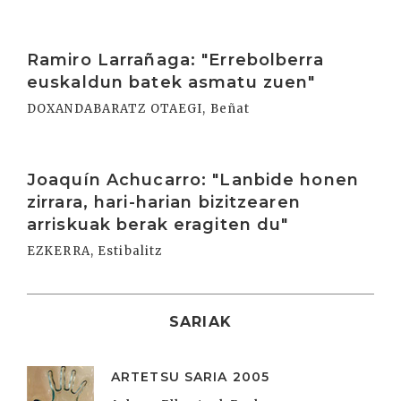
Irakurri
Ramiro Larrañaga: "Errebolberra
euskaldun batek asmatu zuen"
DOXANDABARATZ OTAEGI, Beñat
Irakurri
Joaquín Achucarro: "Lanbide honen
zirrara, hari-harian bizitzearen
arriskuak berak eragiten du"
EZKERRA, Estibalitz
SARIAK
ARTETSU SARIA 2005