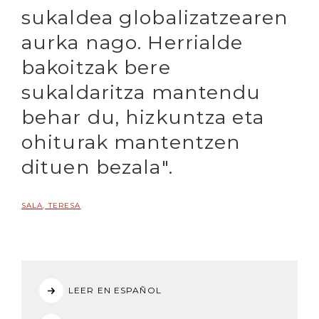
sukaldea globalizatzearen
aurka nago. Herrialde
bakoitzak bere
sukaldaritza mantendu
behar du, hizkuntza eta
ohiturak mantentzen
dituen bezala".
SALA, TERESA
LEER EN ESPAÑOL