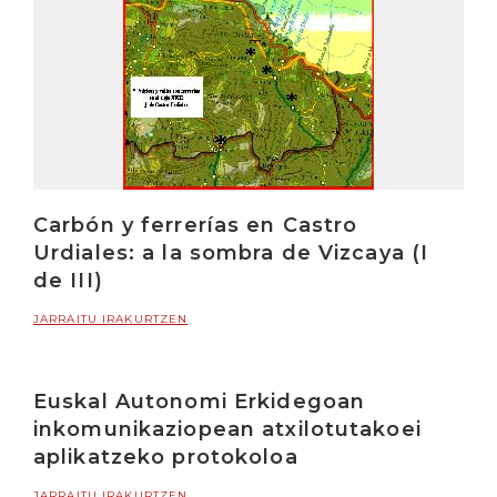
Carbón y ferrerías en Castro
Urdiales: a la sombra de Vizcaya (I
de III)
JARRAITU IRAKURTZEN
Euskal Autonomi Erkidegoan
inkomunikaziopean atxilotutakoei
aplikatzeko protokoloa
JARRAITU IRAKURTZEN