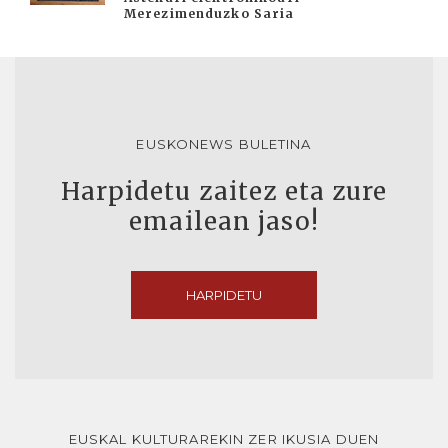
Merezimenduzko Saria
EUSKONEWS BULETINA
Harpidetu zaitez eta zure
emailean jaso!
HARPIDETU
EUSKAL KULTURAREKIN ZER IKUSIA DUEN