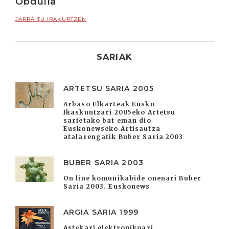
Obdulia
JARRAITU IRAKURTZEN
SARIAK
ARTETSU SARIA 2005
Arbaso Elkarteak Eusko
Ikaskuntzari 2005eko Artetsu
sarietako bat eman dio
Euskonewseko Artisautza
atalarengatik Buber Saria 2003
BUBER SARIA 2003
On line komunikabide onenari Buber
Saria 2003. Euskonews
ARGIA SARIA 1999
Astekari elektronikoari