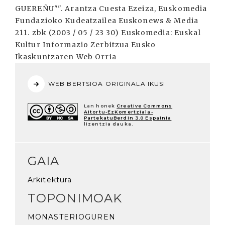
GUEREÑU"". Arantza Cuesta Ezeiza, Euskomedia
Fundazioko Kudeatzailea Euskonews & Media
211. zbk (2003 / 05 / 23 30) Euskomedia: Euskal
Kultur Informazio Zerbitzua Eusko
Ikaskuntzaren Web Orria
WEB BERTSIOA ORIGINALA IKUSI
Lan honek
Creative Commons
Aitortu-EzKomertziala-
PartekatuBerdin 3.0 Espainia
lizentzia dauka.
GAIA
Arkitektura
TOPONIMOAK
MONASTERIOGUREN