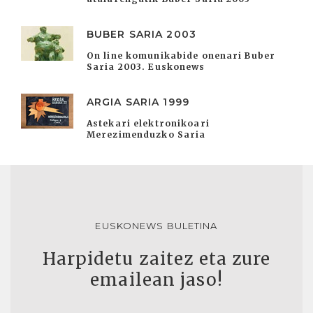
BUBER SARIA 2003
On line komunikabide onenari Buber
Saria 2003. Euskonews
ARGIA SARIA 1999
Astekari elektronikoari
Merezimenduzko Saria
EUSKONEWS BULETINA
Harpidetu zaitez eta zure
emailean jaso!