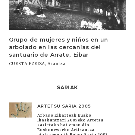
Grupo de mujeres y niños en un
arbolado en las cercanías del
santuario de Arrate, Eibar
CUESTA EZEIZA, Arantza
SARIAK
ARTETSU SARIA 2005
Arbaso Elkarteak Eusko
Ikaskuntzari 2005eko Artetsu
sarietako bat eman dio
Euskonewseko Artisautza
atalarengatik Buber Saria 2003