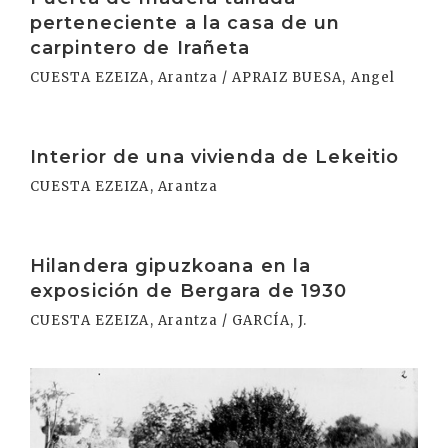
perteneciente a la casa de un
carpintero de Irañeta
CUESTA EZEIZA, Arantza / APRAIZ BUESA, Angel
Irakurri
Interior de una vivienda de Lekeitio
CUESTA EZEIZA, Arantza
Irakurri
Hilandera gipuzkoana en la
exposición de Bergara de 1930
CUESTA EZEIZA, Arantza / GARCÍA, J.
Irakurri