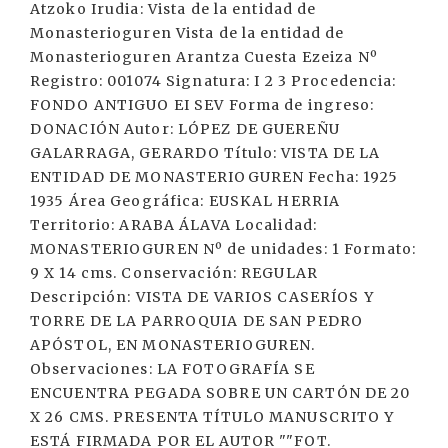
Atzoko Irudia: Vista de la entidad de
Monasterioguren Vista de la entidad de
Monasterioguren Arantza Cuesta Ezeiza Nº
Registro: 001074 Signatura: I 2 3 Procedencia:
FONDO ANTIGUO EI SEV Forma de ingreso:
DONACIÓN Autor: LÓPEZ DE GUEREÑU
GALARRAGA, GERARDO Título: VISTA DE LA
ENTIDAD DE MONASTERIOGUREN Fecha: 1925
1935 Área Geográfica: EUSKAL HERRIA
Territorio: ARABA ÁLAVA Localidad:
MONASTERIOGUREN Nº de unidades: 1 Formato:
9 X 14 cms. Conservación: REGULAR
Descripción: VISTA DE VARIOS CASERÍOS Y
TORRE DE LA PARROQUIA DE SAN PEDRO
APÓSTOL, EN MONASTERIOGUREN.
Observaciones: LA FOTOGRAFÍA SE
ENCUENTRA PEGADA SOBRE UN CARTÓN DE 20
X 26 CMS. PRESENTA TÍTULO MANUSCRITO Y
ESTÁ FIRMADA POR EL AUTOR ""FOT.