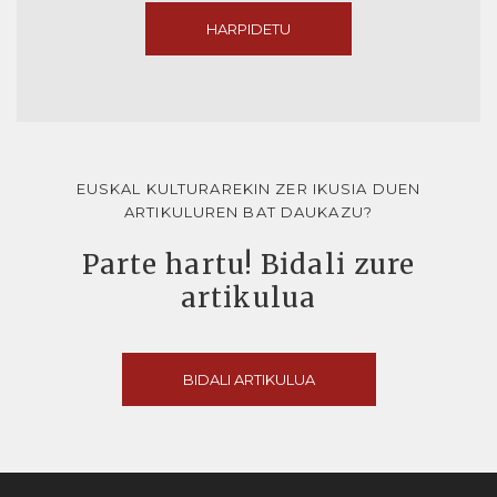
HARPIDETU
EUSKAL KULTURAREKIN ZER IKUSIA DUEN
ARTIKULUREN BAT DAUKAZU?
Parte hartu! Bidali zure
artikulua
BIDALI ARTIKULUA