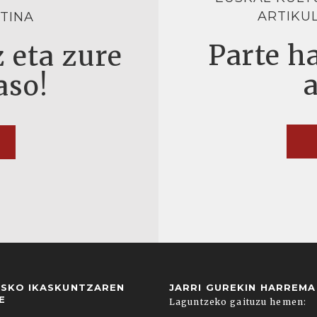
ARTIKU
TINA
Parte ha
 eta zure
aso!
USKO IKASKUNTZAREN
JARRI GUREKIN HARREM
E
Laguntzeko gaituzu hemen: