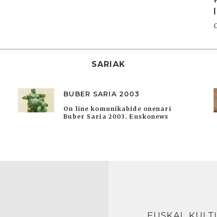
SARIAK
BUBER SARIA 2003
On line komunikabide onenari
Buber Saria 2003. Euskonews
EUSKAL KULT