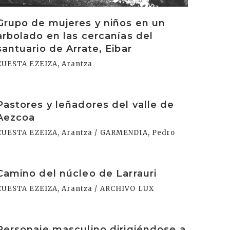
Grupo de mujeres y niños en un
arbolado en las cercanías del
santuario de Arrate, Eibar
CUESTA EZEIZA, Arantza
rakurri
Pastores y leñadores del valle de
Aezcoa
CUESTA EZEIZA, Arantza / GARMENDIA, Pedro
rakurri
Camino del núcleo de Larrauri
CUESTA EZEIZA, Arantza / ARCHIVO LUX
rakurri
Personaje masculino dirigiéndose a