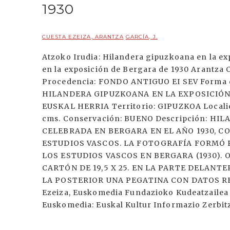
1930
CUESTA EZEIZA, ARANTZA
GARCÍA, J.
Atzoko Irudia: Hilandera gipuzkoana en la e
en la exposición de Bergara de 1930 Arantza C
Procedencia: FONDO ANTIGUO EI SEV Forma de
HILANDERA GIPUZKOANA EN LA EXPOSICIÓN DE
EUSKAL HERRIA Territorio: GIPUZKOA Localid
cms. Conservación: BUENO Descripción: H
CELEBRADA EN BERGARA EN EL AÑO 1930, C
ESTUDIOS VASCOS. LA FOTOGRAFÍA FORMÓ 
LOS ESTUDIOS VASCOS EN BERGARA (1930). 
CARTÓN DE 19,5 X 25. EN LA PARTE DELANT
LA POSTERIOR UNA PEGATINA CON DATOS RE
Ezeiza, Euskomedia Fundazioko Kudeatzailea 
Euskomedia: Euskal Kultur Informazio Zerbi