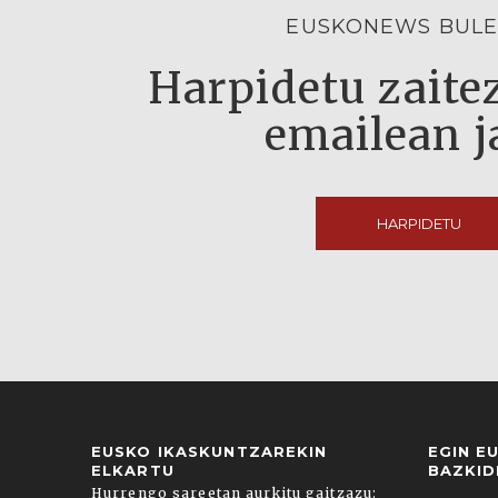
EUSKONEWS BULE
Harpidetu zaitez
emailean j
HARPIDETU
EUSKO IKASKUNTZAREKIN
EGIN E
ELKARTU
BAZKID
Hurrengo sareetan aurkitu gaitzazu: