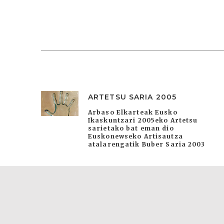
ARTETSU SARIA 2005
Arbaso Elkarteak Eusko
Ikaskuntzari 2005eko Artetsu
sarietako bat eman dio
Euskonewseko Artisautza
atalarengatik Buber Saria 2003