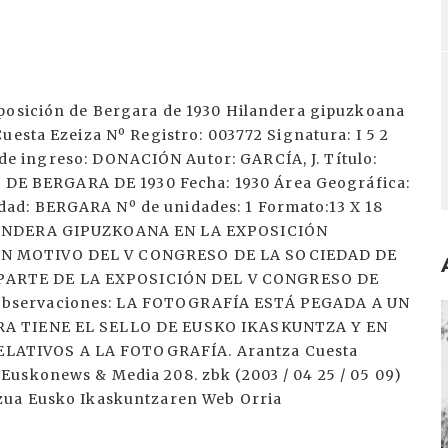
xposición de Bergara de 1930 Hilandera gipuzkoana
uesta Ezeiza Nº Registro: 003772 Signatura: I 5 2
 ingreso: DONACIÓN Autor: GARCÍA, J. Título:
 BERGARA DE 1930 Fecha: 1930 Área Geográfica:
ad: BERGARA Nº de unidades: 1 Formato:13 X 18
ILANDERA GIPUZKOANA EN LA EXPOSICIÓN
ON MOTIVO DEL V CONGRESO DE LA SOCIEDAD DE
PARTE DE LA EXPOSICIÓN DEL V CONGRESO DE
Observaciones: LA FOTOGRAFÍA ESTÁ PEGADA A UN
I
ERA TIENE EL SELLO DE EUSKO IKASKUNTZA Y EN
LATIVOS A LA FOTOGRAFÍA. Arantza Cuesta
Euskonews & Media 208. zbk (2003 / 04 25 / 05 09)
tzua Eusko Ikaskuntzaren Web Orria