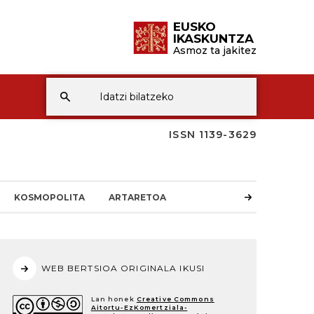
EUSKO
IKASKUNTZA
Asmoz ta jakitez
ISSN 1139-3629
KOSMOPOLITA
ARTARETOA
WEB BERTSIOA ORIGINALA IKUSI
Lan honek
Creative Commons
Aitortu-EzKomertziala-