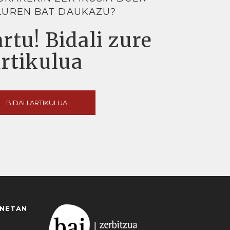
LUREN BAT DAUKAZU?
rtu! Bidali zure
artikulua
BIDALI ARTIKULUA
ANETAN