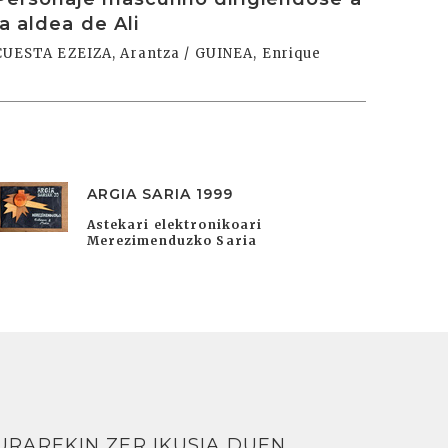
la aldea de Ali
CUESTA EZEIZA, Arantza / GUINEA, Enrique
ARGIA SARIA 1999
Astekari elektronikoari
Merezimenduzko Saria
URAREKIN ZER IKUSIA DUEN