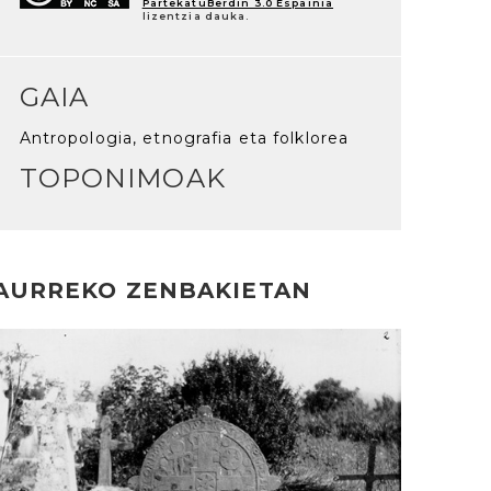
PartekatuBerdin 3.0 Espainia
lizentzia dauka.
GAIA
Antropologia, etnografia eta folklorea
TOPONIMOAK
AURREKO ZENBAKIETAN
rakurri