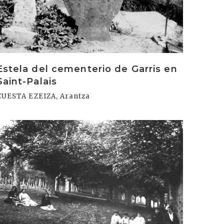
Estela del cementerio de Garris en
Saint-Palais
CUESTA EZEIZA, Arantza
rakurri