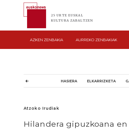
25 URTE
EUSKAL
KULTURA
ZABALTZEN
AZKEN
ZENBAKIA
AURREKO
ZENBAKIAK
HASIERA
ELKARRIZKETA
G
Atzoko Irudiak
Hilandera gipuzkoana en 