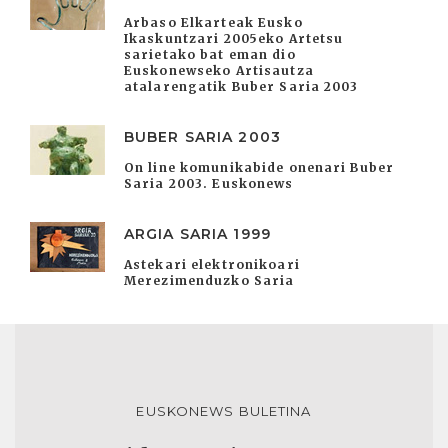
Arbaso Elkarteak Eusko
Ikaskuntzari 2005eko Artetsu
sarietako bat eman dio
Euskonewseko Artisautza
atalarengatik Buber Saria 2003
BUBER SARIA 2003
On line komunikabide onenari Buber
Saria 2003. Euskonews
ARGIA SARIA 1999
Astekari elektronikoari
Merezimenduzko Saria
EUSKONEWS BULETINA