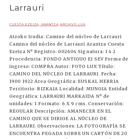
Larrauri
CUESTA EZEIZA, ARANTZA
ARCHIVO LUX
Atzoko Irudia: Camino del núcleo de Larrauri
Camino del núcleo de Larrauri Arantza Cuesta
Ezeiza Nº Registro: 002604 Signatura: I 4 2
Procedencia: FONDO ANTIGUO EI SEV Forma de
ingreso: COMPRA Autor: FOTO LUX Título:
CAMINO DEL NÚCLEO DE LARRAURI. Fecha:
1900 1922 Área Geográfica: EUSKAL HERRIA
Territorio: BIZKAIA Localidad: MUNGIA Entidad
Geográfica: LARRAURI MARKAIDA Nº de
unidades: 1 Formato: 6 X 9 cms. Conservación:
REGULAR Descripción: AMANECER EN EL
CAMINO QUE SE DIRIGE AL NÚCLEO DE
LARRAURI. Observaciones: LA FOTOGRAFÍA SE
ENCUENTRA PEGADA SOBRE UN CARTÓN DE 20