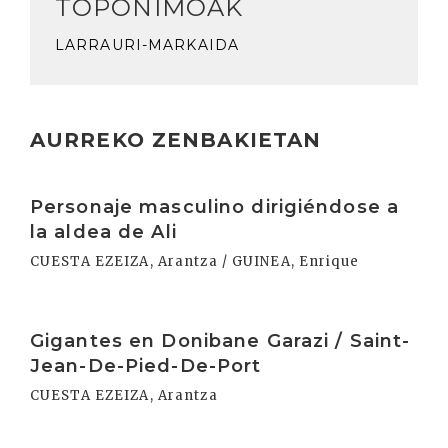
TOPONIMOAK
LARRAURI-MARKAIDA
AURREKO ZENBAKIETAN
Irakurri
Personaje masculino dirigiéndose a
la aldea de Ali
CUESTA EZEIZA, Arantza / GUINEA, Enrique
Irakurri
Gigantes en Donibane Garazi / Saint-
Jean-De-Pied-De-Port
CUESTA EZEIZA, Arantza