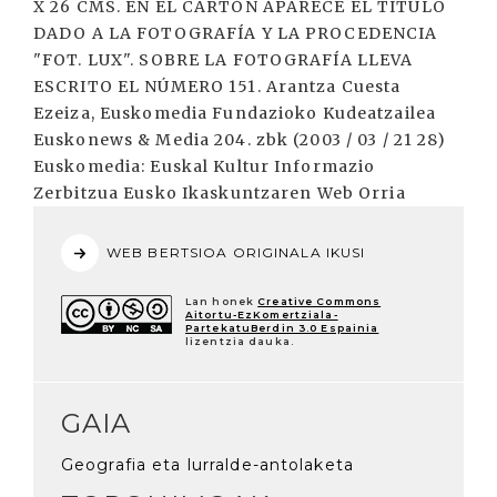
X 26 CMS. EN EL CARTÓN APARECE EL TÍTULO
DADO A LA FOTOGRAFÍA Y LA PROCEDENCIA
"FOT. LUX". SOBRE LA FOTOGRAFÍA LLEVA
ESCRITO EL NÚMERO 151. Arantza Cuesta
Ezeiza, Euskomedia Fundazioko Kudeatzailea
Euskonews & Media 204. zbk (2003 / 03 / 21 28)
Euskomedia: Euskal Kultur Informazio
Zerbitzua Eusko Ikaskuntzaren Web Orria
WEB BERTSIOA ORIGINALA IKUSI
Lan honek
Creative Commons
Aitortu-EzKomertziala-
PartekatuBerdin 3.0 Espainia
lizentzia dauka.
GAIA
Geografia eta lurralde-antolaketa