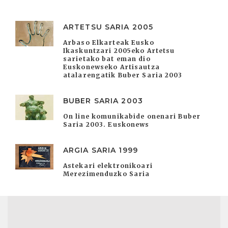
ARTETSU SARIA 2005
Arbaso Elkarteak Eusko
Ikaskuntzari 2005eko Artetsu
sarietako bat eman dio
Euskonewseko Artisautza
atalarengatik Buber Saria 2003
BUBER SARIA 2003
On line komunikabide onenari Buber
Saria 2003. Euskonews
ARGIA SARIA 1999
Astekari elektronikoari
Merezimenduzko Saria