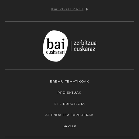
IDATZI GAITZAZU
EREMU TEMATIKOAK
PROIEKTUAK
EI LIBURUTEGIA
AGENDA ETA JARDUERAK
SARIAK