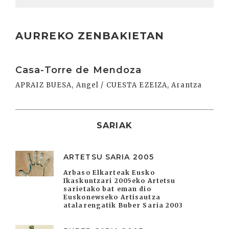
AURREKO ZENBAKIETAN
Irakurri
Casa-Torre de Mendoza
APRAIZ BUESA, Angel / CUESTA EZEIZA, Arantza
SARIAK
ARTETSU SARIA 2005
Arbaso Elkarteak Eusko
Ikaskuntzari 2005eko Artetsu
sarietako bat eman dio
Euskonewseko Artisautza
atalarengatik Buber Saria 2003