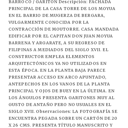
BARROCO / GARITÓN Descripción: FACHADA
PRINCIPAL DE LA CASA TORRE DE LOS MOYUA
EN EL BARRIO DE MUGERZA DE BERGARA,
VULGARMENTE CONOCIDA POR LA
CONTRACCIÓN DE MOUTORRE. CASA MANDADA
EDIFICAR POR EL CAPITAN DON JUAN MOYUA
BARRENA Y ARGARATE, A SU REGRESO DE
FILIPINAS A MEDIADOS DEL SIGLO XVII. EL
CONSTRUCTOR EMPLEA ELEMENTOS
ARQUITECTÓNICOS YA NO UTILIZADOS EN
ESTA ÉPOCA. EN LA PLANTA BAJA PARECE
PRESENTAR ACCESO EN ARCO APUNTADO,
ANTEPECHOS EN LOS VANOS DE LA PLANTA
PRINCIPAL Y OJOS DE BUEY EN LA ÚLTIMA. EN
LOS ÁNGULOS PRESENTA GARITONES MUY AL
GUSTO DE ANTAÑO PERO NO USUALES EN EL
SIGLO XVII. Observaciones: LA FOTOGRAFÍA SE
ENCUENTRA PEGADA SOBRE UN CARTÓN DE 20
X 26 CMS. PRESENTA TÍTULO MANUSCRITO Y