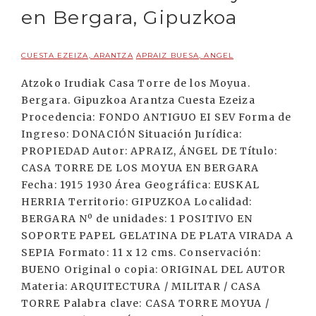
en Bergara, Gipuzkoa
CUESTA EZEIZA, ARANTZA
APRAIZ BUESA, ANGEL
Atzoko Irudiak Casa Torre de los Moyua.
Bergara. Gipuzkoa Arantza Cuesta Ezeiza
Procedencia: FONDO ANTIGUO EI SEV Forma de
Ingreso: DONACIÓN Situación Jurídica:
PROPIEDAD Autor: APRAIZ, ÁNGEL DE Título:
CASA TORRE DE LOS MOYUA EN BERGARA
Fecha: 1915 1930 Área Geográfica: EUSKAL
HERRIA Territorio: GIPUZKOA Localidad:
BERGARA Nº de unidades: 1 POSITIVO EN
SOPORTE PAPEL GELATINA DE PLATA VIRADA A
SEPIA Formato: 11 x 12 cms. Conservación:
BUENO Original o copia: ORIGINAL DEL AUTOR
Materia: ARQUITECTURA / MILITAR / CASA
TORRE Palabra clave: CASA TORRE MOYUA /