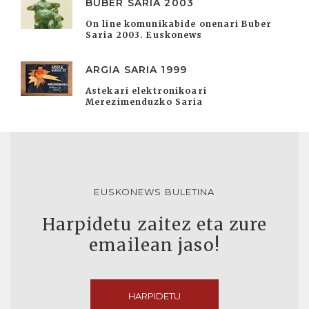
BUBER SARIA 2003
On line komunikabide onenari Buber
Saria 2003. Euskonews
ARGIA SARIA 1999
Astekari elektronikoari
Merezimenduzko Saria
EUSKONEWS BULETINA
Harpidetu zaitez eta zure
emailean jaso!
HARPIDETU