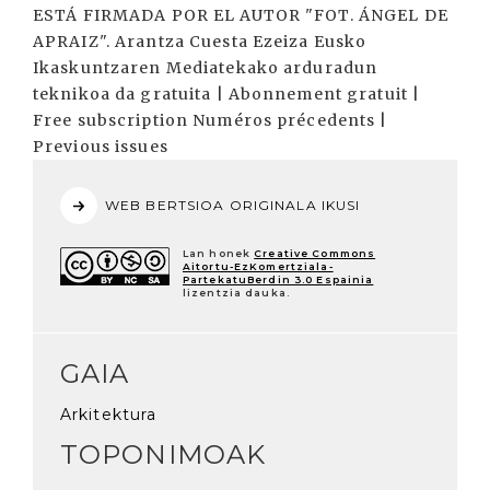
ESTÁ FIRMADA POR EL AUTOR "FOT. ÁNGEL DE
APRAIZ". Arantza Cuesta Ezeiza Eusko
Ikaskuntzaren Mediatekako arduradun
teknikoa da gratuita | Abonnement gratuit |
Free subscription Numéros précedents |
Previous issues
WEB BERTSIOA ORIGINALA IKUSI
Lan honek
Creative Commons
Aitortu-EzKomertziala-
PartekatuBerdin 3.0 Espainia
lizentzia dauka.
GAIA
Arkitektura
TOPONIMOAK