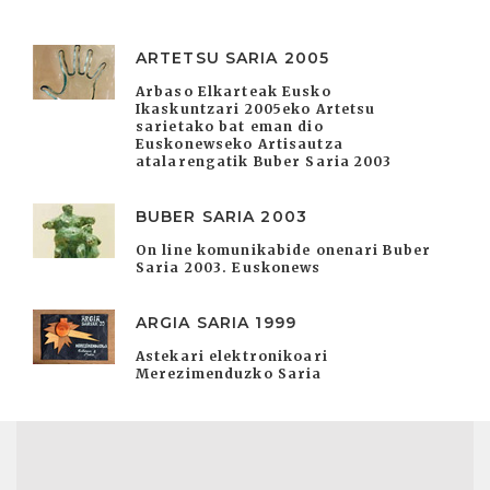
ARTETSU SARIA 2005
Arbaso Elkarteak Eusko
Ikaskuntzari 2005eko Artetsu
sarietako bat eman dio
Euskonewseko Artisautza
atalarengatik Buber Saria 2003
BUBER SARIA 2003
On line komunikabide onenari Buber
Saria 2003. Euskonews
ARGIA SARIA 1999
Astekari elektronikoari
Merezimenduzko Saria