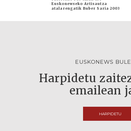
Euskonewseko Artisautza
atalarengatik Buber Saria 2003
EUSKONEWS BULE
Harpidetu zaitez
emailean j
HARPIDETU