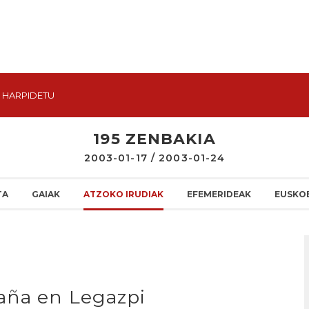
HARPIDETU
195 ZENBAKIA
2003-01-17 / 2003-01-24
TA
GAIAK
ATZOKO IRUDIAK
EFEMERIDEAK
EUSKO
aña en Legazpi