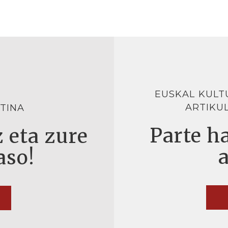
EUSKAL KULT
ARTIKU
TINA
Parte ha
 eta zure
aso!