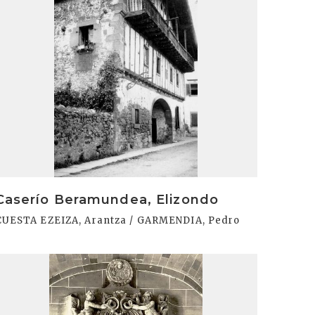
Caserío Beramundea, Elizondo
CUESTA EZEIZA, Arantza / GARMENDIA, Pedro
rakurri