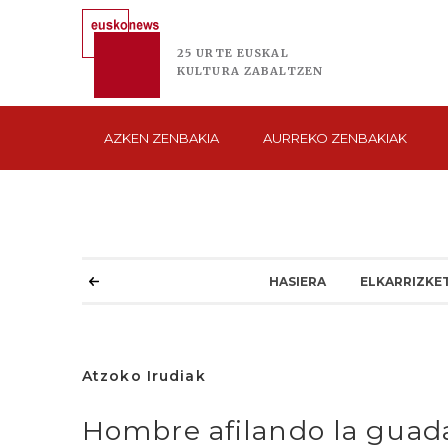
25 URTE
EUSKAL
KULTURA
ZABALTZEN
AZKEN
ZENBAKIA
AURREKO
ZENBAKIAK
HASIERA
ELKARRIZKE
Atzoko Irudiak
Hombre afilando la guad