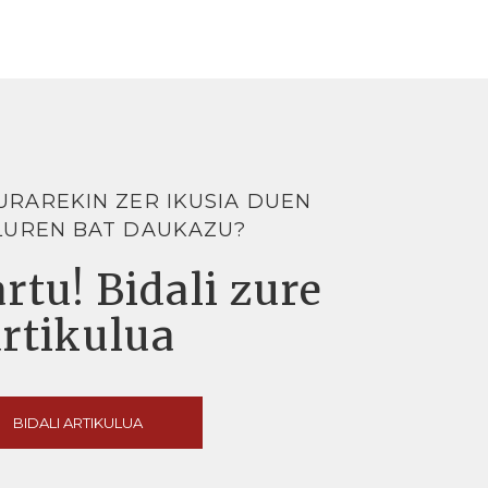
URAREKIN ZER IKUSIA DUEN
LUREN BAT DAUKAZU?
rtu! Bidali zure
artikulua
BIDALI ARTIKULUA