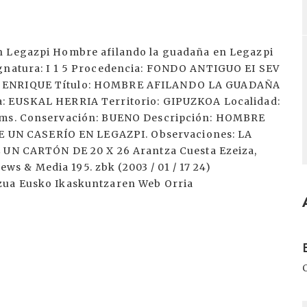
n Legazpi Hombre afilando la guadaña en Legazpi
ignatura: I 1 5 Procedencia: FONDO ANTIGUO EI SEV
A, ENRIQUE Título: HOMBRE AFILANDO LA GUADAÑA
a: EUSKAL HERRIA Territorio: GIPUZKOA Localidad:
 cms. Conservación: BUENO Descripción: HOMBRE
UN CASERÍO EN LEGAZPI. Observaciones: LA
 CARTÓN DE 20 X 26 Arantza Cuesta Ezeiza,
 & Media 195. zbk (2003 / 01 / 17 24)
tzua Eusko Ikaskuntzaren Web Orria
I