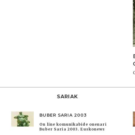
SARIAK
BUBER SARIA 2003
On line komunikabide onenari
Buber Saria 2003. Euskonews