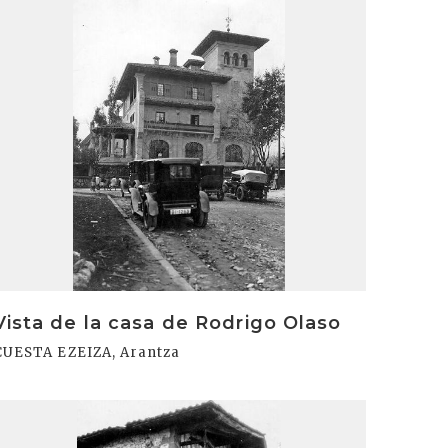
rakurri
Vista de la casa de Rodrigo Olaso
CUESTA EZEIZA, Arantza
rakurri