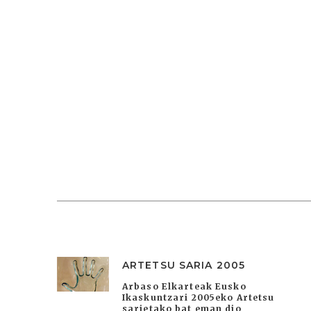
ARTETSU SARIA 2005
Arbaso Elkarteak Eusko
Ikaskuntzari 2005eko Artetsu
sarietako bat eman dio