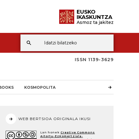
EUSKO
IKASKUNTZA
Asmoz ta jakitez
ISSN 1139-3629
BOOKS
KOSMOPOLITA
WEB BERTSIOA ORIGINALA IKUSI
Lan honek
Creative Commons
Aitortu-EzKomertziala-