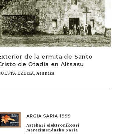
Exterior de la ermita de Santo
Cristo de Otadia en Altsasu
CUESTA EZEIZA, Arantza
ARGIA SARIA 1999
Astekari elektronikoari
Merezimenduzko Saria