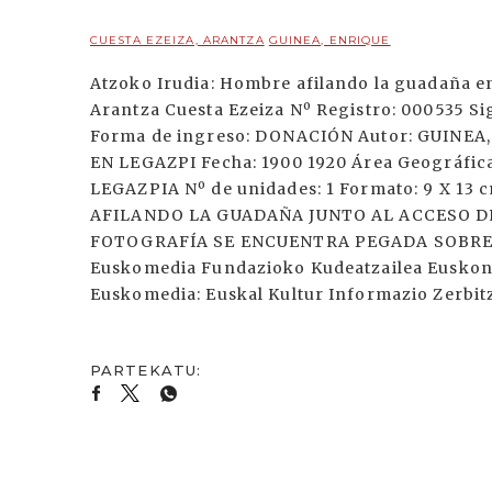
CUESTA EZEIZA, ARANTZA
GUINEA, ENRIQUE
Atzoko Irudia: Hombre afilando la guadaña e
Arantza Cuesta Ezeiza Nº Registro: 000535 S
Forma de ingreso: DONACIÓN Autor: GUINE
EN LEGAZPI Fecha: 1900 1920 Área Geográfic
LEGAZPIA Nº de unidades: 1 Formato: 9 X 13
AFILANDO LA GUADAÑA JUNTO AL ACCESO DE 
FOTOGRAFÍA SE ENCUENTRA PEGADA SOBRE UN
Euskomedia Fundazioko Kudeatzailea Euskonews
Euskomedia: Euskal Kultur Informazio Zerbi