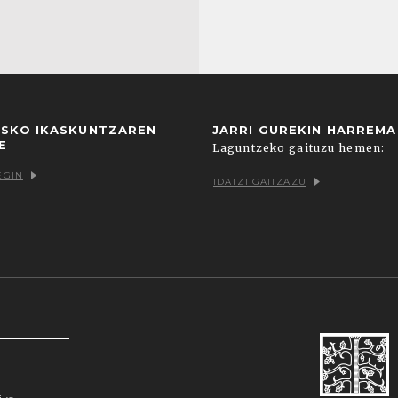
USKO IKASKUNTZAREN
JARRI GUREKIN HARREM
E
Laguntzeko gaituzu hemen:
EGIN
IDATZI GAITZAZU
k zein hirugarrenenak. Hautatu nabigatzeko nahiago
uzu, egin klik "konfigurazioa" aukeran. "Onartzen d