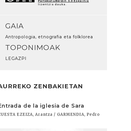
PartekatuBerdin 3.0 Espainia
lizentzia dauka.
GAIA
Antropologia, etnografia eta folklorea
TOPONIMOAK
LEGAZPI
AURREKO ZENBAKIETAN
rakurri
Entrada de la iglesia de Sara
CUESTA EZEIZA, Arantza / GARMENDIA, Pedro