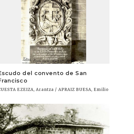
Escudo del convento de San
Francisco
CUESTA EZEIZA, Arantza / APRAIZ BUESA, Emilio
rakurri