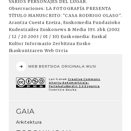
VARIOS PERSONAJES DEL LUGAR.
Observaciones: LA FOTOGRAFÍA PRESENTA
TÍTULO MANUSCRITO: "CASA RODRIGO OLASO".
Arantza Cuesta Ezeiza, Euskomedia Fundazioko
Kudeatzailea Euskonews & Media 193. zbk (2002
/ 12 / 20 2003 / 01 / 10) Euskomedia: Euskal
Kultur Informazio Zerbitzua Eusko
Ikaskuntzaren Web Orria
WEB BERTSIOA ORIGINALA IKUSI
Lan honek
Creative Commons
Aitortu-EzKomertziala-
PartekatuBerdin 3.0 Espainia
lizentzia dauka.
GAIA
Arkitektura