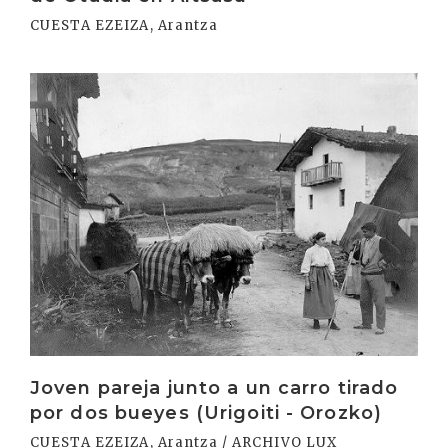
CUESTA EZEIZA, Arantza
Irakurri
Joven pareja junto a un carro tirado
por dos bueyes (Urigoiti - Orozko)
CUESTA EZEIZA, Arantza / ARCHIVO LUX