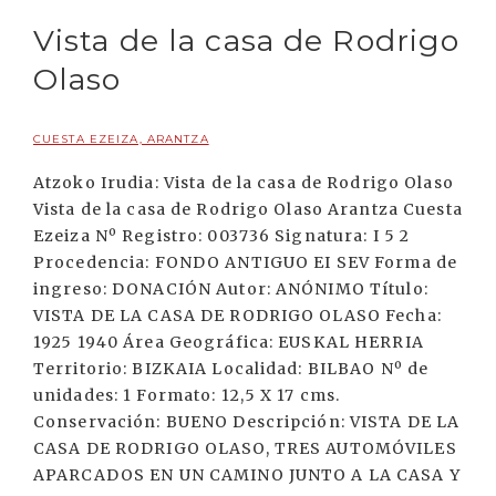
Vista de la casa de Rodrigo
Olaso
CUESTA EZEIZA, ARANTZA
Atzoko Irudia: Vista de la casa de Rodrigo Olaso
Vista de la casa de Rodrigo Olaso Arantza Cuesta
Ezeiza Nº Registro: 003736 Signatura: I 5 2
Procedencia: FONDO ANTIGUO EI SEV Forma de
ingreso: DONACIÓN Autor: ANÓNIMO Título:
VISTA DE LA CASA DE RODRIGO OLASO Fecha:
1925 1940 Área Geográfica: EUSKAL HERRIA
Territorio: BIZKAIA Localidad: BILBAO Nº de
unidades: 1 Formato: 12,5 X 17 cms.
Conservación: BUENO Descripción: VISTA DE LA
CASA DE RODRIGO OLASO, TRES AUTOMÓVILES
APARCADOS EN UN CAMINO JUNTO A LA CASA Y