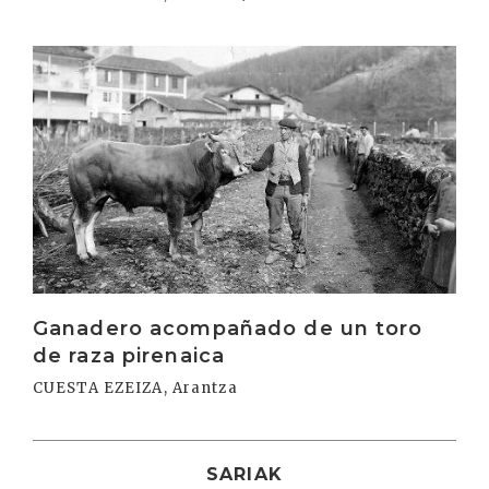
Irakurri
Ganadero acompañado de un toro
de raza pirenaica
CUESTA EZEIZA, Arantza
SARIAK