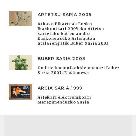
ARTETSU SARIA 2005
Arbaso Elkarteak Eusko
Ikaskuntzari 2005eko Artetsu
sarietako bat eman dio
Euskonewseko Artisautza
atalarengatik Buber Saria 2003
BUBER SARIA 2003
On line komunikabide onenari Buber
Saria 2003. Euskonews
ARGIA SARIA 1999
Astekari elektronikoari
Merezimenduzko Saria