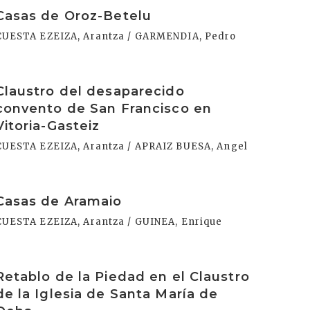
rakurri
Casas de Oroz-Betelu
CUESTA EZEIZA, Arantza / GARMENDIA, Pedro
rakurri
Claustro del desaparecido
convento de San Francisco en
Vitoria-Gasteiz
CUESTA EZEIZA, Arantza / APRAIZ BUESA, Angel
rakurri
Casas de Aramaio
CUESTA EZEIZA, Arantza / GUINEA, Enrique
rakurri
Retablo de la Piedad en el Claustro
de la Iglesia de Santa María de