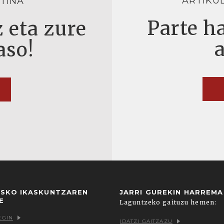
ARTIKU
TINA
Parte ha
 eta zure
aso!
USKO IKASKUNTZAREN
JARRI GUREKIN HARREM
E
Laguntzeko gaituzu hemen:
EGIN
IDATZI GAITZAZU