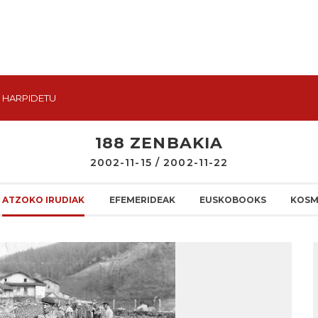
HARPIDETU
188 ZENBAKIA
2002-11-15 / 2002-11-22
ATZOKO IRUDIAK
EFEMERIDEAK
EUSKOBOOKS
KOSM