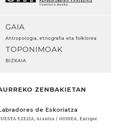
PartekatuBerdin 3.0 Espainia
lizentzia dauka.
GAIA
Antropologia, etnografia eta folklorea
TOPONIMOAK
BIZKAIA
AURREKO ZENBAKIETAN
rakurri
Labradores de Eskoriatza
CUESTA EZEIZA, Arantza / GUINEA, Enrique