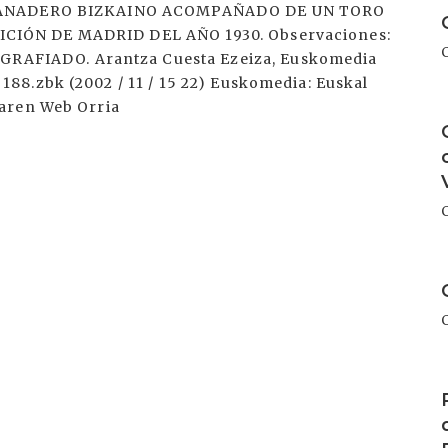
I
: GANADERO BIZKAINO ACOMPAÑADO DE UN TORO
CIÓN DE MADRID DEL AÑO 1930. Observaciones:
AFIADO. Arantza Cuesta Ezeiza, Euskomedia
88.zbk (2002 / 11 / 15 22) Euskomedia: Euskal
zaren Web Orria
I
I
I