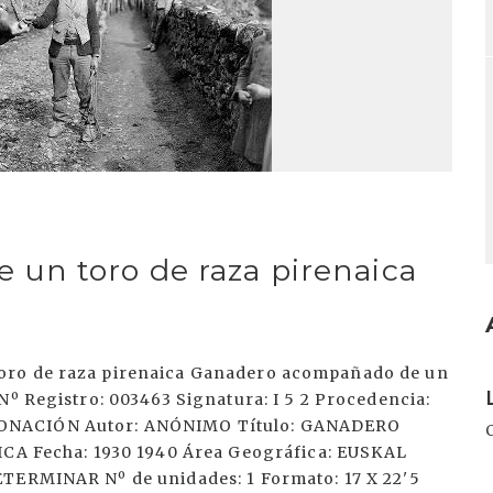
un toro de raza pirenaica
oro de raza pirenaica Ganadero acompañado de un
I
Nº Registro: 003463 Signatura: I 5 2 Procedencia:
DONACIÓN Autor: ANÓNIMO Título: GANADERO
 Fecha: 1930 1940 Área Geográfica: EUSKAL
ETERMINAR Nº de unidades: 1 Formato: 17 X 22'5