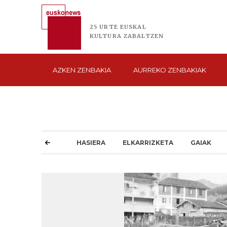
25 URTE
EUSKAL
KULTURA
ZABALTZEN
AZKEN
ZENBAKIA
AURREKO
ZENBAKIAK
HASIERA
ELKARRIZKETA
GAIAK