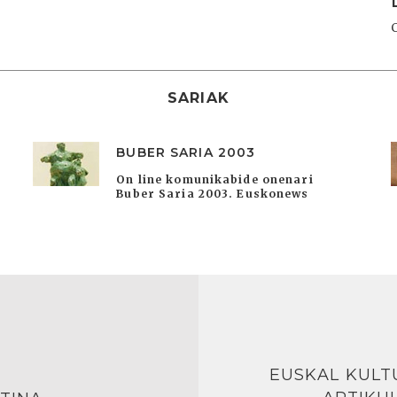
SARIAK
BUBER SARIA 2003
On line komunikabide onenari
Buber Saria 2003. Euskonews
EUSKAL KULT