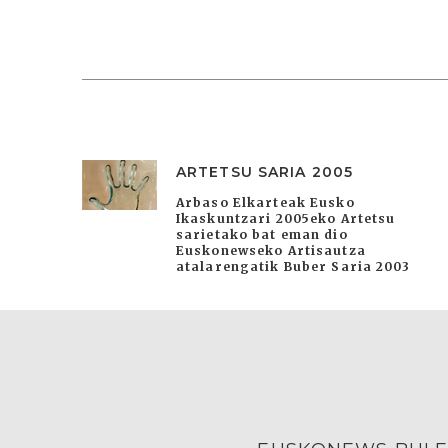
ARTETSU SARIA 2005
Arbaso Elkarteak Eusko
Ikaskuntzari 2005eko Artetsu
sarietako bat eman dio
Euskonewseko Artisautza
atalarengatik Buber Saria 2003