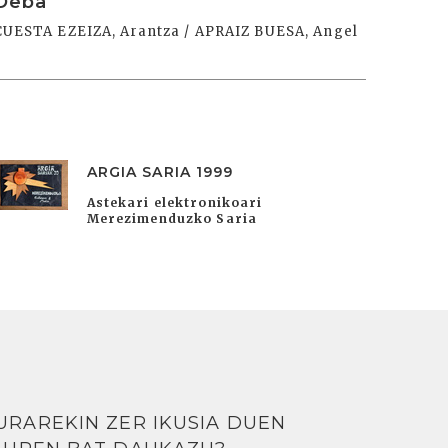
Deba
CUESTA EZEIZA, Arantza / APRAIZ BUESA, Angel
ARGIA SARIA 1999
Astekari elektronikoari
Merezimenduzko Saria
URAREKIN ZER IKUSIA DUEN