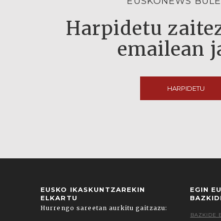
EUSKONEWS BULE
Harpidetu zaitez
emailean j
HARPIDETU
EUSKO IKASKUNTZAREKIN
EGIN E
ELKARTU
BAZKID
Hurrengo sareetan aurkitu gaitzazu:
BAZKIDE 