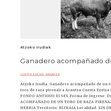
Atzoko Irudiak
Ganadero acompañado de 
CUESTA EZEIZA, ARANTZA
Atzoko Irudia: Ganadero acompañado de un t
toro de raza pirenaica Arantza Cuesta Ezeiza 
FONDO ANTIGUO EI SEV Forma de ingreso: 
ACOMPAÑADO DE UN TORO DE RAZA PIRENAICA
HERRIA Territorio: BIZKAIA Localidad: SIN D