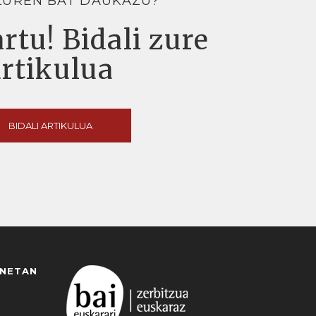
LUREN BAT DAUKAZU?
rtu! Bidali zure
artikulua
BIDALI ARTIKULUA
ANETAN