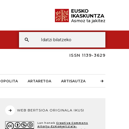
EUSKO
IKASKUNTZA
Asmoz ta jakitez
ISSN 1139-3629
OPOLITA
ARTARETOA
ARTISAUTZA
WEB BERTSIOA ORIGINALA IKUSI
Lan honek
Creative Commons
Aitortu-EzKomertziala-