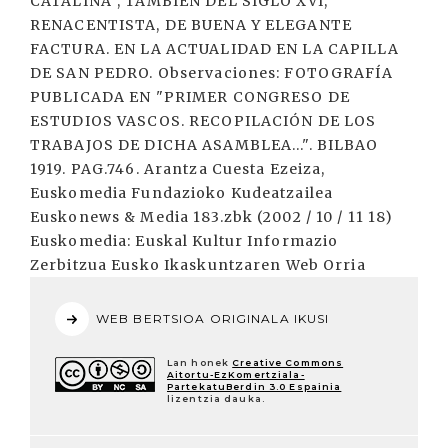
CATALINA", TAMBIÉN DEL SIGLO XVI,
RENACENTISTA, DE BUENA Y ELEGANTE
FACTURA. EN LA ACTUALIDAD EN LA CAPILLA
DE SAN PEDRO. Observaciones: FOTOGRAFÍA
PUBLICADA EN "PRIMER CONGRESO DE
ESTUDIOS VASCOS. RECOPILACIÓN DE LOS
TRABAJOS DE DICHA ASAMBLEA...". BILBAO
1919. PAG.746. Arantza Cuesta Ezeiza,
Euskomedia Fundazioko Kudeatzailea
Euskonews & Media 183.zbk (2002 / 10 / 11 18)
Euskomedia: Euskal Kultur Informazio
Zerbitzua Eusko Ikaskuntzaren Web Orria
WEB BERTSIOA ORIGINALA IKUSI
Lan honek
Creative Commons
Aitortu-EzKomertziala-
PartekatuBerdin 3.0 Espainia
lizentzia dauka.