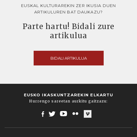
EUSKAL KULTURAREKIN ZER IKUSIA DUEN
ARTIKULUREN BAT DAUKAZU?
Parte hartu! Bidali zure
artikulua
BIDALI ARTIKULUA
EUSKO IKASKUNTZAREKIN ELKARTU
Hurrengo sareetan aurkitu gaitzazu:
Facebook
Twitter
Youtube
Flickr
Vimeo