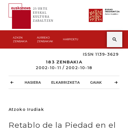
25 URTE
EUSKO
IKASKUNTZA
EUSKAL
Asmoz ta jakitez
KULTURA
ZABALTZEN
AZKEN
AURREKO
HARPIDETU
ZENBAKIA
ZENBAKIAK
ISSN 1139-3629
183 ZENBAKIA
2002-10-11 / 2002-10-18
HASIERA
ELKARRIZKETA
GAIAK
ATZOKO
Atzoko Irudiak
Retablo de la Piedad en el