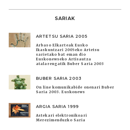
SARIAK
ARTETSU SARIA 2005
Arbaso Elkarteak Eusko
Ikaskuntzari 2005eko Artetsu
sarietako bat eman dio
Euskonewseko Artisautza
atalarengatik Buber Saria 2003
BUBER SARIA 2003
On line komunikabide onenari Buber
Saria 2003. Euskonews
ARGIA SARIA 1999
Astekari elektronikoari
Merezimenduzko Saria