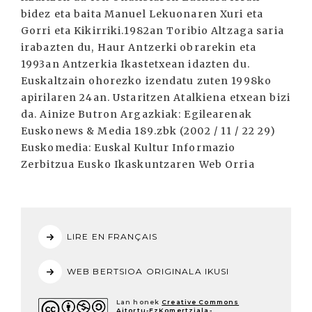
LIRE EN FRANÇAIS
WEB BERTSIOA ORIGINALA IKUSI
Lan honek
Creative Commons
Aitortu-EzKomertziala-