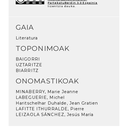
PartekatuBerdin 3.0 Espainia
lizentzia dauka.
GAIA
Literatura
TOPONIMOAK
BAIGORRI
UZTARITZE
BIARRITZ
ONOMASTIKOAK
MINABERRY, Marie Jeanne
LABEGUERIE, Michel
Haritschelhar Duhalde, Jean Gratien
LAFITTE ITHURRALDE, Pierre
LEIZAOLA SÁNCHEZ, Jesús María