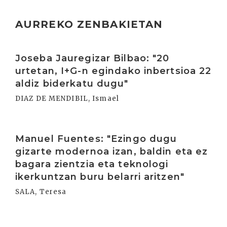
AURREKO ZENBAKIETAN
Irakurri
Joseba Jauregizar Bilbao: "20
urtetan, I+G-n egindako inbertsioa 22
aldiz biderkatu dugu"
DIAZ DE MENDIBIL, Ismael
Irakurri
Manuel Fuentes: "Ezingo dugu
gizarte modernoa izan, baldin eta ez
bagara zientzia eta teknologi
ikerkuntzan buru belarri aritzen"
SALA, Teresa
Irakurri