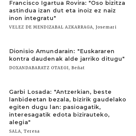
Francisco Igartua Rovira: "Oso bizitza
astindua izan dut eta inoiz ez naiz
inon integratu"
VELEZ DE MENDIZABAL AZKARRAGA, Josemari
Irakurri
Dionisio Amundarain: "Euskararen
kontra daudenak alde jarriko ditugu"
DOXANDABARATZ OTAEGI, Beñat
Irakurri
Garbi Losada: "Antzerkian, beste
lanbideetan bezala, bizirik gaudelako
egiten dugu lan: pasioagatik,
interesagatik edota bizirauteko,
alegia"
SALA, Teresa