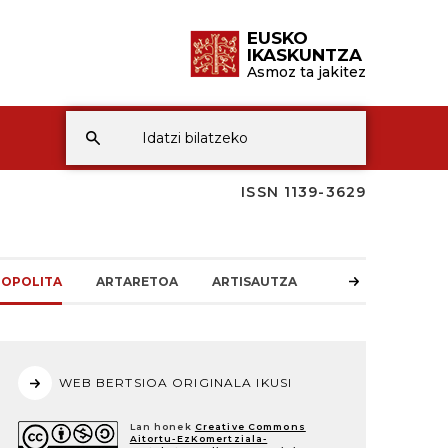
EUSKO
IKASKUNTZA
Asmoz ta jakitez
ISSN 1139-3629
OPOLITA
ARTARETOA
ARTISAUTZA
WEB BERTSIOA ORIGINALA IKUSI
Lan honek
Creative Commons
Aitortu-EzKomertziala-