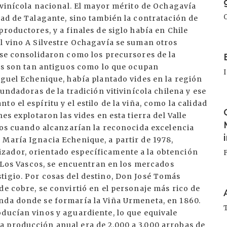
tivinícola nacional. El mayor mérito de Ochagavía
dad de Talagante, sino también la contratación de
roductores, y a finales de siglo había en Chile
el vino A Silvestre Ochagavía se suman otros
I
 se consolidaron como los precursores de la
dos son tan antiguos como lo que ocupan
iguel Echenique, había plantado vides en la región
fundadoras de la tradición vitivinícola chilena y ese
I
o el espíritu y el estilo de la viña, como la calidad
es explotaron las vides en esta tierra del Valle
rios cuando alcanzarían la reconocida excelencia
 María Ignacia Echenique, a partir de 1978,
zador, orientado específicamente a la obtención
ña Los Vascos, se encuentran en los mercados
tigio. Por cosas del destino, Don José Tomás
I
de cobre, se convirtió en el personaje más rico de
nda donde se formaría la Viña Urmeneta, en 1860.
oducían vinos y aguardiente, lo que equivale
 producción anual era de 2.000 a 3.000 arrobas de