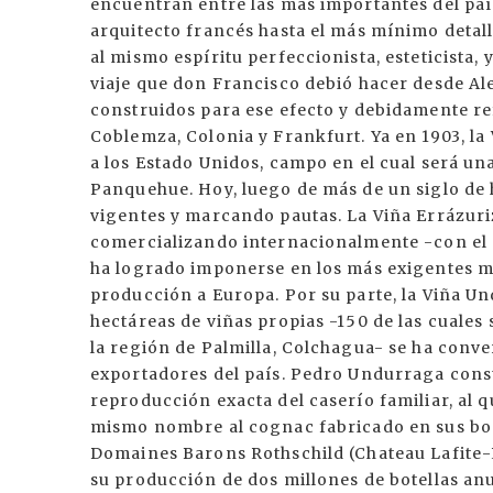
encuentran entre las más importantes del país
arquitecto francés hasta el más mínimo detal
al mismo espíritu perfeccionista, esteticista,
viaje que don Francisco debió hacer desde A
construidos para ese efecto y debidamente re
Coblemza, Colonia y Frankfurt. Ya en 1903, l
a los Estado Unidos, campo en el cual será una
Panquehue. Hoy, luego de más de un siglo de 
vigentes y marcando pautas. La Viña Errázuriz
comercializando internacionalmente -con el ap
ha logrado imponerse en los más exigentes 
producción a Europa. Por su parte, la Viña U
hectáreas de viñas propias -150 de las cuales
la región de Palmilla, Colchagua- se ha conve
exportadores del país. Pedro Undurraga cons
reproducción exacta del caserío familiar, al q
mismo nombre al cognac fabricado en sus bod
Domaines Barons Rothschild (Chateau Lafite-Ro
su producción de dos millones de botellas an