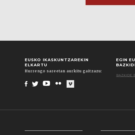
EUSKO IKASKUNTZAREKIN
EGIN E
ELKARTU
BAZKID
Hurrengo sareetan aurkitu gaitzazu:
BAZKIDE 
Facebook
Twitter
Youtube
Flickr
Vimeo