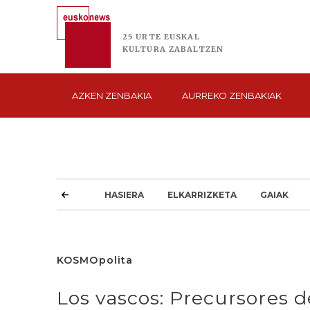
25 URTE
EUSKAL
KULTURA
ZABALTZEN
AZKEN
ZENBAKIA
AURREKO
ZENBAKIAK
HASIERA
ELKARRIZKETA
GAIAK
KOSMOpolita
Los vascos: Precursores de