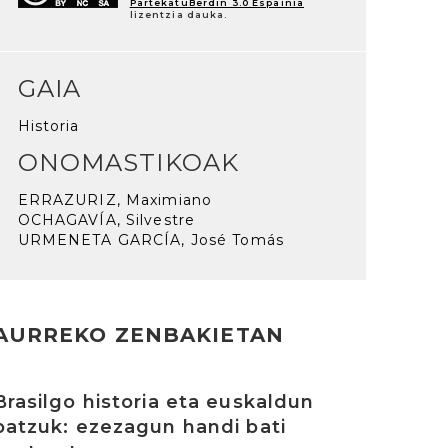
PartekatuBerdin 3.0 Espainia
lizentzia dauka.
GAIA
Historia
ONOMASTIKOAK
ERRAZURIZ, Maximiano
OCHAGAVÍA, Silvestre
URMENETA GARCÍA, José Tomás
AURREKO ZENBAKIETAN
rakurri
Brasilgo historia eta euskaldun
batzuk: ezezagun handi bati