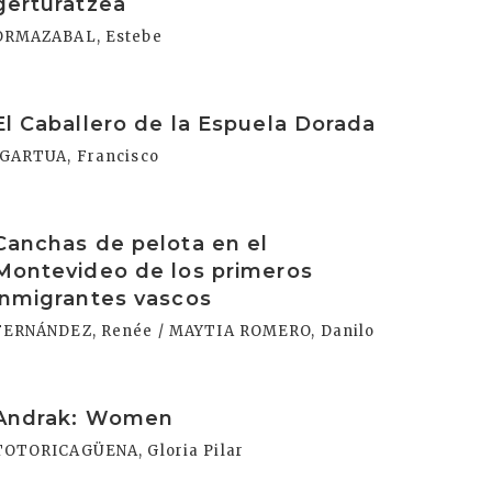
gerturatzea
ORMAZABAL, Estebe
rakurri
El Caballero de la Espuela Dorada
IGARTUA, Francisco
rakurri
Canchas de pelota en el
Montevideo de los primeros
inmigrantes vascos
FERNÁNDEZ, Renée / MAYTIA ROMERO, Danilo
rakurri
Andrak: Women
TOTORICAGÜENA, Gloria Pilar