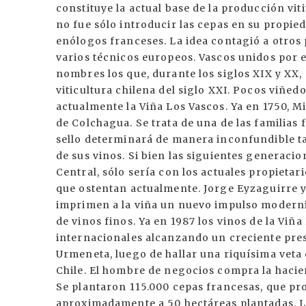
constituye la actual base de la producción vi
no fue sólo introducir las cepas en su propie
enólogos franceses. La idea contagió a otros p
varios técnicos europeos. Vascos unidos por 
nombres los que, durante los siglos XIX y XX,
viticultura chilena del siglo XXI. Pocos viñe
actualmente la Viña Los Vascos. Ya en 1750, M
de Colchagua. Se trata de una de las familias 
sello determinará de manera inconfundible tant
de sus vinos. Si bien las siguientes generacion
Central, sólo sería con los actuales propieta
que ostentan actualmente. Jorge Eyzaguirre y
imprimen a la viña un nuevo impulso moderni
de vinos finos. Ya en 1987 los vinos de la Vi
internacionales alcanzando un creciente pres
Urmeneta, luego de hallar una riquísima veta 
Chile. El hombre de negocios compra la hacie
Se plantaron 115.000 cepas francesas, que pr
aproximadamente a 50 hectáreas plantadas. La