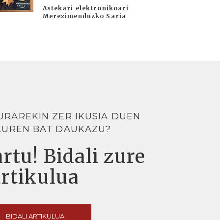
Astekari elektronikoari
Merezimenduzko Saria
URAREKIN ZER IKUSIA DUEN
LUREN BAT DAUKAZU?
rtu! Bidali zure
artikulua
BIDALI ARTIKULUA