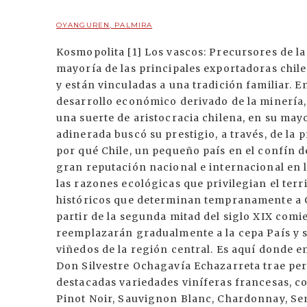
OYANGUREN, PALMIRA
Kosmopolita [1] Los vascos: Precursores de la
mayoría de las principales exportadoras chile
y están vinculadas a una tradición familiar.
desarrollo económico derivado de la minería,
una suerte de aristocracia chilena, en su mayo
adinerada buscó su prestigio, a través, de la 
por qué Chile, un pequeño país en el confín d
gran reputación nacional e internacional en 
las razones ecológicas que privilegian el terr
históricos que determinan tempranamente a Ch
partir de la segunda mitad del siglo XIX comie
reemplazarán gradualmente a la cepa País y s
viñedos de la región central. Es aquí donde em
Don Silvestre Ochagavía Echazarreta trae per
destacadas variedades viníferas francesas, c
Pinot Noir, Sauvignon Blanc, Chardonnay, Sem