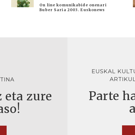
On line komunikabide onenari
Buber Saria 2003. Euskonews
EUSKAL KULT
ARTIKU
TINA
Parte ha
 eta zure
aso!