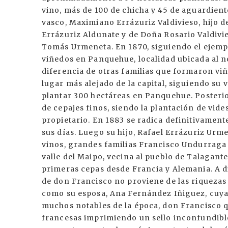
vino, más de 100 de chicha y 45 de aguardient
vasco, Maximiano Errázuriz Valdivieso, hijo d
Errázuriz Aldunate y de Doña Rosario Valdivie
Tomás Urmeneta. En 1870, siguiendo el ejemplo
viñedos en Panquehue, localidad ubicada al no
diferencia de otras familias que formaron viñ
lugar más alejado de la capital, siguiendo s
plantar 300 hectáreas en Panquehue. Posterio
de cepajes finos, siendo la plantación de vi
propietario. En 1883 se radica definitivamente
sus días. Luego su hijo, Rafael Errázuriz Urme
vinos, grandes familias Francisco Undurraga V
valle del Maipo, vecina al pueblo de Talagante
primeras cepas desde Francia y Alemania. A di
de don Francisco no proviene de las riquezas de
como su esposa, Ana Fernández Iñiguez, cuya 
muchos notables de la época, don Francisco q
francesas imprimiendo un sello inconfundible 