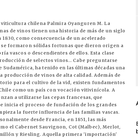
 viticultura chilena Palmira Oyanguren M. La
nas de vinos tienen una historia de más de un siglo
 En 1830, como consecuencia de un acelerado
 se formaron sólidas fortunas que dieron origen a
ría vascos o descendientes de ellos. Esta clase
producción de selectos vinos... Cabe preguntarse
e Sudamérica, ha tenido en las últimas décadas una
la producción de vinos de alta calidad. Además de
itorio para el cultivo de la vid, existen fundamentos
ile como un país con vocación vitivinícola. A
nzan a utilizarse las cepas francesas, que
e inicia el proceso de fundación de los grandes
pieza la fuerte influencia de las familias vascas.
I
sonalmente desde Francia, en 1851, las más
omo el Cabernet Sauvignon, Cot (Malbec), Merlot,
illón y Riesling. Aquella primera 'importación'