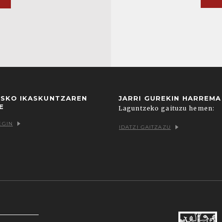
USKO IKASKUNTZAREN
JARRI GUREKIN HARREM
E
Laguntzeko gaituzu hemen:
EGIN
IDATZI GAITZAZU