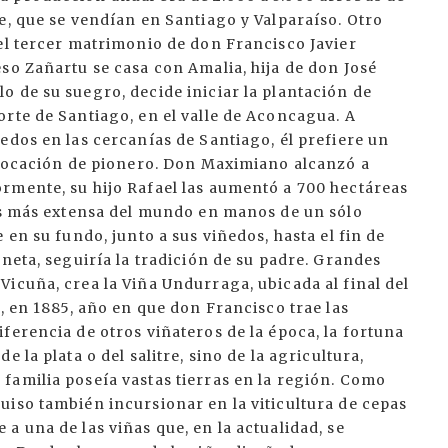
e, que se vendían en Santiago y Valparaíso. Otro
el tercer matrimonio de don Francisco Javier
so Zañartu se casa con Amalia, hija de don José
 de su suegro, decide iniciar la plantación de
rte de Santiago, en el valle de Aconcagua. A
edos en las cercanías de Santiago, él prefiere un
u vocación de pionero. Don Maximiano alcanzó a
rmente, su hijo Rafael las aumentó a 700 hectáreas
des más extensa del mundo en manos de un sólo
 en su fundo, junto a sus viñedos, hasta el fin de
neta, seguiría la tradición de su padre. Grandes
icuña, crea la Viña Undurraga, ubicada al final del
, en 1885, año en que don Francisco trae las
ferencia de otros viñateros de la época, la fortuna
 la plata o del salitre, sino de la agricultura,
familia poseía vastas tierras en la región. Como
uiso también incursionar en la viticultura de cepas
a una de las viñas que, en la actualidad, se