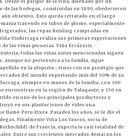
. Desde el parque de la viña, diseñado por un
le de las bodegas, construidas en 1890, obedecieron
 y aún obsesivo. Esto queda retratado en el largo
lemania trayendo en tubos de plomo, especialmente
frigerados, las cepas Reisling compradas en
a Viña Undurraga realiza sus primeras exportaciones
 de las viñas pioneras. Viña Errázuriz -
historia, todas las viñas antes mencionadas siguen
, aunque no pertenezca a la familia, sigue
ellido en la etiqueta-, vinos con un prestigio que
mercados del mundo exportando más del 50% de su
ndurraga, siempre en manos de la familia, con 300
 se encuentran en la región de Talagante, y 150 en
rtido en uno de los principales productores y
truyó en sus plantaciones de vides una
ue llamó Peru Etxea. Pasados los años, se le dio el
egas. Finalmente Viña Los Vascos, socia de
thschild) de Francia, exporta la casi totalidad de
uales. Entre sus crecientes mercados destacan los