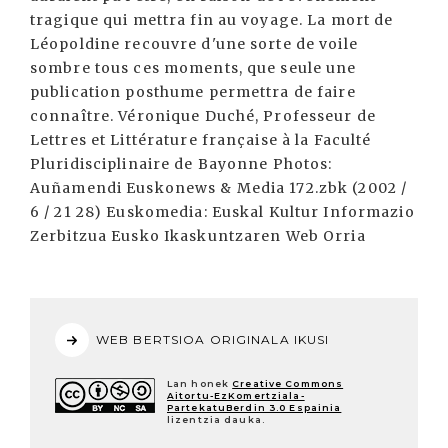
WEB BERTSIOA ORIGINALA IKUSI
Lan honek
Creative Commons
Aitortu-EzKomertziala-
PartekatuBerdin 3.0 Espainia
lizentzia dauka.