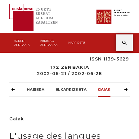
25 URTE
EUSKO
IKASKUNTZA
EUSKAL
Asmoz ta jakitez
KULTURA
ZABALTZEN
AZKEN
AURREKO
HARPIDETU
ZENBAKIA
ZENBAKIAK
ISSN 1139-3629
172 ZENBAKIA
2002-06-21 / 2002-06-28
HASIERA
ELKARRIZKETA
GAIAK
ATZOKO
Gaiak
L'usage des langues