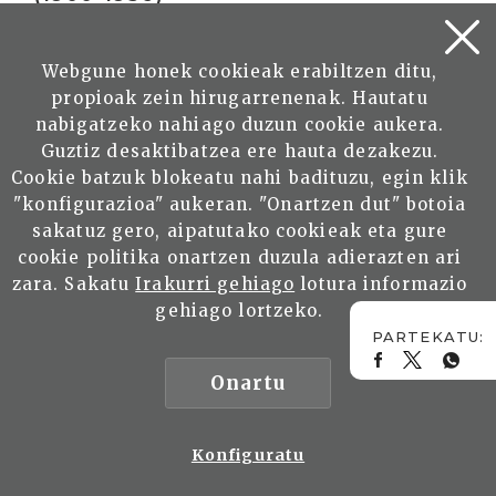
ARESTI ESTEBAN, Nerea
Webgune honek cookieak erabiltzen ditu,
Irakurri
propioak zein hirugarrenenak. Hautatu
Zuberoaren ekonomiaren bilakaera:
nabigatzeko nahiago duzun cookie aukera.
etorkizunerako erronkak eta egungo
Guztiz desaktibatzea ere hauta dezakezu.
egoera
Cookie batzuk blokeatu nahi badituzu, egin klik
"konfigurazioa" aukeran. "Onartzen dut" botoia
ETXEBEST, Mixel
sakatuz gero, aipatutako cookieak eta gure
cookie politika onartzen duzula adierazten ari
zara. Sakatu
Irakurri gehiago
lotura informazio
SARIAK
gehiago lortzeko.
ARTETSU SARIA 2005
Onartu
Arbaso Elkarteak Eusko
Ikaskuntzari 2005eko Artetsu
sarietako bat eman dio
Euskonewseko Artisautza
Konfiguratu
atalarengatik Buber Saria 2003