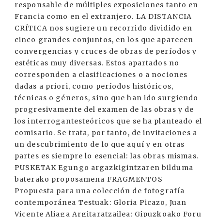
responsable de múltiples exposiciones tanto en
Francia como en el extranjero. LA DISTANCIA
CRÍTICA nos sugiere un recorrido dividido en
cinco grandes conjuntos, en los que aparecen
convergencias y cruces de obras de períodos y
estéticas muy diversas. Estos apartados no
corresponden a clasificaciones o a nociones
dadas a priori, como períodos históricos,
técnicas o géneros, sino que han ido surgiendo
progresivamente del examen de las obras y de
los interrogantesteóricos que se ha planteado el
comisario. Se trata, por tanto, de invitaciones a
un descubrimiento de lo que aquí y en otras
partes es siempre lo esencial: las obras mismas.
PUSKETAK Egungo argazkigintzaren bilduma
baterako proposamena FRAGMENTOS
Propuesta para una colección de fotografía
contemporánea Testuak: Gloria Picazo, Juan
Vicente Aliaga Argitaratzailea: Gipuzkoako Foru