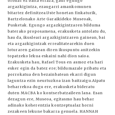
orohar ez baita erraza, gaur egungo
argazkigintza, ezaugarri amankomunen
bitartez definitzea.Uste honetan finkaturik,
Bartzelonako Arte Garaikideko Museoak,
Pusketak. Egungo argazkigintzaren bilduma
baterako proposamena, erakusketa antolatu du,
hau da, ikusleari argazkigintzaren gainean, bai
eta argazkigintzak errealitatearekin duen
loturaren gainean diren ikuspuntu anitzekin
topatzeko lekua eskaini nahi dion saioa.
Erakusketa hau, Rafael Tous en asmoz eta hari
esker egin da batez ere; bildumazale pribatu eta
porrokatua den bezainbatean ekarri digun
laguntza ezin neurtuzkoa izan baitzaigu.Aipatu
beharrekoa dugu ere, erakusketa bideratu
duten MACBA ko kontserbatzaileen lana. Esan
dezagun ere, Museoa, egitasmo hau behar
adinako koherentzia kontzeptualaz horni
zezakeen lekune bakarra genuela. HANNAH