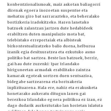
konbentzionalismoak, maiz askotan baliagorri
direnak egoera inozoetan suspentse eta
mehatxu giro bat sarrarazteko, eta beheralako
bortizkeria iradokitzeko. Haren lanetako
batzuek zalantzan jartzen dute hedabideek
erabiltzen duten manipulazio mota bat,
telebistako erreportaiak eta albisteak
birkontestualizatzeko balio duena, helburua
izanik egia desitxuratzea eta ezkutuko asmo
politiko bat sartzea. Beste lan batzuek, berriz,
gai hau dute zuzenki: Ipar Irlandako
hiriguneetan armadak erabilitako zaintza
kamarak egoteak sortzen duen sentsazioa,
bidegabe sartzearena eta bortxakeria
inplizituarena. Hala ere, nahiz eta erakusketa
honetarako aukeratu ditugun lanen gai
berezkoa Irlandako egoera politikoa ez izan, ez
dago dudarik aurkeztutako lan horietan islatuta