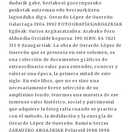
dudarik gabe, bertakooi gure inguruko
pusketak antzeman edo berraurkitzen
lagunduko digu. Gerardo López de Guereñu
Galarraga 1904 1992 FOTOGRAFÍAS/ARGAZKIAK
Egileak: Varios Argitaratzailea: Arabako Foru
Aldundia Orrialde kopurua: 190 ISBN: 84 7821
313 9 Ezaugarriak: La obra de Gerardo López de
Guereñu que se presenta en este volumen, es
una colección de documentos gráficos de
extraordinario valor para entender, conocer y
valorar una época, la primera mitad de este
siglo. En este libro, que no es sino una
necesariamente breve selección de su
amplísimo fondo, tenemos una muestra de ese
inmenso valor histórico, social y patrimonial
que adquiere la fotografía cuando se practica
con el método, la dedidación y la energía de
Gerardo López de Guereñu. Ramón Serras
ZARAUZKO ARGAZKIAK Polaroid 1988 1998