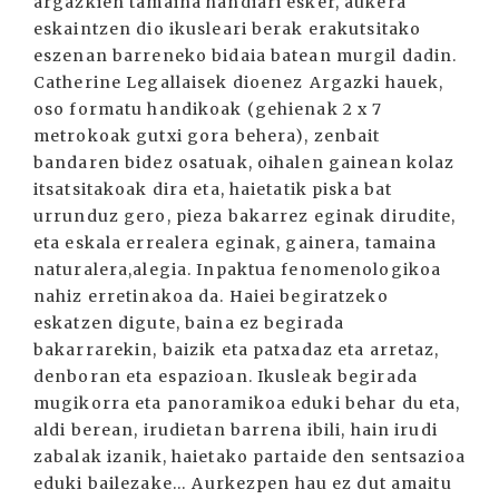
argazkien tamaina handiari esker, aukera
eskaintzen dio ikusleari berak erakutsitako
eszenan barreneko bidaia batean murgil dadin.
Catherine Legallaisek dioenez Argazki hauek,
oso formatu handikoak (gehienak 2 x 7
metrokoak gutxi gora behera), zenbait
bandaren bidez osatuak, oihalen gainean kolaz
itsatsitakoak dira eta, haietatik piska bat
urrunduz gero, pieza bakarrez eginak dirudite,
eta eskala errealera eginak, gainera, tamaina
naturalera,alegia. Inpaktua fenomenologikoa
nahiz erretinakoa da. Haiei begiratzeko
eskatzen digute, baina ez begirada
bakarrarekin, baizik eta patxadaz eta arretaz,
denboran eta espazioan. Ikusleak begirada
mugikorra eta panoramikoa eduki behar du eta,
aldi berean, irudietan barrena ibili, hain irudi
zabalak izanik, haietako partaide den sentsazioa
eduki bailezake... Aurkezpen hau ez dut amaitu