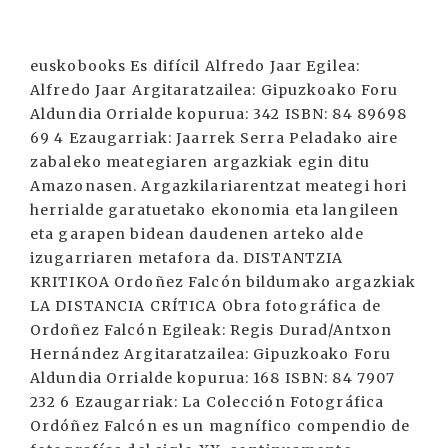
euskobooks Es difícil Alfredo Jaar Egilea:
Alfredo Jaar Argitaratzailea: Gipuzkoako Foru
Aldundia Orrialde kopurua: 342 ISBN: 84 89698
69 4 Ezaugarriak: Jaarrek Serra Peladako aire
zabaleko meategiaren argazkiak egin ditu
Amazonasen. Argazkilariarentzat meategi hori
herrialde garatuetako ekonomia eta langileen
eta garapen bidean daudenen arteko alde
izugarriaren metafora da. DISTANTZIA
KRITIKOA Ordoñez Falcón bildumako argazkiak
LA DISTANCIA CRÍTICA Obra fotográfica de
Ordoñez Falcón Egileak: Regis Durad/Antxon
Hernández Argitaratzailea: Gipuzkoako Foru
Aldundia Orrialde kopurua: 168 ISBN: 84 7907
232 6 Ezaugarriak: La Colección Fotográfica
Ordóñez Falcón es un magnífico compendio de