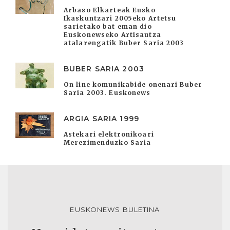
Arbaso Elkarteak Eusko
Ikaskuntzari 2005eko Artetsu
sarietako bat eman dio
Euskonewseko Artisautza
atalarengatik Buber Saria 2003
BUBER SARIA 2003
On line komunikabide onenari Buber
Saria 2003. Euskonews
ARGIA SARIA 1999
Astekari elektronikoari
Merezimenduzko Saria
EUSKONEWS BULETINA