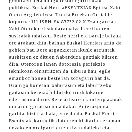
gelditzen dela hango testuinguru sozio
politikoa. Euskal HerriaESENTZIAK Egilea: Xabi
Otero Argiteletxea: Txoria Errekan Orrialde
kopurua: 111 ISBN: 84 87732 02 X Ezaugarriak:
Xabi Oterok urteak daramatza herri honen
sustraiak miatzen. Beste herri eta paraje batzuk
ere arakatu ditu, bainan Euskal Herrian aritu da
gehien bat. Bere argazkietan ikusle arruntak
aurkitzen ez dituen ñabardura guztiak biltzen
dira. Oteroren lanen dotorezia perfekzio
teknikoan oinarritzen da. Liburu hau, egile
emankor honen beste lan zoragarri bat da.
Oraingo honetan, xahutasun eta laburtzeko
gaitasun bereziz bildutako irudi bikainei
edertasuna darie. Bere artearen kontenplazioak
unearen goraipamena dakar. Adierazpena
garbia, bizia, zabala, erreala da. Euskal Herria
Esentsiak, kanpotik datorren bisitariak eraman
dezakeen oroigarri onena izan daiteke eta,