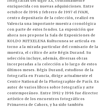
fotografías del siglo XX, continuamente
enriquecida con nuevas adquisiciones. Entre
octubre de 1996 y febrero de 1997 el IVAM,
centro depositario de la colección, realizó en
Valencia una importante muestra cronológica
con parte de estos fondos. La exposición que
ahora nos propone la Sala de Exposiciones de
KOLDO MITXELENA Kulturunea se articula en
torno a la mirada particular del comisario de la
muestra, el crítico de arte Régis Durand. Su
selección incluye, además, diversas obras
incorporadas a la colección a lo largo de estos
últimos meses. Régis Durand, estudioso de la
fotografía en Francia, dirige actualmente el
Centre National de la Photographie de París. Es
autor de varios libros sobre fotografía y arte
contemporáneo. Entre 1992 y 1996 fue director
artístico de los encuentros fotográficos
Primavera de Cahors, y ha sido también