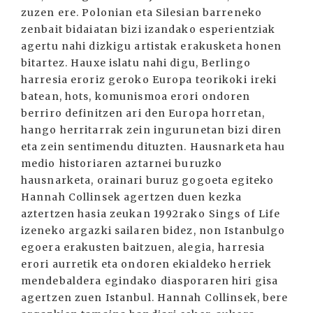
zuzen ere. Polonian eta Silesian barreneko
zenbait bidaiatan bizi izandako esperientziak
agertu nahi dizkigu artistak erakusketa honen
bitartez. Hauxe islatu nahi digu, Berlingo
harresia eroriz geroko Europa teorikoki ireki
batean, hots, komunismoa erori ondoren
berriro definitzen ari den Europa horretan,
hango herritarrak zein ingurunetan bizi diren
eta zein sentimendu dituzten. Hausnarketa hau
medio historiaren aztarnei buruzko
hausnarketa, orainari buruz gogoeta egiteko
Hannah Collinsek agertzen duen kezka
aztertzen hasia zeukan 1992rako Sings of Life
izeneko argazki sailaren bidez, non Istanbulgo
egoera erakusten baitzuen, alegia, harresia
erori aurretik eta ondoren ekialdeko herriek
mendebaldera egindako diasporaren hiri gisa
agertzen zuen Istanbul. Hannah Collinsek, bere