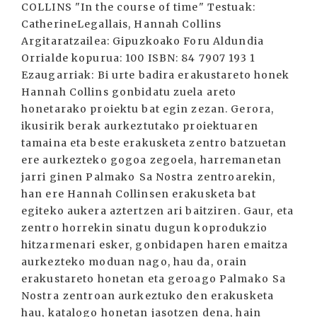
COLLINS "In the course of time" Testuak:
CatherineLegallais, Hannah Collins
Argitaratzailea: Gipuzkoako Foru Aldundia
Orrialde kopurua: 100 ISBN: 84 7907 193 1
Ezaugarriak: Bi urte badira erakustareto honek
Hannah Collins gonbidatu zuela areto
honetarako proiektu bat egin zezan. Gerora,
ikusirik berak aurkeztutako proiektuaren
tamaina eta beste erakusketa zentro batzuetan
ere aurkezteko gogoa zegoela, harremanetan
jarri ginen Palmako Sa Nostra zentroarekin,
han ere Hannah Collinsen erakusketa bat
egiteko aukera aztertzen ari baitziren. Gaur, eta
zentro horrekin sinatu dugun koprodukzio
hitzarmenari esker, gonbidapen haren emaitza
aurkezteko moduan nago, hau da, orain
erakustareto honetan eta geroago Palmako Sa
Nostra zentroan aurkeztuko den erakusketa
hau, katalogo honetan jasotzen dena, hain