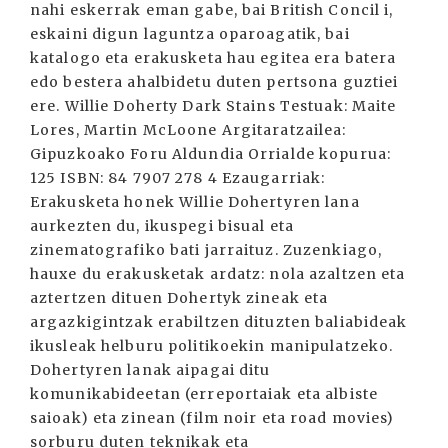
nahi eskerrak eman gabe, bai British Concil i,
eskaini digun laguntza oparoagatik, bai
katalogo eta erakusketa hau egitea era batera
edo bestera ahalbidetu duten pertsona guztiei
ere. Willie Doherty Dark Stains Testuak: Maite
Lores, Martin McLoone Argitaratzailea:
Gipuzkoako Foru Aldundia Orrialde kopurua:
125 ISBN: 84 7907 278 4 Ezaugarriak:
Erakusketa honek Willie Dohertyren lana
aurkezten du, ikuspegi bisual eta
zinematografiko bati jarraituz. Zuzenkiago,
hauxe du erakusketak ardatz: nola azaltzen eta
aztertzen dituen Dohertyk zineak eta
argazkigintzak erabiltzen dituzten baliabideak
ikusleak helburu politikoekin manipulatzeko.
Dohertyren lanak aipagai ditu
komunikabideetan (erreportaiak eta albiste
saioak) eta zinean (film noir eta road movies)
sorburu duten teknikak eta