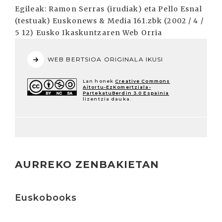
Egileak: Ramon Serras (irudiak) eta Pello Esnal
(testuak) Euskonews & Media 161.zbk (2002 / 4 /
5 12) Eusko Ikaskuntzaren Web Orria
WEB BERTSIOA ORIGINALA IKUSI
Lan honek
Creative Commons
Aitortu-EzKomertziala-
PartekatuBerdin 3.0 Espainia
lizentzia dauka.
AURREKO ZENBAKIETAN
Irakurri
Euskobooks