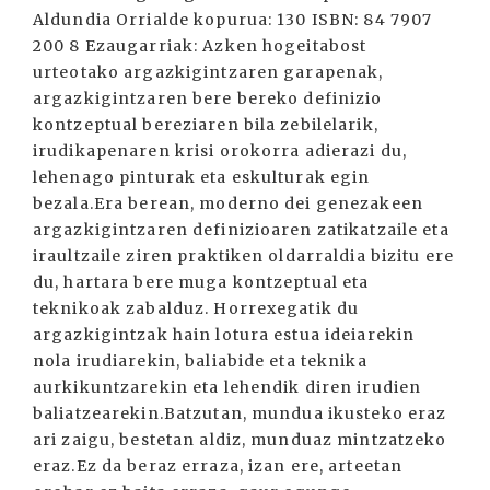
Aldundia Orrialde kopurua: 130 ISBN: 84 7907
200 8 Ezaugarriak: Azken hogeitabost
urteotako argazkigintzaren garapenak,
argazkigintzaren bere bereko definizio
kontzeptual bereziaren bila zebilelarik,
irudikapenaren krisi orokorra adierazi du,
lehenago pinturak eta eskulturak egin
bezala.Era berean, moderno dei genezakeen
argazkigintzaren definizioaren zatikatzaile eta
iraultzaile ziren praktiken oldarraldia bizitu ere
du, hartara bere muga kontzeptual eta
teknikoak zabalduz. Horrexegatik du
argazkigintzak hain lotura estua ideiarekin
nola irudiarekin, baliabide eta teknika
aurkikuntzarekin eta lehendik diren irudien
baliatzearekin.Batzutan, mundua ikusteko eraz
ari zaigu, bestetan aldiz, munduaz mintzatzeko
eraz.Ez da beraz erraza, izan ere, arteetan