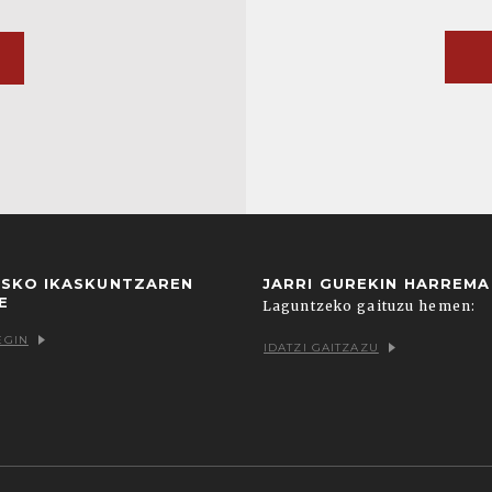
USKO IKASKUNTZAREN
JARRI GUREKIN HARREM
E
Laguntzeko gaituzu hemen:
EGIN
IDATZI GAITZAZU