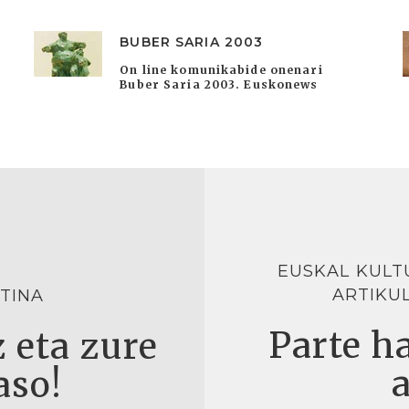
BUBER SARIA 2003
On line komunikabide onenari
Buber Saria 2003. Euskonews
EUSKAL KULT
ARTIKU
TINA
Parte ha
 eta zure
aso!