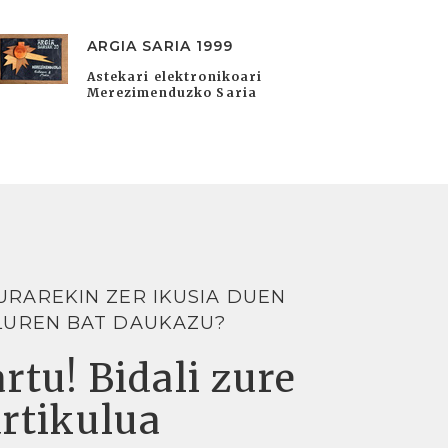
ARGIA SARIA 1999
Astekari elektronikoari
Merezimenduzko Saria
URAREKIN ZER IKUSIA DUEN
LUREN BAT DAUKAZU?
rtu! Bidali zure
artikulua