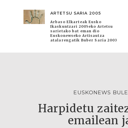
ARTETSU SARIA 2005
Arbaso Elkarteak Eusko
Ikaskuntzari 2005eko Artetsu
sarietako bat eman dio
Euskonewseko Artisautza
atalarengatik Buber Saria 2003
EUSKONEWS BULE
Harpidetu zaitez
emailean j