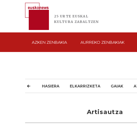
25 URTE
EUSKAL
KULTURA
ZABALTZEN
AZKEN
ZENBAKIA
AURREKO
ZENBAKIAK
HASIERA
ELKARRIZKETA
GAIAK
A
Artisautza