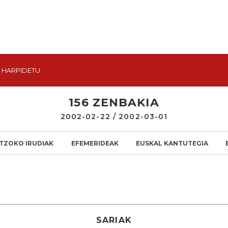
HARPIDETU
156 ZENBAKIA
2002-02-22 / 2002-03-01
TZOKO IRUDIAK
EFEMERIDEAK
EUSKAL KANTUTEGIA
SARIAK