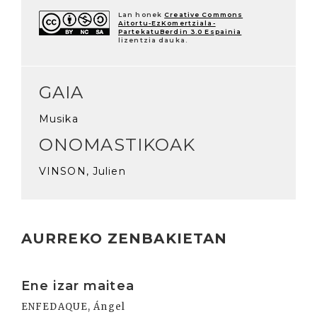
Lan honek
Creative Commons
Aitortu-EzKomertziala-
PartekatuBerdin 3.0 Espainia
lizentzia dauka.
GAIA
Musika
ONOMASTIKOAK
VINSON, Julien
AURREKO ZENBAKIETAN
Irakurri
Ene izar maitea
ENFEDAQUE, Ángel