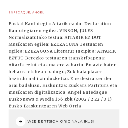
ENFEDAQUE, ÁNGEL
Euskal Kantutegia: Aitarik ez dut Declaration
Kantutegiaren egilea: VINSON, JULES
Normalizatutako testua: AITARIK EZ DUT
Musikaren egilea: EZEZAGUNA Testuaren
egilea: EZEZAGUNA Literatur Incipit a: AITARIK
EZTUT Berezko testuaren transkribapena:
Aitarik eztut eta ama ere zahartu, Emazte baten
beharra etchean badugu; Zuk hala plazer
bazindu nahi zinduzketzu: Ene desira zer den
orai badakizu. Hizkuntza: Euskara Partitura eta
musikaren digitalizazioa: Angel Enfedaque
Euskonews & Media 156.zbk (2002 / 2 22 / 3 1)
Eusko Ikaskuntzaren Web Orria
WEB BERTSIOA ORIGINALA IKUSI