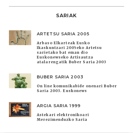
SARIAK
ARTETSU SARIA 2005
Arbaso Elkarteak Eusko
Ikaskuntzari 2005eko Artetsu
sarietako bat eman dio
Euskonewseko Artisautza
atalarengatik Buber Saria 2003
BUBER SARIA 2003
On line komunikabide onenari Buber
Saria 2003. Euskonews
ARGIA SARIA 1999
Astekari elektronikoari
Merezimenduzko Saria