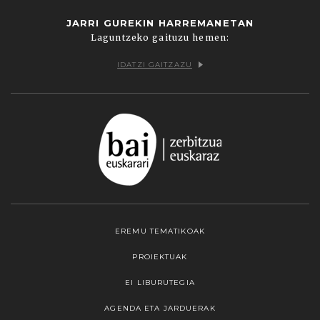
JARRI GUREKIN HARREMANETAN
Laguntzeko gaituzu hemen:
IDATZI GAITZAZU
EREMU TEMATIKOAK
PROIEKTUAK
EI LIBURUTEGIA
AGENDA ETA JARDUERAK