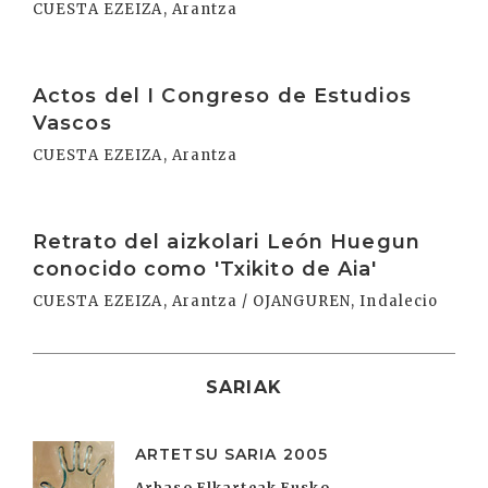
CUESTA EZEIZA, Arantza
Irakurri
Actos del I Congreso de Estudios
Vascos
CUESTA EZEIZA, Arantza
Irakurri
Retrato del aizkolari León Huegun
conocido como 'Txikito de Aia'
CUESTA EZEIZA, Arantza / OJANGUREN, Indalecio
SARIAK
ARTETSU SARIA 2005
Arbaso Elkarteak Eusko