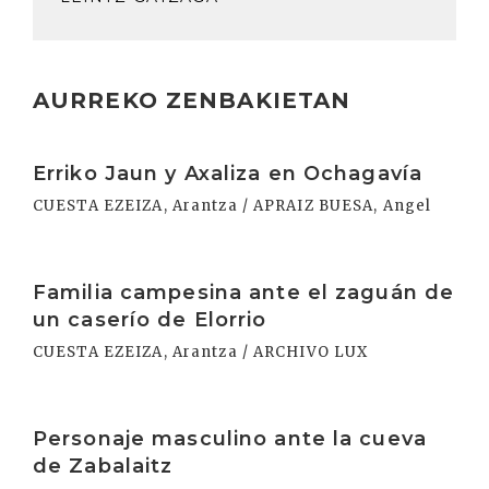
AURREKO ZENBAKIETAN
Irakurri
Erriko Jaun y Axaliza en Ochagavía
CUESTA EZEIZA, Arantza / APRAIZ BUESA, Angel
Irakurri
Familia campesina ante el zaguán de
un caserío de Elorrio
CUESTA EZEIZA, Arantza / ARCHIVO LUX
Irakurri
Personaje masculino ante la cueva
de Zabalaitz