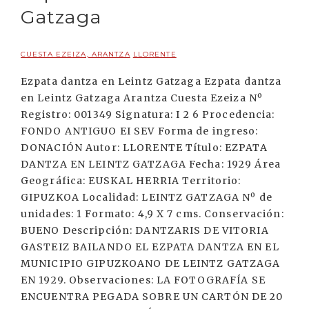
Gatzaga
CUESTA EZEIZA, ARANTZA
LLORENTE
Ezpata dantza en Leintz Gatzaga Ezpata dantza
en Leintz Gatzaga Arantza Cuesta Ezeiza Nº
Registro: 001349 Signatura: I 2 6 Procedencia:
FONDO ANTIGUO EI SEV Forma de ingreso:
DONACIÓN Autor: LLORENTE Título: EZPATA
DANTZA EN LEINTZ GATZAGA Fecha: 1929 Área
Geográfica: EUSKAL HERRIA Territorio:
GIPUZKOA Localidad: LEINTZ GATZAGA Nº de
unidades: 1 Formato: 4,9 X 7 cms. Conservación:
BUENO Descripción: DANTZARIS DE VITORIA
GASTEIZ BAILANDO EL EZPATA DANTZA EN EL
MUNICIPIO GIPUZKOANO DE LEINTZ GATZAGA
EN 1929. Observaciones: LA FOTOGRAFÍA SE
ENCUENTRA PEGADA SOBRE UN CARTÓN DE 20