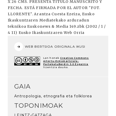
X 26 CMS. PRESENTA TÍTULO MANUSCRITO Y
FECHA. ESTÁ FIRMADA POR EL AUTOR "FOT.
LLORENTE". Arantza Cuesta Ezeiza, Eusko
Ikaskuntzaren Mediatekako arduradun
teknikoa Euskonews & Media 149.zbk (2002 / 1 /
4 11) Eusko Ikaskuntzaren Web Orria
WEB BERTSIOA ORIGINALA IKUSI
Lan honek
Creative Commons
Aitortu-EzKomertziala-
PartekatuBerdin 3.0 Espainia
lizentzia dauka.
GAIA
Antropologia, etnografia eta folklorea
TOPONIMOAK
LEINTZ-GATZAGA