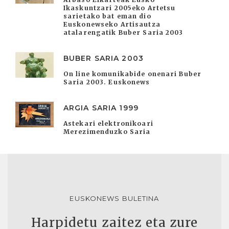
Ikaskuntzari 2005eko Artetsu
sarietako bat eman dio
Euskonewseko Artisautza
atalarengatik Buber Saria 2003
BUBER SARIA 2003
On line komunikabide onenari Buber
Saria 2003. Euskonews
ARGIA SARIA 1999
Astekari elektronikoari
Merezimenduzko Saria
EUSKONEWS BULETINA
Harpidetu zaitez eta zure