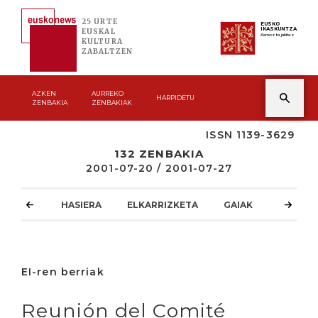
25 URTE
EUSKO
IKASKUNTZA
EUSKAL
Asmoz ta jakitez
KULTURA
ZABALTZEN
AZKEN
AURREKO
HARPIDETU
ZENBAKIA
ZENBAKIAK
ISSN 1139-3629
132 ZENBAKIA
2001-07-20 / 2001-07-27
HASIERA
ELKARRIZKETA
GAIAK
ATZOKO
EI-ren berriak
Reunión del Comité