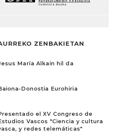
PartekatuBerdin 3.0 Espainia
lizentzia dauka.
AURREKO ZENBAKIETAN
rakurri
Jesus María Alkain hil da
rakurri
Baiona-Donostia Eurohiria
rakurri
Presentado el XV Congreso de
Estudios Vascos "Ciencia y cultura
vasca, y redes telemáticas"