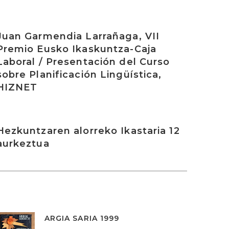
rakurri
Juan Garmendia Larrañaga, VII
Premio Eusko Ikaskuntza-Caja
Laboral / Presentación del Curso
sobre Planificación Lingüística,
HIZNET
rakurri
Hezkuntzaren alorreko Ikastaria 12
aurkeztua
ARGIA SARIA 1999