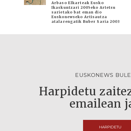
Arbaso Elkarteak Eusko
Ikaskuntzari 2005eko Artetsu
sarietako bat eman dio
Euskonewseko Artisautza
atalarengatik Buber Saria 2003
EUSKONEWS BULE
Harpidetu zaitez
emailean j
HARPIDETU