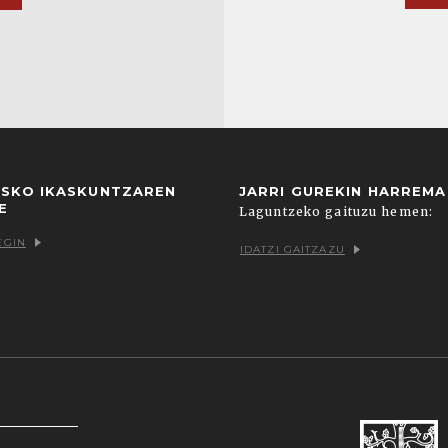
USKO IKASKUNTZAREN
JARRI GUREKIN HARREM
E
Laguntzeko gaituzu hemen:
EGIN
IDATZI GAITZAZU