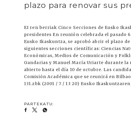
plazo para renovar sus p
EI ren berriak Cinco Secciones de Eusko Ikas
presidentes En reunión celebrada el pasado 6 
Eusko Ikaskuntza, se aprobó abrir el plazo de
siguientes secciones científicas: Ciencias Na
Económicas, Medios de Comunicación y Folklor
Gandarias y Manuel María Uriarte durante la 
abierto hasta el día 10 de octubre. Las candi
Comisión Académica que se reunirá en Bilbao
131.zbk (2001 / 7 / 13 20) Eusko Ikaskuntzare