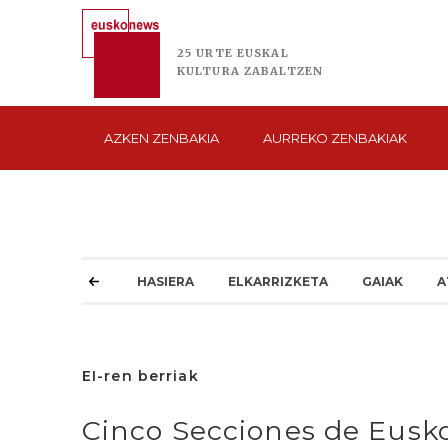
25 URTE
EUSKAL
KULTURA
ZABALTZEN
AZKEN
ZENBAKIA
AURREKO
ZENBAKIAK
HASIERA
ELKARRIZKETA
GAIAK
A
EI-ren berriak
Cinco Secciones de Eusko