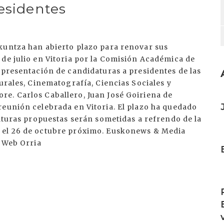
residentes
kuntza han abierto plazo para renovar sus
de julio en Vitoria por la Comisión Académica de
 presentación de candidaturas a presidentes de las
turales, Cinematografía, Ciencias Sociales y
e. Carlos Caballero, Juan José Goiriena de
I
reunión celebrada en Vitoria. El plazo ha quedado
daturas propuestas serán sometidas a refrendo de la
 el 26 de octubre próximo. Euskonews & Media
I
n Web Orria
I