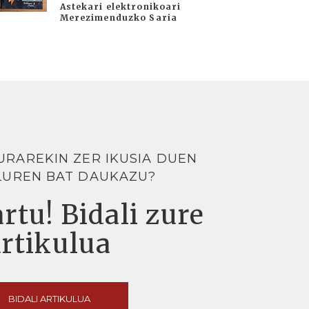
Astekari elektronikoari
Merezimenduzko Saria
URAREKIN ZER IKUSIA DUEN
LUREN BAT DAUKAZU?
rtu! Bidali zure
artikulua
BIDALI ARTIKULUA