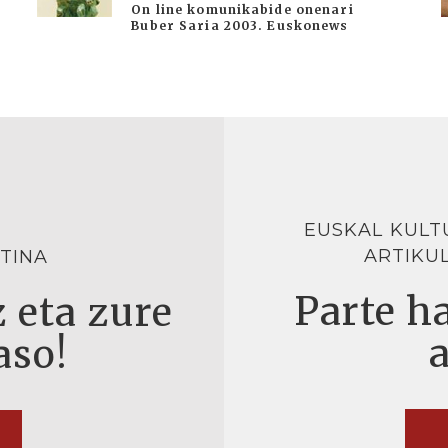
On line komunikabide onenari
Buber Saria 2003. Euskonews
EUSKAL KULT
ARTIKU
TINA
Parte ha
 eta zure
aso!