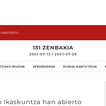
HARPIDETU
131 ZENBAKIA
2001-07-13 / 2001-07-20
TZOKO IRUDIAK
EFEMERIDEAK
EUSKAL KANTUTEGIA
 Ikaskuntza han abierto