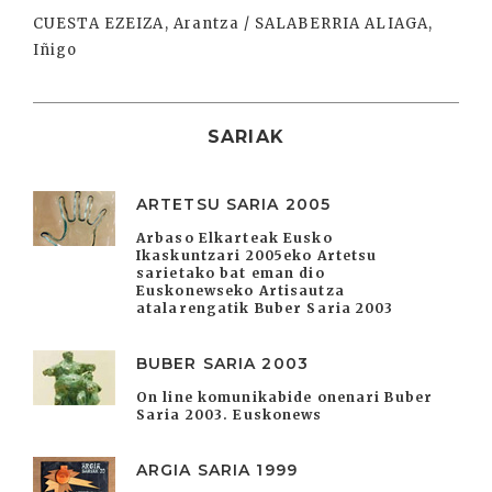
CUESTA EZEIZA, Arantza / SALABERRIA ALIAGA,
Iñigo
SARIAK
ARTETSU SARIA 2005
Arbaso Elkarteak Eusko
Ikaskuntzari 2005eko Artetsu
sarietako bat eman dio
Euskonewseko Artisautza
atalarengatik Buber Saria 2003
BUBER SARIA 2003
On line komunikabide onenari Buber
Saria 2003. Euskonews
ARGIA SARIA 1999