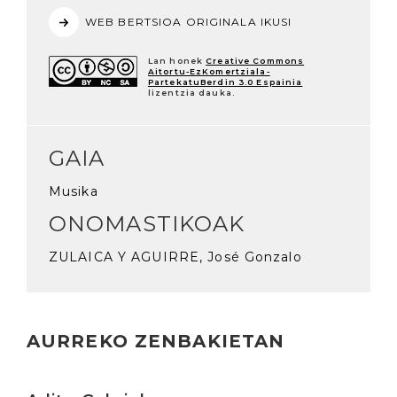
WEB BERTSIOA ORIGINALA IKUSI
Lan honek
Creative Commons
Aitortu-EzKomertziala-
PartekatuBerdin 3.0 Espainia
lizentzia dauka.
GAIA
Musika
ONOMASTIKOAK
ZULAICA Y AGUIRRE, José Gonzalo
AURREKO ZENBAKIETAN
Irakurri