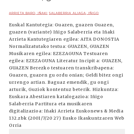
ARRIETA BARO, IÑAKI
SALABERRIA ALIAGA, IÑIGO
Euskal Kantutegia: Guazen, guazen Guazen,
guazen (variante) Iñigo Salaberria eta Iñaki
Arrieta Kantutegiaren egilea: AITA DONOSTIA
Normalizatutako testua: GUAZEN, GUAZEN
Musikaren egilea: EZEZAGUNA Testuaren
egilea: EZEZAGUNA Literatur Incipit a: GUAZEN,
GUAZEN Berezko testuaren transkribapena:
Guazen, guazen gu ordu onian; Geldi bitez ongi
urrengo artian. Baguaz emendik, gu ongi
arturik, Guziok kontentuz beterik. Hizkuntza:
Euskara Abestiaren katalogazioa: Iñigo
Salaberria Partitura eta musikaren
digitalizazioa: Iñaki Arrieta Euskonews & Media
132.zbk (2001/7/20 27) Eusko Ikaskuntzaren Web
Orria