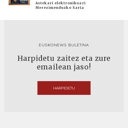
Astekari elektronikoari
Merezimenduzko Saria
EUSKONEWS BULETINA
Harpidetu zaitez eta zure
emailean jaso!
HARPIDETU