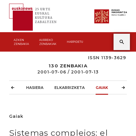
25 URTE
EUSKO
IKASKUNTZA
EUSKAL
Asmoz ta jakitez
KULTURA
ZABALTZEN
AZKEN
AURREKO
HARPIDETU
ZENBAKIA
ZENBAKIAK
ISSN 1139-3629
130 ZENBAKIA
2001-07-06 / 2001-07-13
HASIERA
ELKARRIZKETA
GAIAK
ATZOKO
Gaiak
Sistemas complejos: el