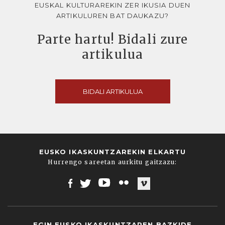
EUSKAL KULTURAREKIN ZER IKUSIA DUEN
ARTIKULUREN BAT DAUKAZU?
Parte hartu! Bidali zure
artikulua
BIDALI ARTIKULUA
EUSKO IKASKUNTZAREKIN ELKARTU
Hurrengo sareetan aurkitu gaitzazu:
Facebook
Twitter
Youtube
Flickr
Vimeo
EGIN EUSKO IKASKUNTZAREN BAZKIDE