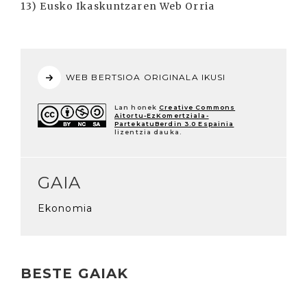
13) Eusko Ikaskuntzaren Web Orria
WEB BERTSIOA ORIGINALA IKUSI
Lan honek
Creative Commons
Aitortu-EzKomertziala-
PartekatuBerdin 3.0 Espainia
lizentzia dauka.
GAIA
Ekonomia
BESTE GAIAK
Irakurri