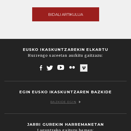
BIDALI ARTIKULUA
EUSKO IKASKUNTZAREKIN ELKARTU
Hurrengo sareetan aurkitu gaitzazu:
Facebook
Twitter
Youtube
Flickr
Vimeo
EGIN EUSKO IKASKUNTZAREN BAZKIDE
BAZKIDE EGIN
JARRI GUREKIN HARREMANETAN
Laguntzeko gaituzu hemen: