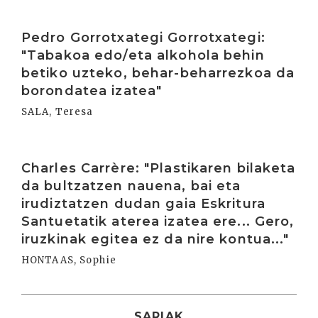
Irakurri
Pedro Gorrotxategi Gorrotxategi:
"Tabakoa edo/eta alkohola behin
betiko uzteko, behar-beharrezkoa da
borondatea izatea"
SALA, Teresa
Irakurri
Charles Carrère: "Plastikaren bilaketa
da bultzatzen nauena, bai eta
irudiztatzen dudan gaia Eskritura
Santuetatik aterea izatea ere... Gero,
iruzkinak egitea ez da nire kontua..."
HONTAAS, Sophie
SARIAK