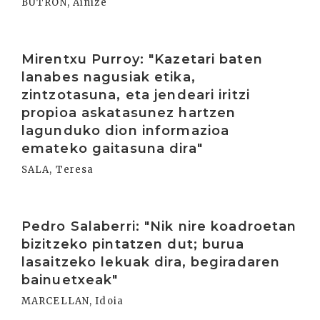
BUTRÓN, Ainize
Irakurri
Mirentxu Purroy: "Kazetari baten
lanabes nagusiak etika,
zintzotasuna, eta jendeari iritzi
propioa askatasunez hartzen
lagunduko dion informazioa
emateko gaitasuna dira"
SALA, Teresa
Irakurri
Pedro Salaberri: "Nik nire koadroetan
bizitzeko pintatzen dut; burua
lasaitzeko lekuak dira, begiradaren
bainuetxeak"
MARCELLAN, Idoia