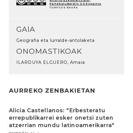
Aitortu-EzKomertziala-
PartekatuBerdin 3.0 Espainia
lizentzia dauka.
GAIA
Geografia eta lurralde-antolaketa
ONOMASTIKOAK
ILARDUYA ELGUERO, Amaia
AURREKO ZENBAKIETAN
Irakurri
Alicia Castellanos: "Erbesteratu
errepublikarrei esker onetsi zuten
atzerrian mundu latinoamerikarra"