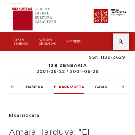
25 URTE
EUSKO
IKASKUNTZA
EUSKAL
Asmoz ta jakitez
KULTURA
ZABALTZEN
AZKEN
AURREKO
HARPIDETU
ZENBAKIA
ZENBAKIAK
ISSN 1139-3629
128 ZENBAKIA
2001-06-22 / 2001-06-29
HASIERA
ELKARRIZKETA
GAIAK
ATZOKO
Elkarrizketa
Amaia Ilarduya: "El