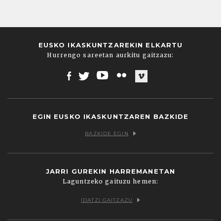
EUSKO IKASKUNTZAREKIN ELKARTU
Hurrengo sareetan aurkitu gaitzazu:
Facebook
Twitter
Youtube
Flickr
Vimeo
EGIN EUSKO IKASKUNTZAREN BAZKIDE
BAZKIDE EGIN
JARRI GUREKIN HARREMANETAN
Laguntzeko gaituzu hemen:
IDATZI GAITZAZU