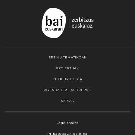
EREMU TEMATIKOAK
PROIEKTUAK
EI LIBURUTEGIA
AGENDA ETA JARDUERAK
SARIAK
Webgune honek cookieak erabiltzen ditu,
Lege oharra
propioak zein hirugarrenenak. Hautatu
Pribatutasun-politika