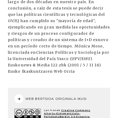
WEB BERTSIOA ORIGINALA IKUSI
Lan honek
Creative Commons
Aitortu-EzKomertziala-
PartekatuBerdin 3.0 Espainia