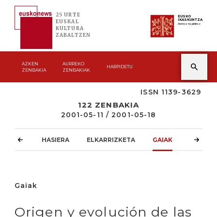
25 URTE
EUSKO
IKASKUNTZA
EUSKAL
Asmoz ta jakitez
KULTURA
ZABALTZEN
AZKEN
AURREKO
HARPIDETU
ZENBAKIA
ZENBAKIAK
ISSN 1139-3629
122 ZENBAKIA
2001-05-11 / 2001-05-18
HASIERA
ELKARRIZKETA
GAIAK
ATZOKO
Gaiak
Origen y evolución de las