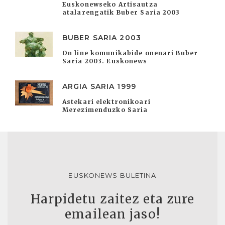
Euskonewseko Artisautza
atalarengatik Buber Saria 2003
BUBER SARIA 2003
On line komunikabide onenari Buber
Saria 2003. Euskonews
ARGIA SARIA 1999
Astekari elektronikoari
Merezimenduzko Saria
EUSKONEWS BULETINA
Harpidetu zaitez eta zure
emailean jaso!