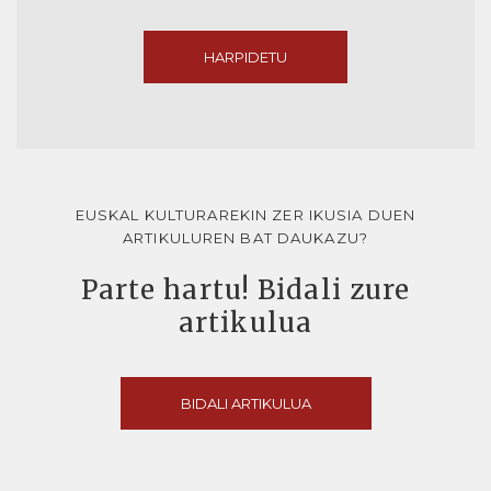
HARPIDETU
EUSKAL KULTURAREKIN ZER IKUSIA DUEN
ARTIKULUREN BAT DAUKAZU?
Parte hartu! Bidali zure
artikulua
BIDALI ARTIKULUA