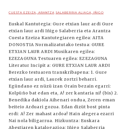
CUESTA EZEIZA, ARANTZA
SALABERRIA ALIAGA, IÑIGO
Euskal Kantutegia: Gure etxian laur ardi Gure
etxian laur ardi Iñigo Salaberria eta Arantza
Cuesta Ezeiza Kantutegiaren egilea: AITA
DONOSTIA Normalizatutako testua: GURE
ETXIAN LAUR ARDI Musikaren egilea:
EZEZAGUNA Testuaren egilea: EZEZAGUNA
Literatur Incipit a: GURE ETXIAN LAUR ARDI
Berezko testuaren transkribapena: 1. Gure
etxian laur ardi, Laurek zortzi beharri.
Egündano ez nüzü izan Orain bezain egarri:
Kolpüño bat edan eta, A! zer kantaria ni! (bis) 2.
Benedika dakiola Aihenari ondua, Zeren eman
beiteio Arduari gozua. Edan dizüt bost pinta
erdi: A! Zer mahast ardoa! Hain alegera ezarri
Nai nola biligarrua. Hizkuntza: Euskara
Abestiaren katalogazioa: Iñigo Salaberria