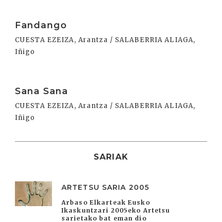
Irakurri
Fandango
CUESTA EZEIZA, Arantza / SALABERRIA ALIAGA,
Iñigo
Irakurri
Sana Sana
CUESTA EZEIZA, Arantza / SALABERRIA ALIAGA,
Iñigo
SARIAK
ARTETSU SARIA 2005
Arbaso Elkarteak Eusko
Ikaskuntzari 2005eko Artetsu
sarietako bat eman dio