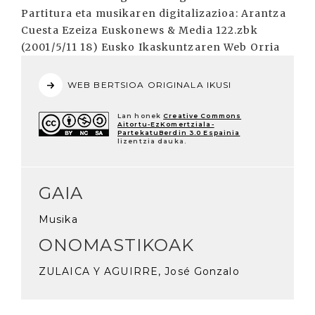
Partitura eta musikaren digitalizazioa: Arantza
Cuesta Ezeiza Euskonews & Media 122.zbk
(2001/5/11 18) Eusko Ikaskuntzaren Web Orria
WEB BERTSIOA ORIGINALA IKUSI
Lan honek
Creative Commons
Aitortu-EzKomertziala-
PartekatuBerdin 3.0 Espainia
lizentzia dauka.
GAIA
Musika
ONOMASTIKOAK
ZULAICA Y AGUIRRE, José Gonzalo