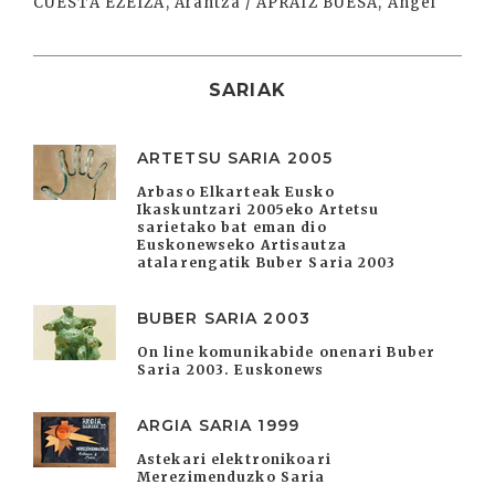
CUESTA EZEIZA, Arantza / APRAIZ BUESA, Angel
SARIAK
ARTETSU SARIA 2005
Arbaso Elkarteak Eusko
Ikaskuntzari 2005eko Artetsu
sarietako bat eman dio
Euskonewseko Artisautza
atalarengatik Buber Saria 2003
BUBER SARIA 2003
On line komunikabide onenari Buber
Saria 2003. Euskonews
ARGIA SARIA 1999
Astekari elektronikoari
Merezimenduzko Saria