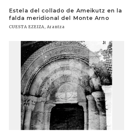
Irakurri
Estela del collado de Ameikutz en la
falda meridional del Monte Arno
CUESTA EZEIZA, Arantza
Irakurri