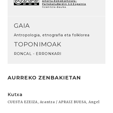
Aitortu-EzKomertziala-
PartekatuBerdin 3.0 Espainia
lizentzia dauka.
GAIA
Antropologia, etnografia eta folklorea
TOPONIMOAK
RONCAL - ERRONKARI
AURREKO ZENBAKIETAN
Irakurri
Kutxa
CUESTA EZEIZA, Arantza / APRAIZ BUESA, Angel