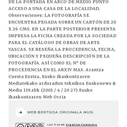
DE LA PORTADA EN ARCO DE MEDIO PUNTO
ACCESO A UNA CASA DE LA LOCALIDAD.
Observaciones: LA FOTOGRAFÍA SE
ENCUENTRA PEGADA SOBRE UN CARTÓN DE 20
X 26 CMS. EN LA PARTE POSTERIOR PRESENTA
IMPRESA LA FICHA CREADA POR LA SOCIEDAD
PARA EL CATÁLOGO DE OBRAS DE ARTE
VASCAS. SE RESEÑA LA PROCEDENCIA, FECHA,
UBICACIÓN Y PEQUEÑA DESCRIPCIÓN DE LA
FOTOGRAFÍA. ASÍ COMO EL Nº DE
PROCEDENCIA EN EL ARXIV MAS. Arantza
Cuesta Ezeiza, Eusko Ikaskuntzaren
Mediatekako arduradun teknikoa Euskonews &
Media 119.zbk (2001 / 4 / 20 27) Eusko
Ikaskuntzaren Web Orria
WEB BERTSIOA ORIGINALA IKUSI
Lan honek
Creative Commons