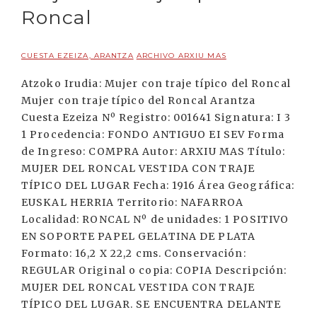
Roncal
CUESTA EZEIZA, ARANTZA
ARCHIVO ARXIU MAS
Atzoko Irudia: Mujer con traje típico del Roncal
Mujer con traje típico del Roncal Arantza
Cuesta Ezeiza Nº Registro: 001641 Signatura: I 3
1 Procedencia: FONDO ANTIGUO EI SEV Forma
de Ingreso: COMPRA Autor: ARXIU MAS Título:
MUJER DEL RONCAL VESTIDA CON TRAJE
TÍPICO DEL LUGAR Fecha: 1916 Área Geográfica:
EUSKAL HERRIA Territorio: NAFARROA
Localidad: RONCAL Nº de unidades: 1 POSITIVO
EN SOPORTE PAPEL GELATINA DE PLATA
Formato: 16,2 X 22,2 cms. Conservación:
REGULAR Original o copia: COPIA Descripción:
MUJER DEL RONCAL VESTIDA CON TRAJE
TÍPICO DEL LUGAR. SE ENCUENTRA DELANTE