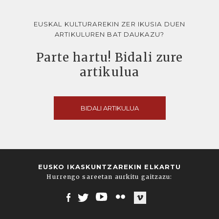
EUSKAL KULTURAREKIN ZER IKUSIA DUEN
ARTIKULUREN BAT DAUKAZU?
Parte hartu! Bidali zure
artikulua
BIDALI ARTIKULUA
EUSKO IKASKUNTZAREKIN ELKARTU
Hurrengo sareetan aurkitu gaitzazu:
Facebook
Twitter
Youtube
Flickr
Vimeo