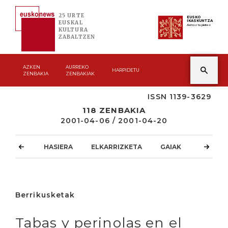
25 URTE
EUSKO
IKASKUNTZA
EUSKAL
Asmoz ta jakitez
KULTURA
ZABALTZEN
AZKEN
AURREKO
HARPIDETU
ZENBAKIA
ZENBAKIAK
ISSN 1139-3629
118 ZENBAKIA
2001-04-06 / 2001-04-20
HASIERA
ELKARRIZKETA
GAIAK
ATZOKO
Berrikusketak
Tabas y perinolas en el