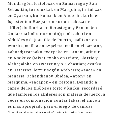
Mondragón, tortoloxak en Zumarraga y San
Sebastián, tortolozkak en Marquina, turtulizak
en Oyarzun; kurkuluxak en Andoain; kurlu en
Ispaster (en Hazparren kurlo =cabeza de
alfiler); bolborita en Berastegui y Ernani (en
Ondarroa bolbor =rincón); moltxahari en
Alduides y S. Juan Pie de Puerto, mailtxor´en
Izturitz, mailka en Ezpeleta, mail en el Baztan y
Labord; txarpako, txorpako en Ernani, atintun
en Amikuze (Mixe); txoko en Oñate, Elorrio y
Alaba; aloka en Oyarzun y S. Sebastian; exurko
en Uztarroz, lotzur según Añíbarro; «saca» en
Mañaria, Ochandianoy Ubidea, «apon» en
Marquina, «sacapon» en Cestona. Dejando a
cargo de los filólogos torto y kurku, recordaré
que también los alfileres son materia de juego, a
veces en combinación con las tabas; el rincón
es más apropiado para el juego de canicas
(bolitas de ágata (gata), vidrio, etc.) y más