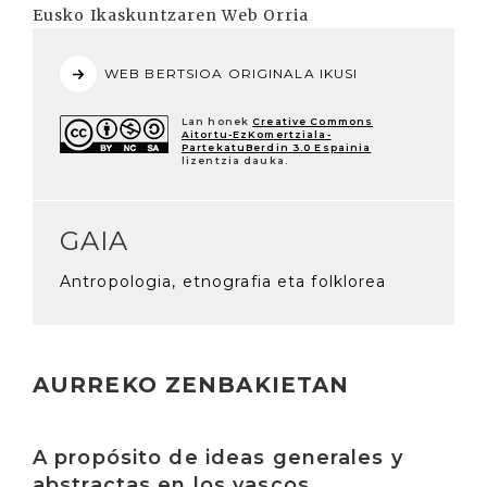
Eusko Ikaskuntzaren Web Orria
WEB BERTSIOA ORIGINALA IKUSI
Lan honek
Creative Commons
Aitortu-EzKomertziala-
PartekatuBerdin 3.0 Espainia
lizentzia dauka.
GAIA
Antropologia, etnografia eta folklorea
AURREKO ZENBAKIETAN
Irakurri
A propósito de ideas generales y
abstractas en los vascos