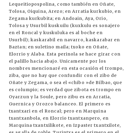
Lequeitiopospolina, como también en Oñate,
Tolosa, Oiquina, Arezo; en Arratia kurkubio, en
Zegama kurkubita; en Andoain, Aya, Orio,
Tolosa y Usurbil kuskuilu (kuxkulu es sonajero
en el Roncal y kuskuluka es al boche en
Usurbil); kaskarabil en navarro, kaskarabar en
Baztan; en suletino maila; txoko en Oñate,
Elorrio y Alaba. Esta perinola se hace girar con
el palillo hacia abajo. Unicamente por los
nombres mencionaré en esta ocasión el trompo,
ziba, que no hay que confundir con el zibo de
Oñate y Zegama, o sea el «chibo »de Bilbao, que
es columpio; es verdad que zibota es trompo en
Oyarzun y la Soule, pero zibu es en Arratia,
Guernica y Orozco balanceo. El primero es
txantxari en el Roncal; pero en Marquina
txantxanbola, en Elorrio txantxanpero, en
Marquina txantxilikote, en Izpaster txantxilote,
es agalla de roble. Turintxa es el primero en el