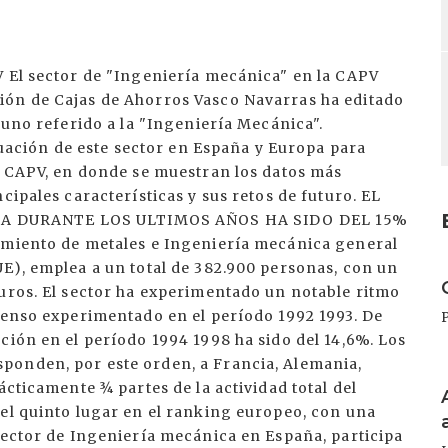
V El sector de "Ingeniería mecánica" en la CAPV
ión de Cajas de Ahorros Vasco Navarras ha editado
 uno referido a la "Ingeniería Mecánica".
ituación de este sector en España y Europa para
la CAPV, en donde se muestran los datos más
cipales características y sus retos de futuro. EL
A DURANTE LOS ULTIMOS AÑOS HA SIDO DEL 15%
imiento de metales e Ingeniería mecánica general
I
E), emplea a un total de 382.900 personas, con un
euros. El sector ha experimentado un notable ritmo
scenso experimentado en el período 1992 1993. De
ción en el período 1994 1998 ha sido del 14,6%. Los
ponden, por este orden, a Francia, Alemania,
I
ácticamente ¾ partes de la actividad total del
 el quinto lugar en el ranking europeo, con una
sector de Ingeniería mecánica en España, participa