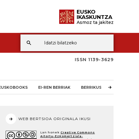
EUSKO
IKASKUNTZA
Asmoz ta jakitez
ISSN 1139-3629
EUSKOBOOKS
EI-REN BERRIAK
BERRIKUSKETAK
WEB BERTSIOA ORIGINALA IKUSI
Lan honek
Creative Commons
Aitortu-EzKomertziala-