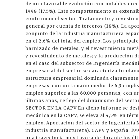
de una favorable evolución con notables creci
1998 (17,5%). Este comportamiento es extensib
conforman el sector: Tratamiento y revestimi
general por cuenta de terceros (18%). La apor
conjunto de la industria manufacturera españ
en el 2,6% del total del empleo. Los principal
barnizado de metales, y el revestimiento metá
y revestimiento de metales; y la producción de
en el caso del subsector de Ingeniería mecáni
empresarial del sector se caracteriza funda
estructura empresarial dominada claramente 
empresas, con un tamaño medio de 6,9 emplea
empleo superior a las 60.000 personas, con u
últimos años, reflejo del dinamismo del se
SECTOR EN LA CAPV En dicho informe se desta
mecánica en la CAPV, se eleva al 4,5% en térm
empleo. Aportación del sector de Ingeniería Me
industria manufacturera). CAPV y España. 1998
una trayectoria muy favorable durante los úl