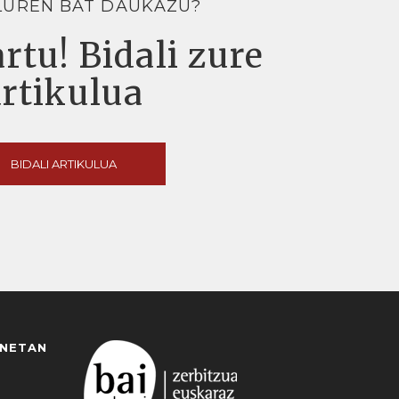
LUREN BAT DAUKAZU?
rtu! Bidali zure
artikulua
BIDALI ARTIKULUA
ANETAN