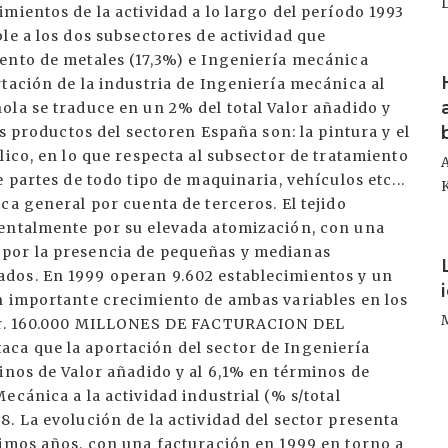
mientos de la actividad a lo largo del período 1993
le a los dos subsectores de actividad que
ento de metales (17,3%) e Ingeniería mecánica
I
tación de la industria de Ingeniería mecánica al
ola se traduce en un 2% del total Valor añadido y
es productos del sectoren España son: la pintura y el
lico, en lo que respecta al subsector de tratamiento
 partes de todo tipo de maquinaria, vehículos etc...
ca general por cuenta de terceros. El tejido
mentalmente por su elevada atomización, con una
I
por la presencia de pequeñas y medianas
dos. En 1999 operan 9.602 establecimientos y un
n importante crecimiento de ambas variables en los
ctor. 160.000 MILLONES DE FACTURACION DEL
ca que la aportación del sector de Ingeniería
inos de Valor añadido y al 6,1% en términos de
cánica a la actividad industrial (% s/total
. La evolución de la actividad del sector presenta
timos años, con una facturación en 1999 en torno a