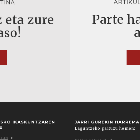
ARTIKU
TINA
Parte ha
 eta zure
aso!
USKO IKASKUNTZAREN
JARRI GUREKIN HARREM
E
Laguntzeko gaituzu hemen:
EGIN