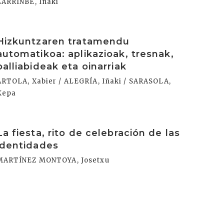
LARRINBE, Iñaki
rakurri
Hizkuntzaren tratamendu
automatikoa: aplikazioak, tresnak,
balliabideak eta oinarriak
ARTOLA, Xabier / ALEGRÍA, Iñaki / SARASOLA,
Kepa
rakurri
La fiesta, rito de celebración de las
identidades
MARTÍNEZ MONTOYA, Josetxu