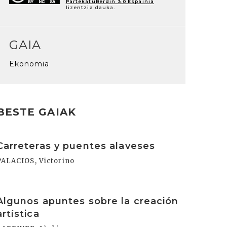
PartekatuBerdin 3.0 Espainia
lizentzia dauka.
GAIA
Ekonomia
BESTE GAIAK
rakurri
Carreteras y puentes alaveses
PALACIOS, Victorino
rakurri
Algunos apuntes sobre la creación
artística