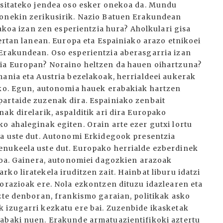
tsitateko jendea oso esker onekoa da. Mundu
honekin zerikusirik. Nazio Batuen Erakundean
lakoa izan zen esperientzia hura? Aholkulari gisa
bertan lanean. Europa eta Espainiako arazo etnikoei
 Erakundean. Oso esperientzia aberasgarria izan
zia Europan? Noraino heltzen da hauen oihartzuna?
mania eta Austria bezelakoak, herrialdeei aukerak
eko. Egun, autonomia hauek erabakiak hartzen
artaide zuzenak dira. Espainiako zenbait
ak direlarik, aspalditik ari dira Europako
o ahaleginak egiten. Orain arte ezer gutxi lortu
la uste dut. Autonomi Erkidegook presentzia
enukeela uste dut. Europako herrialde ezberdinek
aroa. Gainera, autonomiei dagozkien arazoak
ko liratekela iruditzen zait. Hainbat liburu idatzi
borazioak ere. Nola ezkontzen dituzu idazlearen eta
zte denboran, frankismo garaian, politikak asko
 izugarri kezkatu ere bai. Zuzenbide ikasketak
rabaki nuen. Erakunde armatuazientifikoki aztertu