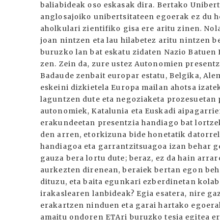
baliabideak oso eskasak dira. Bertako Uniber
anglosajoiko unibertsitateen egoerak ez du 
aholkulari zientifiko gisa ere aritu zinen. No
joan nintzen eta lau hilabetez aritu nintzen 
buruzko lan bat eskatu zidaten Nazio Batuen
zen. Zein da, zure ustez Autonomien present
Badaude zenbait europar estatu, Belgika, Ale
eskeini dizkietela Europa mailan ahotsa izat
laguntzen dute eta negoziaketa prozesuetan p
autonomiek, Katalunia eta Euskadi aipagarrien
erakundeetan presentzia handiago bat lortzek
den arren, etorkizuna bide honetatik datorre
handiagoa eta garrantzitsuagoa izan behar g
gauza bera lortu dute; beraz, ez da hain arr
aurkezten direnean, beraiek bertan egon behar
dituzu, eta baita egunkari ezberdinetan kola
irakaslearen lanbideak? Egia esatera, nire ga
erakartzen ninduen eta garai hartako egoerak
amaitu ondoren ETAri buruzko tesia egitea e