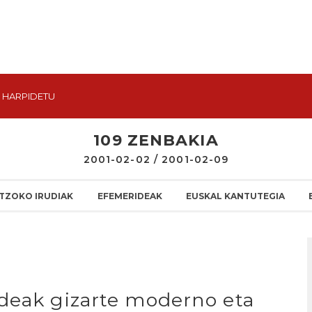
HARPIDETU
109 ZENBAKIA
2001-02-02 / 2001-02-09
TZOKO IRUDIAK
EFEMERIDEAK
EUSKAL KANTUTEGIA
deak gizarte moderno eta