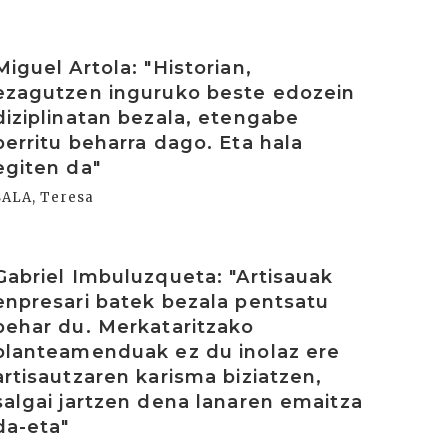
rakurri
Miguel Artola: "Historian,
ezagutzen inguruko beste edozein
diziplinatan bezala, etengabe
berritu beharra dago. Eta hala
egiten da"
SALA, Teresa
rakurri
Gabriel Imbuluzqueta: "Artisauak
enpresari batek bezala pentsatu
behar du. Merkataritzako
planteamenduak ez du inolaz ere
artisautzaren karisma biziatzen,
salgai jartzen dena lanaren emaitza
da-eta"