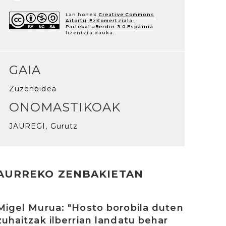
Lan honek
Creative Commons
Aitortu-EzKomertziala-
PartekatuBerdin 3.0 Espainia
lizentzia dauka.
GAIA
Zuzenbidea
ONOMASTIKOAK
JAUREGI, Gurutz
AURREKO ZENBAKIETAN
rakurri
Migel Murua: "Hosto borobila duten
zuhaitzak ilberrian landatu behar