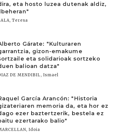
dira, eta hosto luzea dutenak aldiz,
ilbeheran"
SALA, Teresa
rakurri
Alberto Gárate: "Kulturaren
garrantzia, gizon-emakume
sortzaile eta solidarioak sortzeko
duen balioan datza"
DIAZ DE MENDIBIL, Ismael
rakurri
Raquel García Arancón: "Historia
gizateriaren memoria da, eta hor ez
dago ezer baztertzerik, bestela ez
baitu ezertarako balio"
MARCELLAN, Idoia