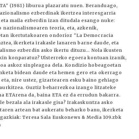
ETA" (1981) liburua plazaratu nuen. Beranduago,
zionalismo ezberdinak ikertzea interesgarria
keta maila ezberdin izan ditudala esango nuke:
 nazionalismoaren teoria, eta, azkenik,
etan ikertutakoaren ondorioz "La Democracia
aztea, ikerketa irakasle lanaren barne daude, eta
lismo ezberdin asko ikertu dituzu... Nola ikusten
kin konparatuz? Ulsterreko egoera kontuan izanik,
oa askoz sinpleagoa dela. Kondizio hobeagoetan
onketa bidean daude eta hemen gero eta okerrago
eta, nire ustez, gizartearen esku baino gehiago
aurkitzea. Guztiz beharrezkoa izango litzateke
a ETArena da, baina ETA ez da errudun bakarra.
e bezala ala irakasle gisa? Irakaskuntza asko
etaren artean bat aukeratu beharko banu, ikerketa
rgazkiak: Teresa Sala Euskonews & Media 109.zbk
a