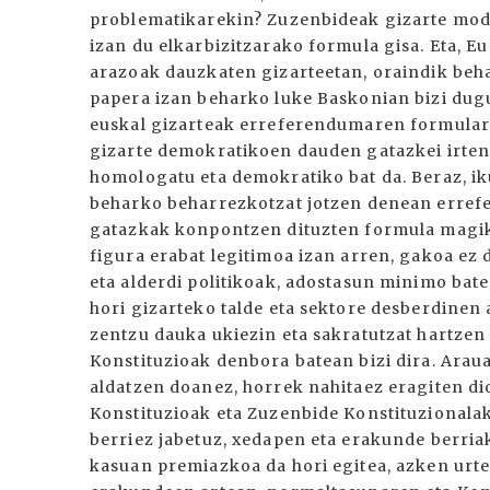
problematikarekin? Zuzenbideak gizarte mod
izan du elkarbizitzarako formula gisa. Eta, E
arazoak dauzkaten gizarteetan, oraindik beh
papera izan beharko luke Baskonian bizi du
euskal gizarteak erreferendumaren formular
gizarte demokratikoen dauden gatazkei irtenb
homologatu eta demokratiko bat da. Beraz, ik
beharko beharrezkotzat jotzen denean erref
gatazkak konpontzen dituzten formula magi
figura erabat legitimoa izan arren, gakoa ez 
eta alderdi politikoak, adostasun minimo bate
hori gizarteko talde eta sektore desberdinen 
zentzu dauka ukiezin eta sakratutzat hartze
Konstituzioak denbora batean bizi dira. Araua
aldatzen doanez, horrek nahitaez eragiten di
Konstituzioak eta Zuzenbide Konstituzionalak
berriez jabetuz, xedapen eta erakunde berria
kasuan premiazkoa da hori egitea, azken urte