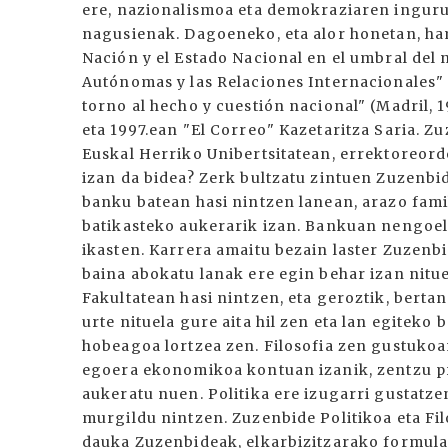
ere, nazionalismoa eta demokraziaren ingur
nagusienak. Dagoeneko, eta alor honetan, hama
Nación y el Estado Nacional en el umbral del
Autónomas y las Relaciones Internacionales" 
torno al hecho y cuestión nacional" (Madril, 
eta 1997.ean "El Correo" Kazetaritza Saria. 
Euskal Herriko Unibertsitatean, errektoreord
izan da bidea? Zerk bultzatu zintuen Zuzenb
banku batean hasi nintzen lanean, arazo fami
batikasteko aukerarik izan. Bankuan nengoel
ikasten. Karrera amaitu bezain laster Zuzenbi
baina abokatu lanak ere egin behar izan nitu
Fakultatean hasi nintzen, eta geroztik, berta
urte nituela gure aita hil zen eta lan egiteko
hobeagoa lortzea zen. Filosofia zen gustukoan
egoera ekonomikoa kontuan izanik, zentzu pr
aukeratu nuen. Politika ere izugarri gustatze
murgildu nintzen. Zuzenbide Politikoa eta Fil
dauka Zuzenbideak, elkarbizitzarako formula