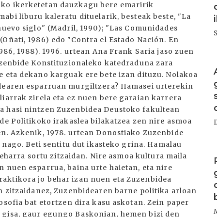
uko ikerketetan dauzkagu bere emaririk
bi liburu kaleratu dituelarik, besteak beste, "La
 nuevo siglo" (Madril, 1990); "Las Comunidades
(Oñati, 1986) edo "Contra el Estado Nación. En
1986, 1988). 1996. urtean Ana Frank Saria jaso zuen
I
Zuzenbide Konstituzionaleko katedraduna zara
e eta dekano karguak ere bete izan dituzu. Nolakoa
idearen esparruan murgiltzera? Hamasei urterekin
liarrak zirela eta ez nuen bere garaian karrera
a hasi nintzen Zuzenbidea Deustoko fakultean
de Politikoko irakaslea bilakatzea zen nire asmoa
en. Azkenik, 1978. urtean Donostiako Zuzenbide
n nago. Beti sentitu dut ikasteko grina. Hamalau
I
 beharra sortu zitzaidan. Nire asmoa kultura maila
 nuen esparrua, baina urte haietan, eta nire
aktikora jo behar izan nuen eta Zuzenbidea
n zitzaidanez, Zuzenbidearen barne politika arloan
osofia bat etortzen dira kasu askotan. Zein paper
 gisa, gaur egungo Baskonian, hemen bizi den