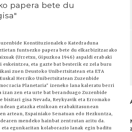
ko papera bete du
gisa"
, Zuzenbide Konstituzionaleko Katedraduna
tietan funtsezko papera bete du elkarbizitzarako
aixuak (Urretxu, Gipuzkoa 1946) aspaldi erabaki
 eskeintzea, eta gazte bat besterik ez zela buru
 ikasi zuen Deustoko Unibertsitatean eta ETA
 Euskal Herriko Unibertsitatean Zuzenbide
ocracia Planetaria" izeneko lana kaleratu berri
a izan zen eta urte bat beranduago Zuzenbide
e bisitari gisa Nevada, Reykyavik eta Erromako
kundean gatazka etnikoan erabakitasunean
uren artean, Espainiako Senatuan edo Hezkuntza,
I
ndearen mendeko hainbat zentrutan aritu da.
i eta egunkaritan kolaborazio lanak egin baditu