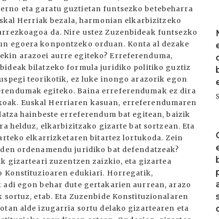
erno eta garatu guztietan funtsezko betebeharra
uskal Herriak bezala, harmonian elkarbizitzeko
I
arrezkoagoa da. Nire ustez Zuzenbideak funtsezko
gun egoera konpontzeko orduan. Konta al dezake
ekin arazoei aurre egiteko? Erreferenduma,
ideak bilatzeko formula juridiko politiko guztiz
uspegi teorikotik, ez luke inongo arazorik egon
erendumak egiteko. Baina erreferendumak ez dira
koak. Euskal Herriaren kasuan, erreferendumaren
datza hainbeste erreferendum bat egitean, baizik
I
ra helduz, elkarbizitzako gizarte bat sortzean. Eta
arteko elkarrizketaren bitartez lortukoda. Zein
n den ordenamendu juridiko bat defendatzeak?
k gizarteari zuzentzen zaizkio, eta gizartea
o Konstituzioaren edukiari. Horregatik,
 adi egon behar dute gertakarien aurrean, arazo
k sortuz, etab. Eta Zuzenbide Konstituzionalaren
otan alde izugarria sortu delako gizartearen eta