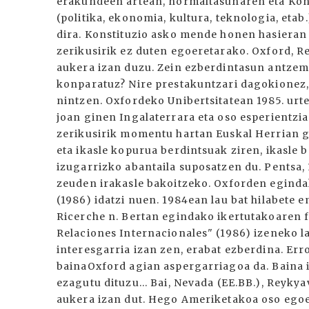
erakundeen artean, normaltasunaren eta Kons
(politika, ekonomia, kultura, teknologia, eta
dira. Konstituzio asko mende honen hasiera
zerikusirik ez duten egoeretarako. Oxford, 
aukera izan duzu. Zein ezberdintasun antzem
konparatuz? Nire prestakuntzari dagokionez,
nintzen. Oxfordeko Unibertsitatean 1985. urte
joan ginen Ingalaterrara eta oso esperientzi
zerikusirik momentu hartan Euskal Herrian g
eta ikasle kopurua berdintsuak ziren, ikasle 
izugarrizko abantaila suposatzen du. Pentsa,
zeuden irakasle bakoitzeko. Oxforden eginda
(1986) idatzi nuen. 1984ean lau bat hilabete 
Ricerche n. Bertan egindako ikertutakoaren 
Relaciones Internacionales" (1986) izeneko la
interesgarria izan zen, erabat ezberdina. Err
bainaOxford agian aspergarriagoa da. Baina 
ezagutu dituzu... Bai, Nevada (EE.BB.), Reyky
aukera izan dut. Hego Ameriketakoa oso egoer