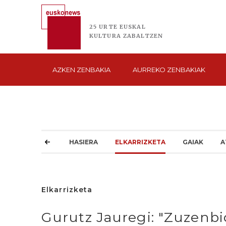
25 URTE
EUSKAL
KULTURA
ZABALTZEN
AZKEN
ZENBAKIA
AURREKO
ZENBAKIAK
HASIERA
ELKARRIZKETA
GAIAK
A
Elkarrizketa
Gurutz Jauregi: "Zuzenbi