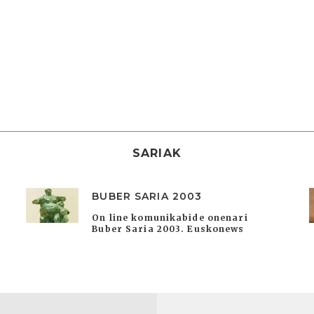
SARIAK
BUBER SARIA 2003
On line komunikabide onenari
Buber Saria 2003. Euskonews