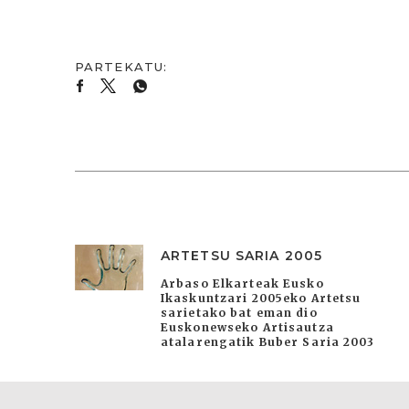
ARTETSU SARIA 2005
Arbaso Elkarteak Eusko
Ikaskuntzari 2005eko Artetsu
sarietako bat eman dio
Euskonewseko Artisautza
atalarengatik Buber Saria 2003