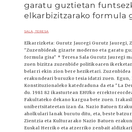
garatu guztietan funtsez
elkarbizitzarako formula 
SALA, TERESA
Elkarrizketa: Gurutz Jauregi Gurutz Jauregi
"Zuzenbideak gizarte moderno eta garatu guz
formula gisa" * Teresa Sala Gurutz Jauregi m
zuen bizitza zuzenbide politikoaren ikerketari
belarri ekin zion bere heziketari. Zuzenbidea
erakundeari buruzko tesia idatzi zuen. Egun,
Konstituzionaleko katedraduna da eta "La Dem
du. 1981 82 ikasturtean EHUko errektoreorde
Fakultateko dekano kargua bete zuen. Irakasl
unibertsitateetan izan da. Nazio Batuen Era
aholkulari lanak burutu ditu, eta, beste batz
Zientzia eta Kulturarako Nazio Batuen eraku
Euskal Herriko eta atzerriko zenbait aldizkar