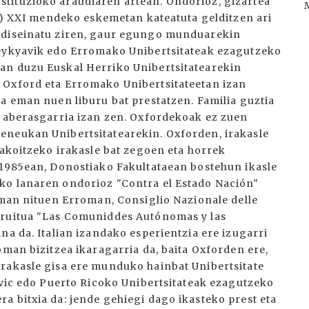
tituzioko araudiaren artean. Ondorioz, gizartea
b.) XXI mendeko eskemetan kateatuta gelditzen ari
n diseinatu ziren, gaur egungo munduarekin
Reykyavik edo Erromako Unibertsitateak ezagutzeko
an duzu Euskal Herriko Unibertsitatearekin
 Oxford eta Erromako Unibertsitateetan izan
a eman nuen liburu bat prestatzen. Familia guztia
a aberasgarria izan zen. Oxfordekoak ez zuen
eneukan Unibertsitatearekin. Oxforden, irakasle
bakoitzeko irakasle bat zegoen eta horrek
 1985ean, Donostiako Fakultataean bostehun ikasle
ko lanaren ondorioz "Contra el Estado Nación"
eman nituen Erroman, Consiglio Nazionale delle
fruitua "Las Comuniddes Autónomas y las
na da. Italian izandako esperientzia ere izugarri
oman bizitzea ikaragarria da, baita Oxforden ere,
irakasle gisa ere munduko hainbat Unibertsitate
avic edo Puerto Ricoko Unibertsitateak ezagutzeko
a bitxia da: jende gehiegi dago ikasteko prest eta